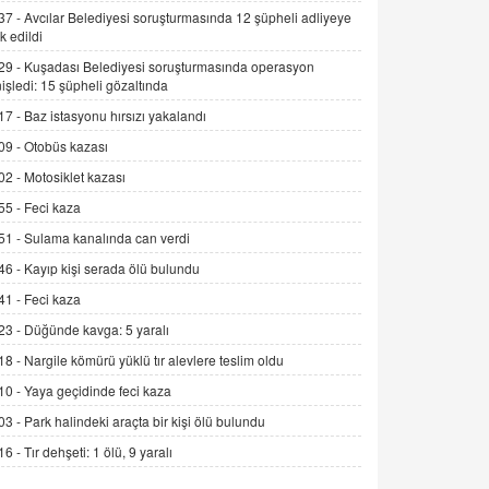
Alınmalı?
37 -
Avcılar Belediyesi soruşturmasında 12 şüpheli adliyeye
9.12.2025 10:11
k edildi
29 -
Kuşadası Belediyesi soruşturmasında operasyon
İNCİ GÜL AKÖL
işledi: 15 şüpheli gözaltında
Trump Keşke Adana'yı da Ziyaret Etse...
17 -
Baz istasyonu hırsızı yakalandı
06.07.2026 13:00
09 -
Otobüs kazası
02 -
Motosiklet kazası
ADEM AKÖL
Esed Destekçilerinin Yüzüne Vurulan
55 -
Feci kaza
Şamar: Sednaya
51 -
Sulama kanalında can verdi
11.12.2024 12:30
46 -
Kayıp kişi serada ölü bulundu
DR. EKREM ASLAN
41 -
Feci kaza
Gerçek Ne, Algı Ne? "Beraber
23 -
Düğünde kavga: 5 yaralı
Yürüyoruz" Cümlesinin Peşinden
19.07.2025 12:45
18 -
Nargile kömürü yüklü tır alevlere teslim oldu
10 -
Yaya geçidinde feci kaza
GÖNÜL MENEKŞE
Şifacının Yolu
03 -
Park halindeki araçta bir kişi ölü bulundu
04.11.2025 12:56
16 -
Tır dehşeti: 1 ölü, 9 yaralı