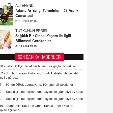
ALİ EFENDİ
Adana At Yarışı Tahminleri | 21 Aralık
Cumartesi
20.12.2024 12:46
TUTKUNUN PERİSİ
Sağlıklı Bir Cinsel Yaşam ile İlgili
Bilinmesi Gerekenler
08.11.2024 13:16
FARUK ÖNALAN
SON DAKİKA HABERLERİ
Tezkere Onaylanmasaydı…
2 Kasım 2021 Salı 00:11
30 -
Bakan Çiftçi: Hedefimiz huzurlu ve güçlü bir Türkiye
52 -
Cumhurbaşkanı Erdoğan, Suudi Arabistan'da Veliaht
ns ile görüştü
AV. DOĞAN CAN DOĞAN
Kişisel verilerin korunması ve dijital
21 -
30 ilde DEAŞ operasyonu: 104 şüpheli yakalandı
hukukun gelişimi
01 -
Yasa dışı otoparkçılara operasyon: 10 şüpheliye ev hapsi
15.09.2025 16:17
01 -
Yasa dışı otoparkçılara operasyon: 10 şüpheliye ev hapsi
SEHER EREK
49 -
Adana Altın Koza'nın Orhan Kemal Emek Ödülleri
Kış Ayları Geldi, Hangi Önlemler
ipleri açıklandı