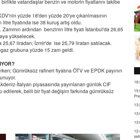
e birlikte vatandaşlar benzin ve motorin fiyatlarını takibe
 KDV'nin yüzde 18'den yüzde 20'ye çıkarılmasının
itre fiyatında ise 38 kuruş artış oldu.
 Zammın ardından benzinin litre fiyatı İstanbul'da 26,65
iraya yükselecek.
 25,67 liradan; İzmir'de ise 25,79 liratan satılacak.
Otogaz grubuna yüzde 15 zam geldi.
IYOR?
nırken; Gümrüksüz rafineri fiyatına ÖTV ve EPDK payının
lunuyor.
16:
Akdeniz-İtalyan piyasasında yayınlanan günlük CIF
p edilerek, belli bir fiyat değişim farkında gümrüksüz
15:
Pre
13:
13:
13:
12:
sah