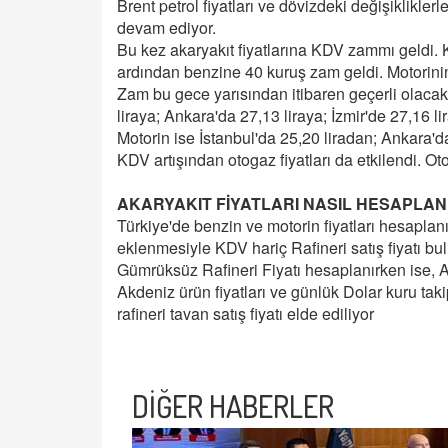
Brent petrol fiyatları ve dövizdeki değişikliklerl
devam ediyor.
Bu kez akaryakıt fiyatlarına KDV zammı geldi.
ardından benzine 40 kuruş zam geldi. Motorinin l
Zam bu gece yarısından itibaren geçerli olacak.
liraya; Ankara'da 27,13 liraya; İzmir'de 27,16 l
Motorin ise İstanbul'da 25,20 liradan; Ankara'da
KDV artışından otogaz fiyatları da etkilendi. 
AKARYAKIT FİYATLARI NASIL HESAPLAN
Türkiye'de benzin ve motorin fiyatları hesapla
eklenmesiyle KDV hariç Rafineri satış fiyatı bu
Gümrüksüz Rafineri Fiyatı hesaplanırken ise, 
Akdeniz ürün fiyatları ve günlük Dolar kuru taki
rafineri tavan satış fiyatı elde ediliyor
DİĞER HABERLER