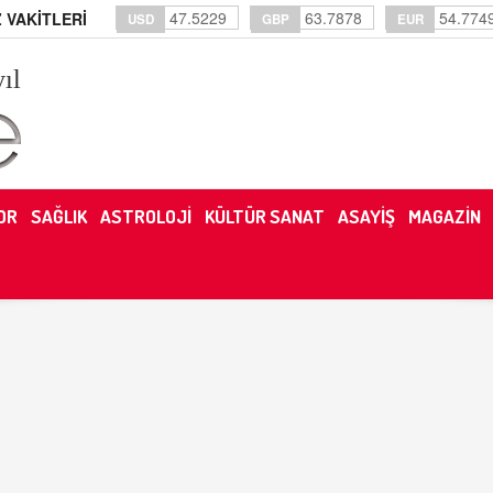
47.5229
63.7878
54.774
 VAKİTLERİ
USD
GBP
EUR
yıl
OR
SAĞLIK
ASTROLOJİ
KÜLTÜR SANAT
ASAYİŞ
MAGAZİN