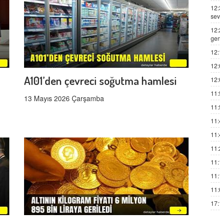
12:
sev
12:
gen
12:
12:
A101’den çevreci soğutma hamlesi
12:
11:
13 Mayıs 2026 Çarşamba
11:
11:
11:
11:
11:
11:
11:
17: