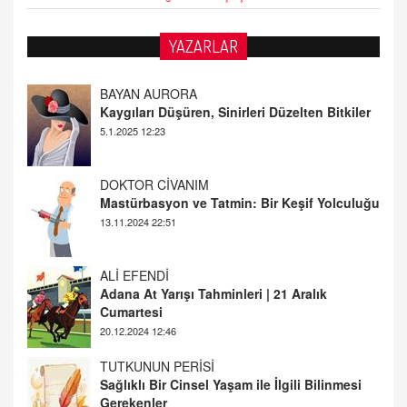
BAYAN AURORA
YAZARLAR
Kaygıları Düşüren, Sinirleri Düzelten Bitkiler
5.1.2025 12:23
DOKTOR CİVANIM
Mastürbasyon ve Tatmin: Bir Keşif Yolculuğu
13.11.2024 22:51
ALİ EFENDİ
Adana At Yarışı Tahminleri | 21 Aralık
Cumartesi
20.12.2024 12:46
TUTKUNUN PERİSİ
Sağlıklı Bir Cinsel Yaşam ile İlgili Bilinmesi
Gerekenler
08.11.2024 13:16
FARUK ÖNALAN