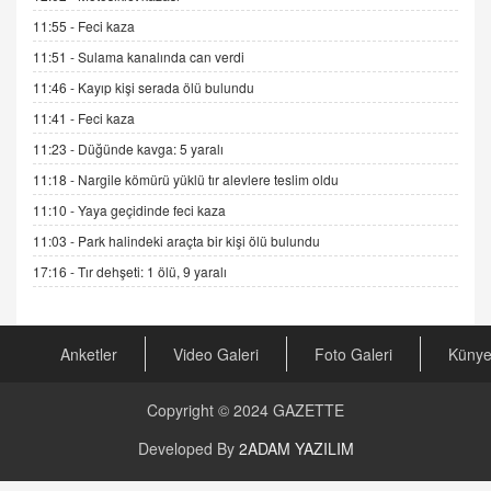
11.12.2024 12:30
11:55 -
Feci kaza
DR. EKREM ASLAN
11:51 -
Sulama kanalında can verdi
Gerçek Ne, Algı Ne? "Beraber Yürüyoruz"
11:46 -
Kayıp kişi serada ölü bulundu
Cümlesinin Peşinden
19.07.2025 12:45
11:41 -
Feci kaza
11:23 -
Düğünde kavga: 5 yaralı
GÖNÜL MENEKŞE
Şifacının Yolu
11:18 -
Nargile kömürü yüklü tır alevlere teslim oldu
04.11.2025 12:56
11:10 -
Yaya geçidinde feci kaza
11:03 -
Park halindeki araçta bir kişi ölü bulundu
AV. RÜMEYSA ÖZKALE
17:16 -
Tır dehşeti: 1 ölü, 9 yaralı
Kira Uyuşmazlıklarında Dava Açmadan Önce
Arabulucuya Başvuru Şartı
23.09.2023 16:30
Anketler
Video Galeri
Foto Galeri
Küny
CAN UĞURATEŞ
Değişen yapısıyla Suriye
Copyright © 2024
GAZETTE
16.12.2024 14:16
Developed By
2ADAM YAZILIM
GÜNLÜK BURÇ YORUMU