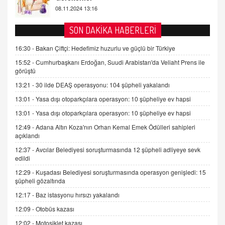
Tezkere Onaylanmasaydı…
2 Kasım 2021 Salı 00:11
SON DAKİKA HABERLERİ
AV. DOĞAN CAN DOĞAN
16:30 -
Bakan Çiftçi: Hedefimiz huzurlu ve güçlü bir Türkiye
Kişisel verilerin korunması ve dijital hukukun
15:52 -
Cumhurbaşkanı Erdoğan, Suudi Arabistan'da Veliaht Prens ile
gelişimi
görüştü
15.09.2025 16:17
13:21 -
30 ilde DEAŞ operasyonu: 104 şüpheli yakalandı
SEHER EREK
13:01 -
Yasa dışı otoparkçılara operasyon: 10 şüpheliye ev hapsi
Kış Ayları Geldi, Hangi Önlemler Alınmalı?
13:01 -
Yasa dışı otoparkçılara operasyon: 10 şüpheliye ev hapsi
9.12.2025 10:11
12:49 -
Adana Altın Koza'nın Orhan Kemal Emek Ödülleri sahipleri
açıklandı
İNCİ GÜL AKÖL
12:37 -
Avcılar Belediyesi soruşturmasında 12 şüpheli adliyeye sevk
Trump Keşke Adana'yı da Ziyaret Etse...
edildi
06.07.2026 13:00
12:29 -
Kuşadası Belediyesi soruşturmasında operasyon genişledi: 15
şüpheli gözaltında
12:17 -
Baz istasyonu hırsızı yakalandı
ADEM AKÖL
Esed Destekçilerinin Yüzüne Vurulan Şamar:
12:09 -
Otobüs kazası
Sednaya
12:02 -
Motosiklet kazası