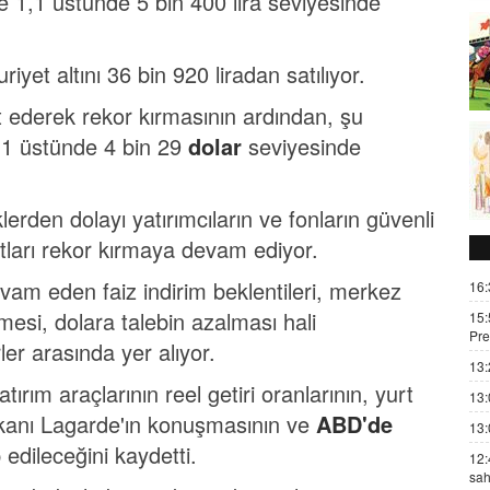
e 1,1 üstünde 5 bin 400 lira seviyesinde
iyet altını 36 bin 920 liradan satılıyor.
st ederek rekor kırmasının ardından, şu
,1 üstünde 4 bin 29
dolar
seviyesinde
lerden dolayı yatırımcıların ve fonların güvenli
yatları rekor kırmaya devam ediyor.
m eden faiz indirim beklentileri, merkez
16:
mesi, dolara talebin azalması hali
15:
Pre
rler arasında yer alıyor.
13:
tırım araçlarının reel getiri oranlarının, yurt
13:
kanı Lagarde'ın konuşmasının ve
ABD'de
13:
 edileceğini kaydetti.
12:
sah