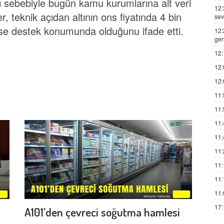
sebebiyle bugün kamu kurumlarına ait veri
12:
r, teknik açıdan altının ons fiyatında 4 bin
sev
 ise destek konumunda olduğunu ifade etti.
12:
gen
12:
12:
12:
11:
11:
11:
11:
11:
11:
11:
11:
17:
A101’den çevreci soğutma hamlesi