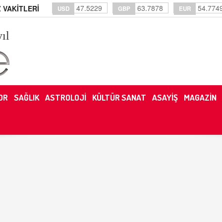
47.5229
63.7878
54.774
 VAKİTLERİ
USD
GBP
EUR
yıl
OR
SAĞLIK
ASTROLOJİ
KÜLTÜR SANAT
ASAYİŞ
MAGAZİN