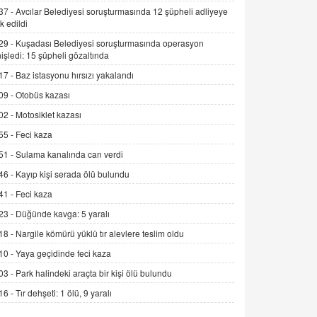
37 -
Avcılar Belediyesi soruşturmasında 12 şüpheli adliyeye
9.12.2025 10:11
k edildi
İNCİ GÜL AKÖL
29 -
Kuşadası Belediyesi soruşturmasında operasyon
Trump Keşke Adana'yı da Ziyaret Etse...
işledi: 15 şüpheli gözaltında
06.07.2026 13:00
17 -
Baz istasyonu hırsızı yakalandı
09 -
Otobüs kazası
ADEM AKÖL
02 -
Motosiklet kazası
Esed Destekçilerinin Yüzüne Vurulan
55 -
Feci kaza
Şamar: Sednaya
11.12.2024 12:30
51 -
Sulama kanalında can verdi
46 -
Kayıp kişi serada ölü bulundu
DR. EKREM ASLAN
Gerçek Ne, Algı Ne? "Beraber
41 -
Feci kaza
Yürüyoruz" Cümlesinin Peşinden
23 -
Düğünde kavga: 5 yaralı
19.07.2025 12:45
18 -
Nargile kömürü yüklü tır alevlere teslim oldu
GÖNÜL MENEKŞE
10 -
Yaya geçidinde feci kaza
Şifacının Yolu
03 -
Park halindeki araçta bir kişi ölü bulundu
04.11.2025 12:56
16 -
Tır dehşeti: 1 ölü, 9 yaralı