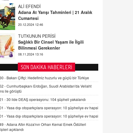
ALİ EFENDİ
Adana At Yarışı Tahminleri | 21 Aralık
Cumartesi
20.12.2024 12:46
TUTKUNUN PERİSİ
Sağlıklı Bir Cinsel Yaşam ile İlgili
Bilinmesi Gerekenler
08.11.2024 13:16
FARUK ÖNALAN
Tezkere Onaylanmasaydı…
SON DAKİKA HABERLERİ
2 Kasım 2021 Salı 00:11
30 -
Bakan Çiftçi: Hedefimiz huzurlu ve güçlü bir Türkiye
52 -
Cumhurbaşkanı Erdoğan, Suudi Arabistan'da Veliaht
AV. DOĞAN CAN DOĞAN
ns ile görüştü
Kişisel verilerin korunması ve dijital
21 -
30 ilde DEAŞ operasyonu: 104 şüpheli yakalandı
hukukun gelişimi
01 -
Yasa dışı otoparkçılara operasyon: 10 şüpheliye ev hapsi
15.09.2025 16:17
01 -
Yasa dışı otoparkçılara operasyon: 10 şüpheliye ev hapsi
SEHER EREK
49 -
Adana Altın Koza'nın Orhan Kemal Emek Ödülleri
Kış Ayları Geldi, Hangi Önlemler
ipleri açıklandı
Alınmalı?