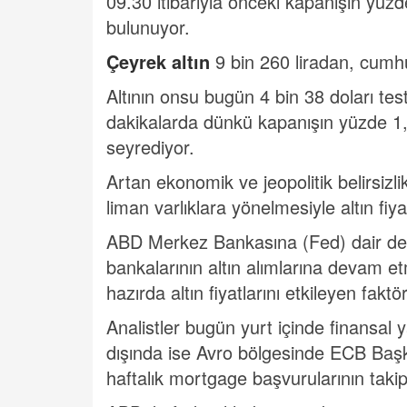
09.30 itibarıyla önceki kapanışın yüzd
bulunuyor.
Çeyrek altın
9 bin 260 liradan, cumhur
Altının onsu bugün 4 bin 38 doları te
dakikalarda dünkü kapanışın yüzde 1
seyrediyor.
Artan ekonomik ve jeopolitik belirsizlik
liman varlıklara yönelmesiyle altın fi
ABD Merkez Bankasına (Fed) dair deva
bankalarının altın alımlarına devam et
hazırda altın fiyatlarını etkileyen faktö
Analistler bugün yurt içinde finansal ya
dışında ise Avro bölgesinde ECB Baş
haftalık mortgage başvurularının takip