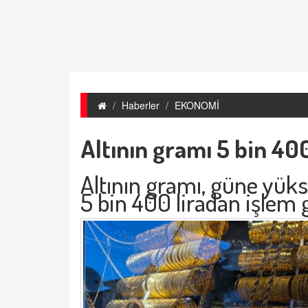
Haberler
EKONOMİ
Altının gramı 5 bin 40
Altının gramı, güne yüks
5 bin 400 liradan işlem 