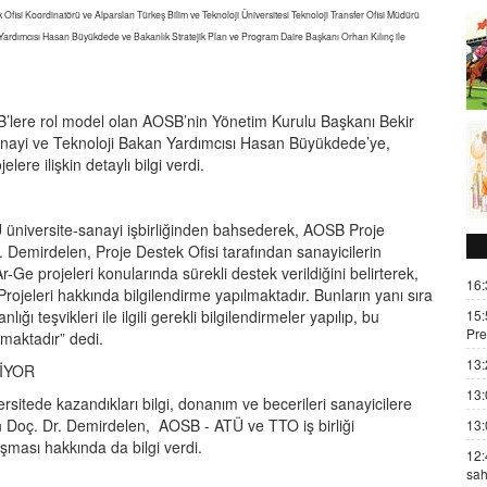
isi Koordinatörü ve Alparslan Türkeş Bilim ve Teknoloji Üniversitesi Teknoloji Transfer Ofisi Müdürü
ardımcısı Hasan Büyükdede ve Bakanlık Stratejik Plan ve Program Daire Başkanı Orhan Kılınç ile
 OSB’lere rol model olan AOSB’nin Yönetim Kurulu Başkanı Bekir
anayi ve Teknoloji Bakan Yardımcısı Hasan Büyükdede’ye,
ere ilişkin detaylı bilgi verdi.
üniversite-sanayi işbirliğinden bahsederek, AOSB Proje
tı. Demirdelen, Proje Destek Ofisi tarafından sanayicilerin
e projeleri konularında sürekli destek verildiğini belirterek,
16:
rojeleri hakkında bilgilendirme yapılmaktadır. Bunların yanı sıra
ı teşvikleri ile ilgili gerekli bilgilendirmeler yapılıp, bu
15:
Pre
nmaktadır” dedi.
13:
İYOR
13:
rsitede kazandıkları bilgi, donanım ve becerileri sanayicilere
n Doç. Dr. Demirdelen, AOSB - ATÜ ve TTO iş birliği
13:
şması hakkında da bilgi verdi.
12:
sah