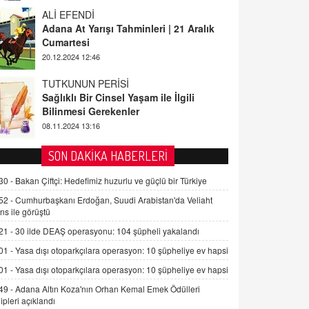
ALİ EFENDİ
Adana At Yarışı Tahminleri | 21 Aralık
Cumartesi
20.12.2024 12:46
TUTKUNUN PERİSİ
Sağlıklı Bir Cinsel Yaşam ile İlgili
Bilinmesi Gerekenler
08.11.2024 13:16
FARUK ÖNALAN
SON DAKİKA HABERLERİ
Tezkere Onaylanmasaydı…
30 -
Bakan Çiftçi: Hedefimiz huzurlu ve güçlü bir Türkiye
2 Kasım 2021 Salı 00:11
52 -
Cumhurbaşkanı Erdoğan, Suudi Arabistan'da Veliaht
ns ile görüştü
AV. DOĞAN CAN DOĞAN
21 -
30 ilde DEAŞ operasyonu: 104 şüpheli yakalandı
Kişisel verilerin korunması ve dijital
hukukun gelişimi
01 -
Yasa dışı otoparkçılara operasyon: 10 şüpheliye ev hapsi
15.09.2025 16:17
01 -
Yasa dışı otoparkçılara operasyon: 10 şüpheliye ev hapsi
49 -
Adana Altın Koza'nın Orhan Kemal Emek Ödülleri
SEHER EREK
ipleri açıklandı
Kış Ayları Geldi, Hangi Önlemler