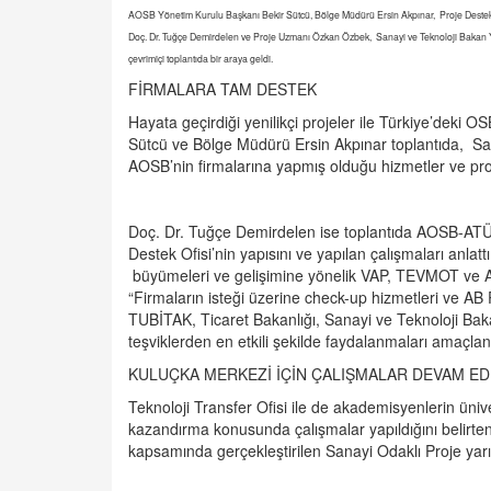
AOSB Yönetim Kurulu Başkanı Bekir Sütcü, Bölge Müdürü Ersin Akpınar, Proje Destek Of
Doç. Dr. Tuğçe Demirdelen ve Proje Uzmanı Özkan Özbek, Sanayi ve Teknoloji Bakan Y
çevrimiçi toplantıda bir araya geldi.
FİRMALARA TAM DESTEK
Hayata geçirdiği yenilikçi projeler ile Türkiye’deki
Sütcü ve Bölge Müdürü Ersin Akpınar toplantıda, S
AOSB’nin firmalarına yapmış olduğu hizmetler ve projel
Doç. Dr. Tuğçe Demirdelen ise toplantıda AOSB-ATÜ 
Destek Ofisi’nin yapısını ve yapılan çalışmaları anlat
büyümeleri ve gelişimine yönelik VAP, TEVMOT ve Ar-G
“Firmaların isteği üzerine check-up hizmetleri ve AB P
TUBİTAK, Ticaret Bakanlığı, Sanayi ve Teknoloji Bakanlığ
teşviklerden en etkili şekilde faydalanmaları amaçla
KULUÇKA MERKEZİ İÇİN ÇALIŞMALAR DEVAM ED
Teknoloji Transfer Ofisi ile de akademisyenlerin ünive
kazandırma konusunda çalışmalar yapıldığını belirte
kapsamında gerçekleştirilen Sanayi Odaklı Proje yarı