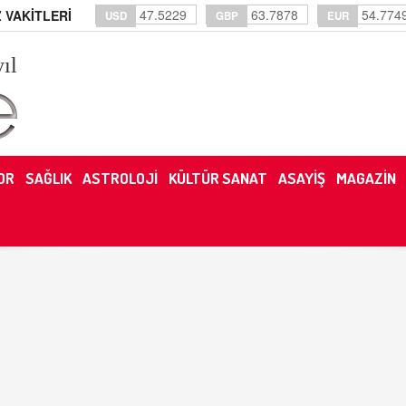
47.5229
63.7878
54.774
 VAKİTLERİ
USD
GBP
EUR
yıl
OR
SAĞLIK
ASTROLOJİ
KÜLTÜR SANAT
ASAYİŞ
MAGAZİN