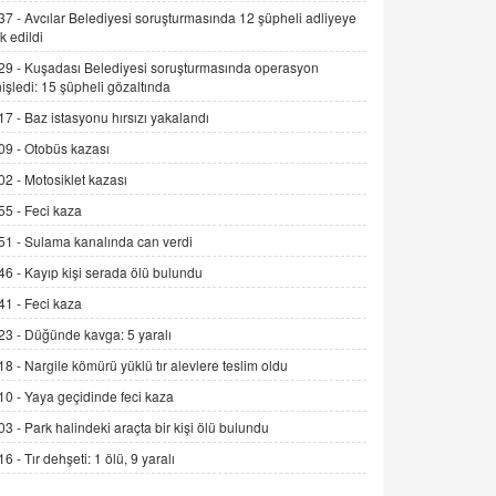
Alınmalı?
37 -
Avcılar Belediyesi soruşturmasında 12 şüpheli adliyeye
k edildi
9.12.2025 10:11
29 -
Kuşadası Belediyesi soruşturmasında operasyon
İNCİ GÜL AKÖL
işledi: 15 şüpheli gözaltında
Trump Keşke Adana'yı da Ziyaret Etse...
17 -
Baz istasyonu hırsızı yakalandı
06.07.2026 13:00
09 -
Otobüs kazası
02 -
Motosiklet kazası
ADEM AKÖL
55 -
Feci kaza
Esed Destekçilerinin Yüzüne Vurulan
Şamar: Sednaya
51 -
Sulama kanalında can verdi
11.12.2024 12:30
46 -
Kayıp kişi serada ölü bulundu
DR. EKREM ASLAN
41 -
Feci kaza
Gerçek Ne, Algı Ne? "Beraber
23 -
Düğünde kavga: 5 yaralı
Yürüyoruz" Cümlesinin Peşinden
18 -
Nargile kömürü yüklü tır alevlere teslim oldu
19.07.2025 12:45
10 -
Yaya geçidinde feci kaza
GÖNÜL MENEKŞE
03 -
Park halindeki araçta bir kişi ölü bulundu
Şifacının Yolu
16 -
Tır dehşeti: 1 ölü, 9 yaralı
04.11.2025 12:56