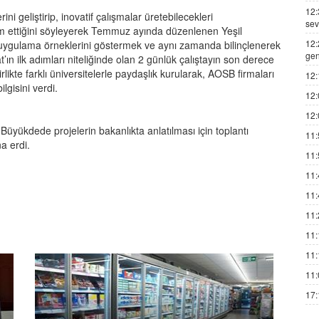
12:
i geliştirip, inovatif çalışmalar üretebilecekleri
sev
am ettiğini söyleyerek Temmuz ayında düzenlenen Yeşil
12:
İyi uygulama örneklerini göstermek ve aynı zamanda bilinçlenerek
gen
ın ilk adımları niteliğinde olan 2 günlük çalıştayın son derece
irlikte farklı üniversitelerle paydaşlık kurularak, AOSB firmaları
12:
bilgisini verdi.
12:
12:
üyükdede projelerin bakanlıkta anlatılması için toplantı
11:
a erdi.
11:
11:
11:
11:
11:
11:
11:
17: