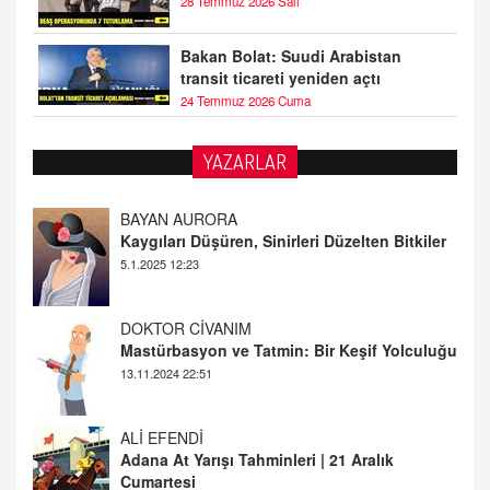
28 Temmuz 2026 Salı
Bakan Bolat: Suudi Arabistan
transit ticareti yeniden açtı
24 Temmuz 2026 Cuma
YAZARLAR
DOKTOR CİVANIM
Mastürbasyon ve Tatmin: Bir Keşif Yolculuğu
13.11.2024 22:51
ALİ EFENDİ
Adana At Yarışı Tahminleri | 21 Aralık
Cumartesi
20.12.2024 12:46
TUTKUNUN PERİSİ
Sağlıklı Bir Cinsel Yaşam ile İlgili Bilinmesi
Gerekenler