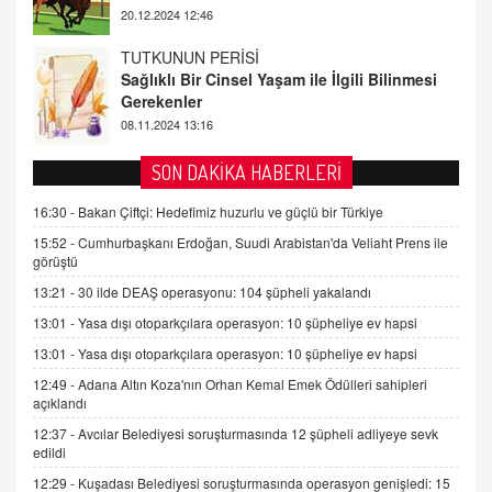
08.11.2024 13:16
FARUK ÖNALAN
Tezkere Onaylanmasaydı…
2 Kasım 2021 Salı 00:11
AV. DOĞAN CAN DOĞAN
SON DAKİKA HABERLERİ
Kişisel verilerin korunması ve dijital hukukun
gelişimi
16:30 -
Bakan Çiftçi: Hedefimiz huzurlu ve güçlü bir Türkiye
15.09.2025 16:17
15:52 -
Cumhurbaşkanı Erdoğan, Suudi Arabistan'da Veliaht Prens ile
görüştü
SEHER EREK
13:21 -
30 ilde DEAŞ operasyonu: 104 şüpheli yakalandı
Kış Ayları Geldi, Hangi Önlemler Alınmalı?
13:01 -
Yasa dışı otoparkçılara operasyon: 10 şüpheliye ev hapsi
9.12.2025 10:11
13:01 -
Yasa dışı otoparkçılara operasyon: 10 şüpheliye ev hapsi
12:49 -
Adana Altın Koza'nın Orhan Kemal Emek Ödülleri sahipleri
İNCİ GÜL AKÖL
açıklandı
Trump Keşke Adana'yı da Ziyaret Etse...
06.07.2026 13:00
12:37 -
Avcılar Belediyesi soruşturmasında 12 şüpheli adliyeye sevk
edildi
12:29 -
Kuşadası Belediyesi soruşturmasında operasyon genişledi: 15