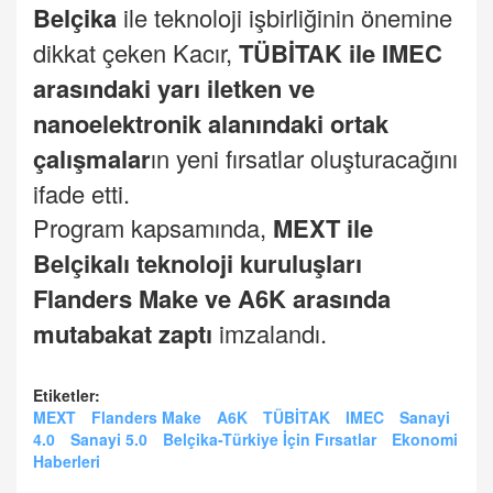
Belçika
ile teknoloji işbirliğinin önemine
dikkat çeken Kacır,
TÜBİTAK ile IMEC
arasındaki yarı iletken ve
nanoelektronik alanındaki ortak
çalışmalar
ın yeni fırsatlar oluşturacağını
ifade etti.
Program kapsamında,
MEXT ile
Belçikalı teknoloji kuruluşları
Flanders Make ve A6K arasında
mutabakat zaptı
imzalandı.
Etiketler:
MEXT
Flanders Make
A6K
TÜBİTAK
IMEC
Sanayi
4.0
Sanayi 5.0
Belçika-Türkiye İçin Fırsatlar
Ekonomi
Haberleri