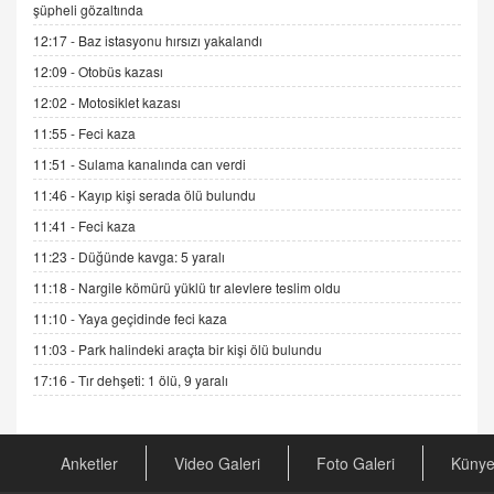
ADEM AKÖL
şüpheli gözaltında
Esed Destekçilerinin Yüzüne Vurulan Şamar:
12:17 -
Baz istasyonu hırsızı yakalandı
Sednaya
12:09 -
Otobüs kazası
11.12.2024 12:30
12:02 -
Motosiklet kazası
DR. EKREM ASLAN
11:55 -
Feci kaza
Gerçek Ne, Algı Ne? "Beraber Yürüyoruz"
Cümlesinin Peşinden
11:51 -
Sulama kanalında can verdi
19.07.2025 12:45
11:46 -
Kayıp kişi serada ölü bulundu
GÖNÜL MENEKŞE
11:41 -
Feci kaza
Şifacının Yolu
11:23 -
Düğünde kavga: 5 yaralı
04.11.2025 12:56
11:18 -
Nargile kömürü yüklü tır alevlere teslim oldu
11:10 -
Yaya geçidinde feci kaza
AV. RÜMEYSA ÖZKALE
11:03 -
Park halindeki araçta bir kişi ölü bulundu
Kira Uyuşmazlıklarında Dava Açmadan Önce
Arabulucuya Başvuru Şartı
17:16 -
Tır dehşeti: 1 ölü, 9 yaralı
23.09.2023 16:30
CAN UĞURATEŞ
Anketler
Video Galeri
Foto Galeri
Küny
Değişen yapısıyla Suriye
16.12.2024 14:16