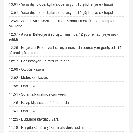
13:01 -
Yasa dışı otoparkçılara operasyon: 10 şüpheliye ev hapsi
9.12.2025 10:11
13:01 -
Yasa dışı otoparkçılara operasyon: 10 şüpheliye ev hapsi
12:49 -
Adana Altın Koza'nın Orhan Kemal Emek Ödülleri sahipleri
İNCİ GÜL AKÖL
açıklandı
Trump Keşke Adana'yı da Ziyaret Etse...
06.07.2026 13:00
12:37 -
Avcılar Belediyesi soruşturmasında 12 şüpheli adliyeye sevk
edildi
12:29 -
Kuşadası Belediyesi soruşturmasında operasyon genişledi: 15
ADEM AKÖL
şüpheli gözaltında
Esed Destekçilerinin Yüzüne Vurulan Şamar:
12:17 -
Baz istasyonu hırsızı yakalandı
Sednaya
12:09 -
Otobüs kazası
11.12.2024 12:30
12:02 -
Motosiklet kazası
DR. EKREM ASLAN
11:55 -
Feci kaza
Gerçek Ne, Algı Ne? "Beraber Yürüyoruz"
Cümlesinin Peşinden
11:51 -
Sulama kanalında can verdi
19.07.2025 12:45
11:46 -
Kayıp kişi serada ölü bulundu
GÖNÜL MENEKŞE
11:41 -
Feci kaza
Şifacının Yolu
11:23 -
Düğünde kavga: 5 yaralı
04.11.2025 12:56
11:18 -
Nargile kömürü yüklü tır alevlere teslim oldu