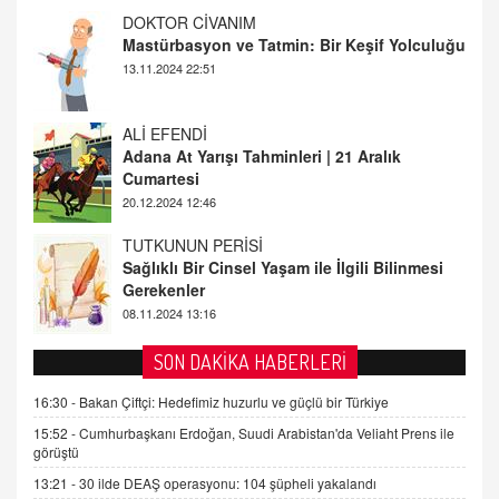
ALİ EFENDİ
Adana At Yarışı Tahminleri | 21 Aralık
Cumartesi
20.12.2024 12:46
TUTKUNUN PERİSİ
Sağlıklı Bir Cinsel Yaşam ile İlgili Bilinmesi
Gerekenler
08.11.2024 13:16
FARUK ÖNALAN
Tezkere Onaylanmasaydı…
2 Kasım 2021 Salı 00:11
AV. DOĞAN CAN DOĞAN
SON DAKİKA HABERLERİ
Kişisel verilerin korunması ve dijital hukukun
gelişimi
16:30 -
Bakan Çiftçi: Hedefimiz huzurlu ve güçlü bir Türkiye
15.09.2025 16:17
15:52 -
Cumhurbaşkanı Erdoğan, Suudi Arabistan'da Veliaht Prens ile
görüştü
SEHER EREK
13:21 -
30 ilde DEAŞ operasyonu: 104 şüpheli yakalandı
Kış Ayları Geldi, Hangi Önlemler Alınmalı?