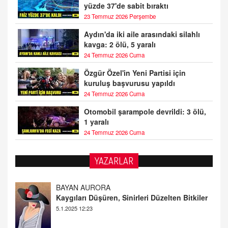
yüzde 37'de sabit bıraktı
23 Temmuz 2026 Perşembe
Aydın'da iki aile arasındaki silahlı
kavga: 2 ölü, 5 yaralı
24 Temmuz 2026 Cuma
Özgür Özel'in Yeni Partisi için
kuruluş başvurusu yapıldı
24 Temmuz 2026 Cuma
Otomobil şarampole devrildi: 3 ölü,
1 yaralı
24 Temmuz 2026 Cuma
YAZARLAR
DOKTOR CİVANIM
Mastürbasyon ve Tatmin: Bir Keşif Yolculuğu
13.11.2024 22:51