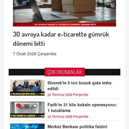
30 avroya kadar e-ticarette gümrük
dönemi bitti
7 Ocak 2026 Çarşamba
ÇOK OKUNANLAR
Siverek'te 5 ton bozuk gıda imha
edildi
23 Temmuz 2026 Perşembe
Fatih'te 31 kilo kokain operasyonu:
1 tutuklama
23 Temmuz 2026 Perşembe
Merkez Bankası politika faizini