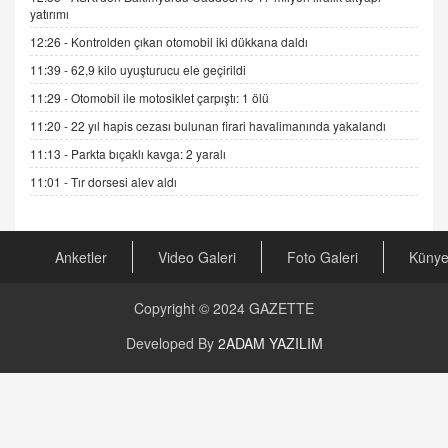
yatırımı
Gerçek Ne, Algı Ne? "Beraber Yürüyoruz"
Cümlesinin Peşinden
12:26 -
Kontrolden çıkan otomobil iki dükkana daldı
19.07.2025 12:45
11:39 -
62,9 kilo uyuşturucu ele geçirildi
GÖNÜL MENEKŞE
11:29 -
Otomobil ile motosiklet çarpıştı: 1 ölü
Şifacının Yolu
11:20 -
22 yıl hapis cezası bulunan firari havalimanında yakalandı
04.11.2025 12:56
11:13 -
Parkta bıçaklı kavga: 2 yaralı
11:01 -
Tır dorsesi alev aldı
AV. RÜMEYSA ÖZKALE
Kira Uyuşmazlıklarında Dava Açmadan Önce
Arabulucuya Başvuru Şartı
Anketler
Video Galeri
Foto Galeri
Küny
23.09.2023 16:30
CAN UĞURATEŞ
Copyright © 2024
GAZETTE
Değişen yapısıyla Suriye
16.12.2024 14:16
Developed By
2ADAM YAZILIM
GÜNLÜK BURÇ YORUMU
Günlük Burç Yorumu | 22 Kasım 2024: Koç,
Boğa, İkizler ve Daha Fazlası!