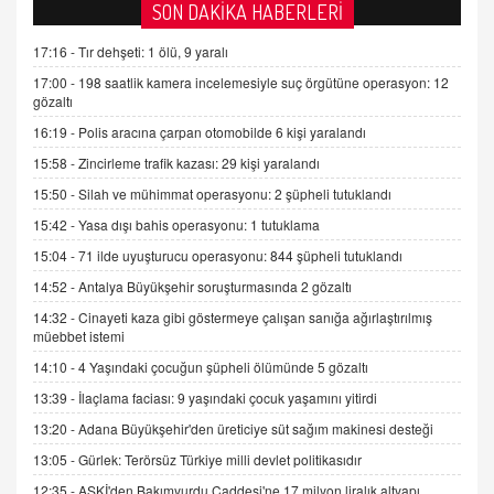
SON DAKİKA HABERLERİ
AV. DOĞAN CAN DOĞAN
17:16 -
Tır dehşeti: 1 ölü, 9 yaralı
Kişisel verilerin korunması ve dijital hukukun
17:00 -
198 saatlik kamera incelemesiyle suç örgütüne operasyon: 12
gelişimi
gözaltı
15.09.2025 16:17
16:19 -
Polis aracına çarpan otomobilde 6 kişi yaralandı
SEHER EREK
15:58 -
Zincirleme trafik kazası: 29 kişi yaralandı
Kış Ayları Geldi, Hangi Önlemler Alınmalı?
15:50 -
Silah ve mühimmat operasyonu: 2 şüpheli tutuklandı
9.12.2025 10:11
15:42 -
Yasa dışı bahis operasyonu: 1 tutuklama
15:04 -
71 ilde uyuşturucu operasyonu: 844 şüpheli tutuklandı
İNCİ GÜL AKÖL
14:52 -
Antalya Büyükşehir soruşturmasında 2 gözaltı
Trump Keşke Adana'yı da Ziyaret Etse...
06.07.2026 13:00
14:32 -
Cinayeti kaza gibi göstermeye çalışan sanığa ağırlaştırılmış
müebbet istemi
14:10 -
4 Yaşındaki çocuğun şüpheli ölümünde 5 gözaltı
ADEM AKÖL
13:39 -
İlaçlama faciası: 9 yaşındaki çocuk yaşamını yitirdi
Esed Destekçilerinin Yüzüne Vurulan Şamar:
Sednaya
13:20 -
Adana Büyükşehir'den üreticiye süt sağım makinesi desteği
11.12.2024 12:30
13:05 -
Gürlek: Terörsüz Türkiye milli devlet politikasıdır
DR. EKREM ASLAN
12:35 -
ASKİ'den Bakımyurdu Caddesi'ne 17 milyon liralık altyapı