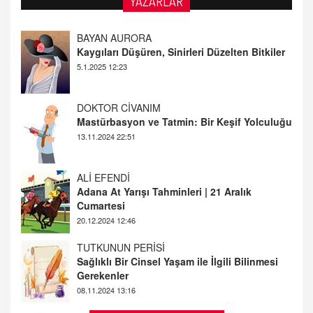
YAZARLAR
Kaygıları Düşüren, Sinirleri Düzelten Bitkiler
5.1.2025 12:23
DOKTOR CİVANIM
Mastürbasyon ve Tatmin: Bir Keşif Yolculuğu
13.11.2024 22:51
ALİ EFENDİ
Adana At Yarışı Tahminleri | 21 Aralık
Cumartesi
20.12.2024 12:46
TUTKUNUN PERİSİ
Sağlıklı Bir Cinsel Yaşam ile İlgili Bilinmesi
Gerekenler
08.11.2024 13:16
FARUK ÖNALAN
Tezkere Onaylanmasaydı…
2 Kasım 2021 Salı 00:11