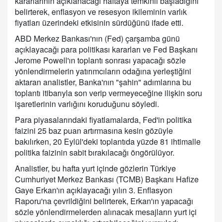
kararlarının açıklanacağı haftaya temkinli başladığını
belirterek, enflasyon ve resesyon ikileminin varlık
fiyatları üzerindeki etkisinin sürdüğünü ifade etti.
ABD Merkez Bankası'nın (Fed) çarşamba günü
açıklayacağı para politikası kararları ve Fed Başkanı
Jerome Powell'ın toplantı sonrası yapacağı sözle
yönlendirmelerin yatırımcıların odağına yerleştiğini
aktaran analistler, Banka'nın "şahin" adımlarına bu
toplantı itibarıyla son verip vermeyeceğine ilişkin soru
işaretlerinin varlığını koruduğunu söyledi.
Para piyasalarındaki fiyatlamalarda, Fed'in politika
faizini 25 baz puan artırmasına kesin gözüyle
bakılırken, 20 Eylül'deki toplantıda yüzde 81 ihtimalle
politika faizinin sabit bırakılacağı öngörülüyor.
Analistler, bu hafta yurt içinde gözlerin Türkiye
Cumhuriyet Merkez Bankası (TCMB) Başkanı Hafize
Gaye Erkan'ın açıklayacağı yılın 3. Enflasyon
Raporu'na çevrildiğini belirterek, Erkan'ın yapacağı
sözle yönlendirmelerden alınacak mesajların yurt içi