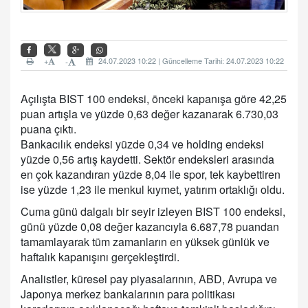
+
24.07.2023 10:22 | Güncelleme Tarihi: 24.07.2023 10:22
-
Açılışta BIST 100 endeksi, önceki kapanışa göre 42,25
puan artışla ve yüzde 0,63 değer kazanarak 6.730,03
puana çıktı.
Bankacılık endeksi yüzde 0,34 ve holding endeksi
yüzde 0,56 artış kaydetti. Sektör endeksleri arasında
en çok kazandıran yüzde 8,04 ile spor, tek kaybettiren
ise yüzde 1,23 ile menkul kıymet, yatırım ortaklığı oldu.
Cuma günü dalgalı bir seyir izleyen BIST 100 endeksi,
günü yüzde 0,08 değer kazancıyla 6.687,78 puandan
tamamlayarak tüm zamanların en yüksek günlük ve
haftalık kapanışını gerçekleştirdi.
Analistler, küresel pay piyasalarının, ABD, Avrupa ve
Japonya merkez bankalarının para politikası