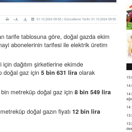
+
01.10.2024 09:50 | Güncelleme Tarihi: 01.10.2024 09:50
-
an tarife tablosuna göre, doğal gazda ekim
i abonelerinin tarifesi ile elektrik üretim
 için dağıtım şirketlerine ekimde
p doğal gaz için
5 bin 631 lira
olarak
15:
14:
e, bin metreküp doğal gaz için
8 bin 549 lira
14:
ağı
14:
n metreküp doğal gazın fiyatı
12 bin lira
13:
13:
des