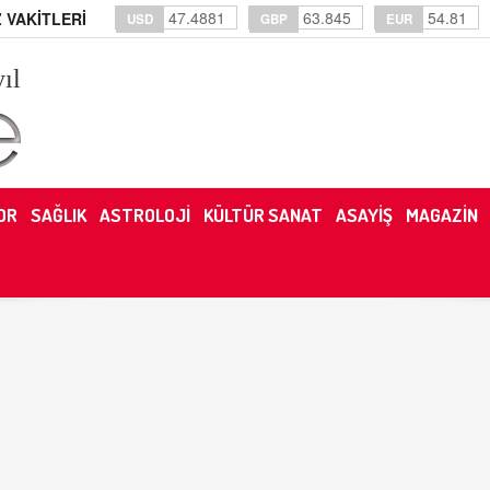
47.4881
63.845
54.81
 VAKİTLERİ
USD
GBP
EUR
yıl
OR
SAĞLIK
ASTROLOJİ
KÜLTÜR SANAT
ASAYİŞ
MAGAZİN