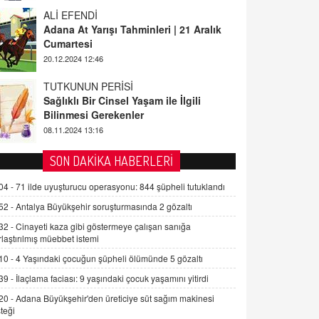
ALİ EFENDİ
Adana At Yarışı Tahminleri | 21 Aralık
Cumartesi
20.12.2024 12:46
TUTKUNUN PERİSİ
Sağlıklı Bir Cinsel Yaşam ile İlgili
Bilinmesi Gerekenler
08.11.2024 13:16
FARUK ÖNALAN
SON DAKİKA HABERLERİ
Tezkere Onaylanmasaydı…
04 -
71 ilde uyuşturucu operasyonu: 844 şüpheli tutuklandı
2 Kasım 2021 Salı 00:11
52 -
Antalya Büyükşehir soruşturmasında 2 gözaltı
32 -
Cinayeti kaza gibi göstermeye çalışan sanığa
AV. DOĞAN CAN DOĞAN
rlaştırılmış müebbet istemi
Kişisel verilerin korunması ve dijital
hukukun gelişimi
10 -
4 Yaşındaki çocuğun şüpheli ölümünde 5 gözaltı
15.09.2025 16:17
39 -
İlaçlama faciası: 9 yaşındaki çocuk yaşamını yitirdi
20 -
Adana Büyükşehir'den üreticiye süt sağım makinesi
SEHER EREK
teği
Kış Ayları Geldi, Hangi Önlemler