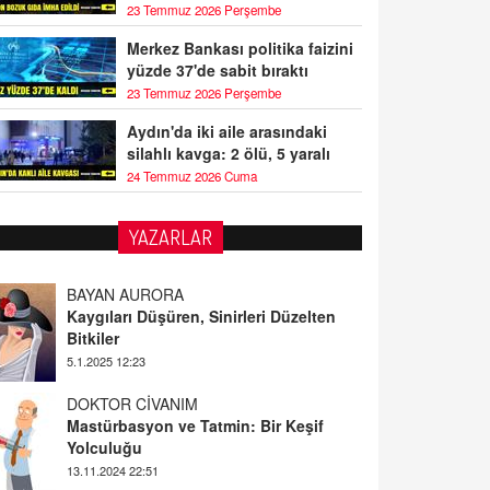
23 Temmuz 2026 Perşembe
Merkez Bankası politika faizini
yüzde 37'de sabit bıraktı
23 Temmuz 2026 Perşembe
Aydın'da iki aile arasındaki
silahlı kavga: 2 ölü, 5 yaralı
24 Temmuz 2026 Cuma
YAZARLAR
BAYAN AURORA
Kaygıları Düşüren, Sinirleri Düzelten
Bitkiler
5.1.2025 12:23
DOKTOR CİVANIM
Mastürbasyon ve Tatmin: Bir Keşif
Yolculuğu
13.11.2024 22:51