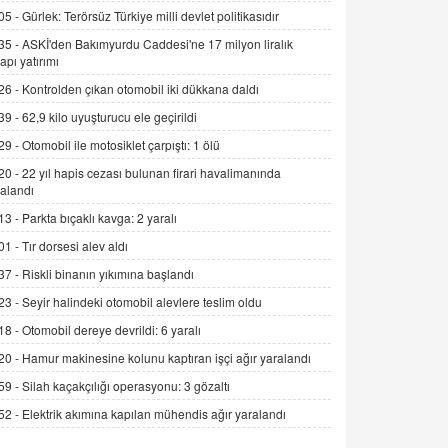
Alınmalı?
05 -
Gürlek: Terörsüz Türkiye milli devlet politikasıdır
9.12.2025 10:11
35 -
ASKİ'den Bakımyurdu Caddesi'ne 17 milyon liralık
yapı yatırımı
İNCİ GÜL AKÖL
26 -
Kontrolden çıkan otomobil iki dükkana daldı
Trump Keşke Adana'yı da Ziyaret Etse...
06.07.2026 13:00
39 -
62,9 kilo uyuşturucu ele geçirildi
29 -
Otomobil ile motosiklet çarpıştı: 1 ölü
ADEM AKÖL
20 -
22 yıl hapis cezası bulunan firari havalimanında
alandı
Esed Destekçilerinin Yüzüne Vurulan
Şamar: Sednaya
13 -
Parkta bıçaklı kavga: 2 yaralı
11.12.2024 12:30
01 -
Tır dorsesi alev aldı
DR. EKREM ASLAN
37 -
Riskli binanın yıkımına başlandı
Gerçek Ne, Algı Ne? "Beraber
23 -
Seyir halindeki otomobil alevlere teslim oldu
Yürüyoruz" Cümlesinin Peşinden
18 -
Otomobil dereye devrildi: 6 yaralı
19.07.2025 12:45
20 -
Hamur makinesine kolunu kaptıran işçi ağır yaralandı
GÖNÜL MENEKŞE
59 -
Silah kaçakçılığı operasyonu: 3 gözaltı
Şifacının Yolu
52 -
Elektrik akımına kapılan mühendis ağır yaralandı
04.11.2025 12:56