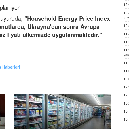
13:
aplanıyor.
12:
 duyuruda,
"Household Energy Price Index
alt
 konutlarda, Ukrayna'dan sonra Avrupa
12:
az fiyatı ülkemizde uygulanmaktadır."
11:
11:
11:
yak
11:
 Haberleri
11:
10:
17:
17:
16:
15:
15: