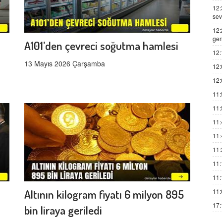
12:
sev
12:
gen
A101’den çevreci soğutma hamlesi
12:
13 Mayıs 2026 Çarşamba
12:
12:
11:
11:
11:
11:
11:
11:
11:
11:
Altının kilogram fiyatı 6 milyon 895
17:
bin liraya geriledi