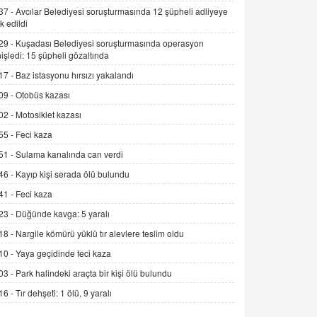
Alınmalı?
37 -
Avcılar Belediyesi soruşturmasında 12 şüpheli adliyeye
k edildi
9.12.2025 10:11
29 -
Kuşadası Belediyesi soruşturmasında operasyon
İNCİ GÜL AKÖL
işledi: 15 şüpheli gözaltında
Trump Keşke Adana'yı da Ziyaret Etse...
17 -
Baz istasyonu hırsızı yakalandı
06.07.2026 13:00
09 -
Otobüs kazası
02 -
Motosiklet kazası
ADEM AKÖL
55 -
Feci kaza
Esed Destekçilerinin Yüzüne Vurulan
Şamar: Sednaya
51 -
Sulama kanalında can verdi
11.12.2024 12:30
46 -
Kayıp kişi serada ölü bulundu
DR. EKREM ASLAN
41 -
Feci kaza
Gerçek Ne, Algı Ne? "Beraber
23 -
Düğünde kavga: 5 yaralı
Yürüyoruz" Cümlesinin Peşinden
18 -
Nargile kömürü yüklü tır alevlere teslim oldu
19.07.2025 12:45
10 -
Yaya geçidinde feci kaza
GÖNÜL MENEKŞE
03 -
Park halindeki araçta bir kişi ölü bulundu
Şifacının Yolu
16 -
Tır dehşeti: 1 ölü, 9 yaralı
04.11.2025 12:56