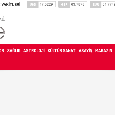
47.5229
63.7878
54.774
 VAKİTLERİ
USD
GBP
EUR
yıl
OR
SAĞLIK
ASTROLOJİ
KÜLTÜR SANAT
ASAYİŞ
MAGAZİN