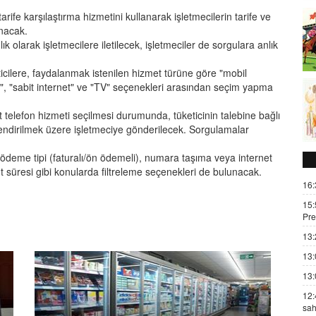
arife karşılaştırma hizmetini kullanarak işletmecilerin tarife ve
anacak.
k olarak işletmecilere iletilecek, işletmeciler de sorgulara anlık
ticilere, faydalanmak istenilen hizmet türüne göre "mobil
fon", "sabit internet" ve "TV" seçenekleri arasından seçim yapma
t telefon hizmeti seçilmesi durumunda, tüketicinin talebine bağlı
rlendirilmek üzere işletmeciye gönderilecek. Sorgulamalar
, ödeme tipi (faturalı/ön ödemeli), numara taşıma veya internet
hüt süresi gibi konularda filtreleme seçenekleri de bulunacak.
16:
15:
Pre
13:
13:
13:
12:
sah