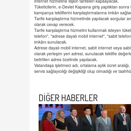
internet hizmetine ilişkin tarifeleri kapsayacak.
Tüketicilerin,
e-Devlet
Kapısına giriş yaptıktan sonra t
kampanya tekliflerini karşılaştırmalarına imkân sağl
Tarife karşılaştırma hizmetinde yapılacak sorgular anlı
olarak cevap verecek.
Tarife karşılaştırma hizmetini kullanmak isteyen tüke
telefon", "adrese dayalı mobil internet", "sabit tele
imkânı sunulacak.
Adrese dayalı mobil internet, sabit internet veya sabi
olarak yerleşim yeri adresi, sunulacak teklifte değe
belirtilen adres özelinde yapılacak.
Vatandaşa işletmeci adı, ortalama aylık ücret aralığı
servis sağlayıcılığı değişikliği olup olmadığı ve taah
DİĞER HABERLER