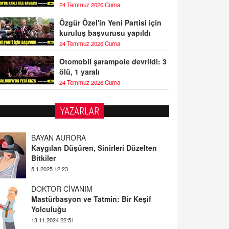
24 Temmuz 2026 Cuma
Özgür Özel'in Yeni Partisi için
kuruluş başvurusu yapıldı
24 Temmuz 2026 Cuma
Otomobil şarampole devrildi: 3
ölü, 1 yaralı
24 Temmuz 2026 Cuma
YAZARLAR
BAYAN AURORA
Kaygıları Düşüren, Sinirleri Düzelten
Bitkiler
5.1.2025 12:23
DOKTOR CİVANIM
Mastürbasyon ve Tatmin: Bir Keşif
Yolculuğu
13.11.2024 22:51