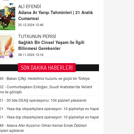
ALİ EFENDİ
Adana At Yarışı Tahminleri | 21 Aralık
Cumartesi
20.12.2024 12:46
TUTKUNUN PERİSİ
Sağlıklı Bir Cinsel Yaşam ile İlgili
Bilinmesi Gerekenler
08.11.2024 13:16
FARUK ÖNALAN
SON DAKİKA HABERLERİ
Tezkere Onaylanmasaydı…
30 -
Bakan Çiftçi: Hedefimiz huzurlu ve güçlü bir Türkiye
2 Kasım 2021 Salı 00:11
52 -
Cumhurbaşkanı Erdoğan, Suudi Arabistan'da Veliaht
ns ile görüştü
AV. DOĞAN CAN DOĞAN
21 -
30 ilde DEAŞ operasyonu: 104 şüpheli yakalandı
Kişisel verilerin korunması ve dijital
hukukun gelişimi
01 -
Yasa dışı otoparkçılara operasyon: 10 şüpheliye ev hapsi
15.09.2025 16:17
01 -
Yasa dışı otoparkçılara operasyon: 10 şüpheliye ev hapsi
49 -
Adana Altın Koza'nın Orhan Kemal Emek Ödülleri
SEHER EREK
ipleri açıklandı
Kış Ayları Geldi, Hangi Önlemler