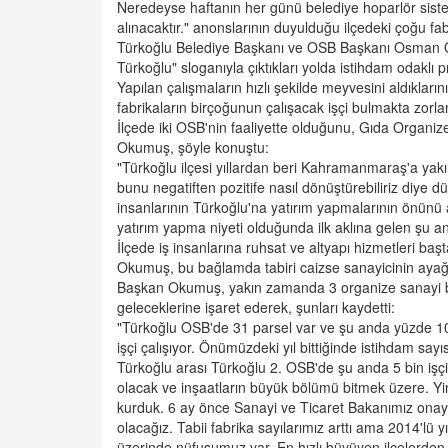
Neredeyse haftanın her günü belediye hoparlör sist
alınacaktır." anonslarının duyulduğu ilçedeki çoğu fabri
Türkoğlu Belediye Başkanı ve OSB Başkanı Osman Oku
Türkoğlu" sloganıyla çıktıkları yolda istihdam odaklı pr
Yapılan çalışmaların hızlı şekilde meyvesini aldıklarını
fabrikaların birçoğunun çalışacak işçi bulmakta zorland
İlçede iki OSB'nin faaliyette olduğunu, Gıda Organiz
Okumuş, şöyle konuştu:
"Türkoğlu ilçesi yıllardan beri Kahramanmaraş'a yakınl
bunu negatiften pozitife nasıl dönüştürebiliriz diye
insanlarının Türkoğlu'na yatırım yapmalarının önünü
yatırım yapma niyeti olduğunda ilk aklına gelen şu an 
İlçede iş insanlarına ruhsat ve altyapı hizmetleri başt
Okumuş, bu bağlamda tabiri caizse sanayicinin ayağına
Başkan Okumuş, yakın zamanda 3 organize sanayi böl
geleceklerine işaret ederek, şunları kaydetti:
"Türkoğlu OSB'de 31 parsel var ve şu anda yüzde 100
işçi çalışıyor. Önümüzdeki yıl bittiğinde istihdam s
Türkoğlu arası Türkoğlu 2. OSB'de şu anda 5 bin işçi
olacak ve inşaatların büyük bölümü bitmek üzere. Yi
kurduk. 6 ay önce Sanayi ve Ticaret Bakanımız onayla
olacağız. Tabii fabrika sayılarımız arttı ama 2014'lü 
üzerinde nüfusumuz var. En hızlı büyüyen ilçelerden 