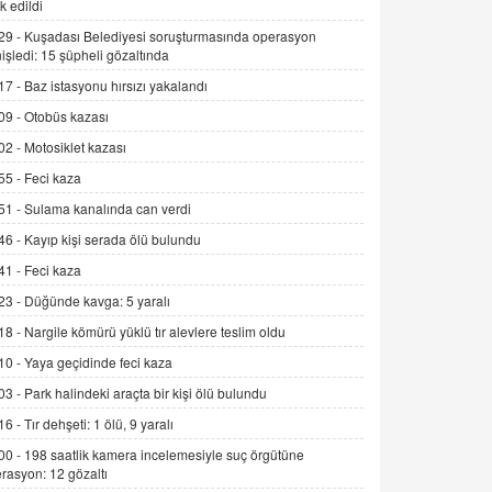
k edildi
Alınmalı?
29 -
Kuşadası Belediyesi soruşturmasında operasyon
9.12.2025 10:11
işledi: 15 şüpheli gözaltında
İNCİ GÜL AKÖL
17 -
Baz istasyonu hırsızı yakalandı
Trump Keşke Adana'yı da Ziyaret Etse...
09 -
Otobüs kazası
06.07.2026 13:00
02 -
Motosiklet kazası
55 -
Feci kaza
ADEM AKÖL
51 -
Sulama kanalında can verdi
Esed Destekçilerinin Yüzüne Vurulan
Şamar: Sednaya
46 -
Kayıp kişi serada ölü bulundu
11.12.2024 12:30
41 -
Feci kaza
DR. EKREM ASLAN
23 -
Düğünde kavga: 5 yaralı
Gerçek Ne, Algı Ne? "Beraber
18 -
Nargile kömürü yüklü tır alevlere teslim oldu
Yürüyoruz" Cümlesinin Peşinden
10 -
Yaya geçidinde feci kaza
19.07.2025 12:45
03 -
Park halindeki araçta bir kişi ölü bulundu
GÖNÜL MENEKŞE
16 -
Tır dehşeti: 1 ölü, 9 yaralı
Şifacının Yolu
00 -
198 saatlik kamera incelemesiyle suç örgütüne
04.11.2025 12:56
rasyon: 12 gözaltı