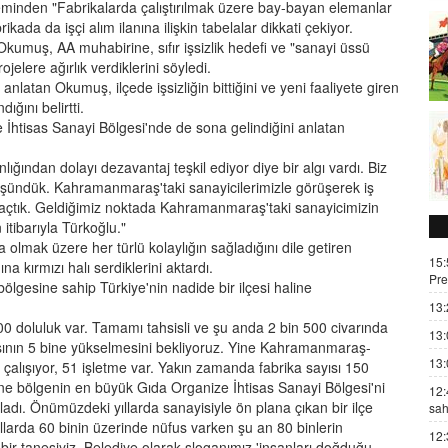
eminden "Fabrikalarda çalıştırılmak üzere bay-bayan elemanlar
kada da işçi alım ilanına ilişkin tabelalar dikkati çekiyor.
muş, AA muhabirine, sıfır işsizlik hedefi ve "sanayi üssü
ojelere ağırlık verdiklerini söyledi.
 anlatan Okumuş, ilçede işsizliğin bittiğini ve yeni faaliyete giren
ığını belirtti.
e İhtisas Sanayi Bölgesi'nde de sona gelindiğini anlatan
ığından dolayı dezavantaj teşkil ediyor diye bir algı vardı. Biz
 düşündük. Kahramanmaraş'taki sanayicilerimizle görüşerek iş
 açtık. Geldiğimiz noktada Kahramanmaraş'taki sanayicimizin
itibarıyla Türkoğlu."
a olmak üzere her türlü kolaylığın sağladığını dile getiren
15:
 kırmızı halı serdiklerini aktardı.
Pre
gesine sahip Türkiye'nin nadide bir ilçesi haline
13:
 doluluk var. Tamamı tahsisli ve şu anda 2 bin 500 civarında
13:
ayısının 5 bine yükselmesini bekliyoruz. Yine Kahramanmaraş-
13:
 çalışıyor, 51 işletme var. Yakın zamanda fabrika sayısı 150
ne bölgenin en büyük Gıda Organize İhtisas Sanayi Bölgesi'ni
12:
dı. Önümüzdeki yıllarda sanayisiyle ön plana çıkan bir ilçe
sah
yıllarda 60 binin üzerinde nüfus varken şu an 80 binlerin
12:
bir tanesiyiz. Belediye olarak sloganımız 'insanları doğduğu