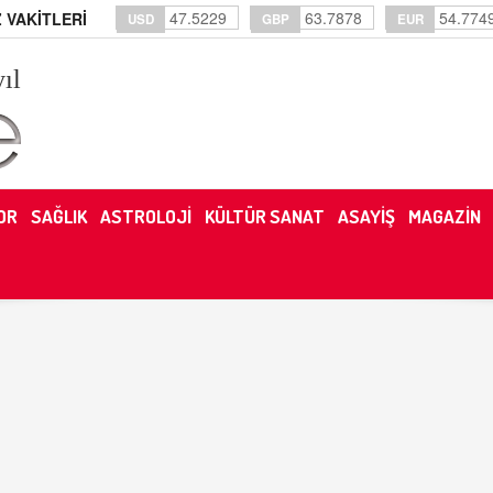
47.5229
63.7878
54.774
 VAKİTLERİ
USD
GBP
EUR
yıl
OR
SAĞLIK
ASTROLOJİ
KÜLTÜR SANAT
ASAYİŞ
MAGAZİN