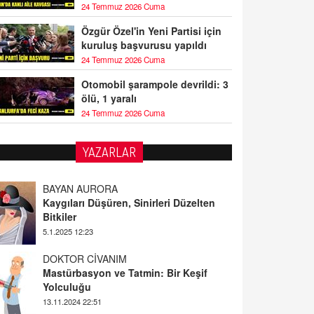
24 Temmuz 2026 Cuma
Özgür Özel'in Yeni Partisi için
kuruluş başvurusu yapıldı
24 Temmuz 2026 Cuma
Otomobil şarampole devrildi: 3
ölü, 1 yaralı
24 Temmuz 2026 Cuma
YAZARLAR
BAYAN AURORA
Kaygıları Düşüren, Sinirleri Düzelten
Bitkiler
5.1.2025 12:23
DOKTOR CİVANIM
Mastürbasyon ve Tatmin: Bir Keşif
Yolculuğu
13.11.2024 22:51