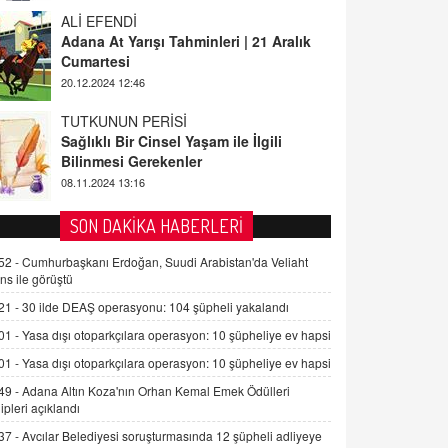
ALİ EFENDİ
Adana At Yarışı Tahminleri | 21 Aralık
Cumartesi
20.12.2024 12:46
TUTKUNUN PERİSİ
Sağlıklı Bir Cinsel Yaşam ile İlgili
Bilinmesi Gerekenler
08.11.2024 13:16
FARUK ÖNALAN
SON DAKİKA HABERLERİ
Tezkere Onaylanmasaydı…
52 -
Cumhurbaşkanı Erdoğan, Suudi Arabistan'da Veliaht
2 Kasım 2021 Salı 00:11
ns ile görüştü
21 -
30 ilde DEAŞ operasyonu: 104 şüpheli yakalandı
AV. DOĞAN CAN DOĞAN
01 -
Yasa dışı otoparkçılara operasyon: 10 şüpheliye ev hapsi
Kişisel verilerin korunması ve dijital
hukukun gelişimi
01 -
Yasa dışı otoparkçılara operasyon: 10 şüpheliye ev hapsi
15.09.2025 16:17
49 -
Adana Altın Koza'nın Orhan Kemal Emek Ödülleri
ipleri açıklandı
SEHER EREK
37 -
Avcılar Belediyesi soruşturmasında 12 şüpheli adliyeye
Kış Ayları Geldi, Hangi Önlemler