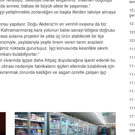
sev
a annesi, babası ile büyük ailesi ile yaşaması."
12:
çi yetiştirmekte zorlandığını ve başka illerden takviye almaya
gen
12:
onsu yapılıyor. Doğu Akdeniz'in en verimli ovasına da biz
na-Kahramanmaraş kara yolunun batısı sanayi bölgesi doğrusu
12:
 sulama projeleri ile yılda üç ürün alabilecek bir ilçe
12:
rizmiyle, yaylalarıyla yeşile önem veren tarım arazisini
iğimiz noktada gururluyuz. İşçi konusunda kesinlikle sıkıntı
11:
kanı bulabiliyorlar."
11:
 civarında işçiye daha ihtiyaç duyulacağına işaret ederek bu
11:
 olması nedeniyle fabrikaların işçileri ellerinde tutabilmek için
ranmak zorunda kaldığını ve asgari ücretle çalışan işçi
11:
11:
11:
11:
11:
17:
17:
ope