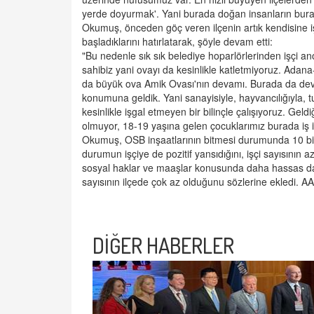
yerde doyurmak'. Yani burada doğan insanların burad
Okumuş, önceden göç veren ilçenin artık kendisine iş
başladıklarını hatırlatarak, şöyle devam etti:
"Bu nedenle sık sık belediye hoparlörlerinden işçi an
sahibiz yani ovayı da kesinlikle katletmiyoruz. Ada
da büyük ova Amik Ovası'nın devamı. Burada da devasa
konumuna geldik. Yani sanayisiyle, hayvancılığıyla, tu
kesinlikle işgal etmeyen bir bilinçle çalışıyoruz. Geld
olmuyor, 18-19 yaşına gelen çocuklarımız burada iş im
Okumuş, OSB inşaatlarının bitmesi durumunda 10 bin
durumun işçiye de pozitif yansıdığını, işçi sayısının az
sosyal haklar ve maaşlar konusunda daha hassas dav
sayısının ilçede çok az olduğunu sözlerine ekledi. AA
DİĞER HABERLER