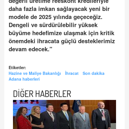
değerli üretime reeskont kredileriyle
daha fazla imkan sağlayacak yeni bir
modele de 2025 yılında geçeceğiz.
Dengeli ve sürdürülebilir yüksek
büyüme hedefimize ulaşmak için kritik
önemdeki ihracata güçlü desteklerimiz
devam edecek."
Etiketler:
Hazine ve Maliye Bakanlığı
İhracat
Son dakika
Adana haberleri
DİĞER HABERLER