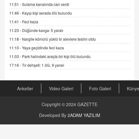
Cümlesinin Peşinden
11:51 -
Sulama kanalında can verdi
19.07.2025 12:45
11:46 -
Kayıp kişi serada ölü bulundu
GÖNÜL MENEKŞE
11:41 -
Feci kaza
Şifacının Yolu
11:23 -
Düğünde kavga: 5 yaralı
04.11.2025 12:56
11:18 -
Nargile kömürü yüklü tır alevlere teslim oldu
11:10 -
Yaya geçidinde feci kaza
AV. RÜMEYSA ÖZKALE
11:03 -
Park halindeki araçta bir kişi ölü bulundu
Kira Uyuşmazlıklarında Dava Açmadan Önce
Arabulucuya Başvuru Şartı
17:16 -
Tır dehşeti: 1 ölü, 9 yaralı
23.09.2023 16:30
CAN UĞURATEŞ
Anketler
Video Galeri
Foto Galeri
Küny
Değişen yapısıyla Suriye
16.12.2024 14:16
Copyright © 2024
GAZETTE
GÜNLÜK BURÇ YORUMU
Developed By
2ADAM YAZILIM
Günlük Burç Yorumu | 22 Kasım 2024: Koç,
Boğa, İkizler ve Daha Fazlası!
20.11.2024 17:44