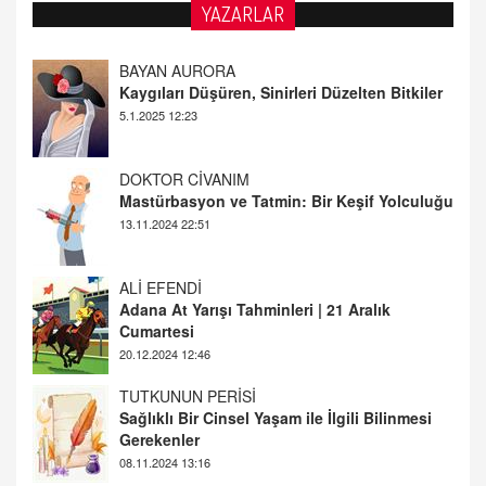
YAZARLAR
DOKTOR CİVANIM
Mastürbasyon ve Tatmin: Bir Keşif Yolculuğu
13.11.2024 22:51
ALİ EFENDİ
Adana At Yarışı Tahminleri | 21 Aralık
Cumartesi
20.12.2024 12:46
TUTKUNUN PERİSİ
Sağlıklı Bir Cinsel Yaşam ile İlgili Bilinmesi
Gerekenler
08.11.2024 13:16
FARUK ÖNALAN
Tezkere Onaylanmasaydı…
2 Kasım 2021 Salı 00:11