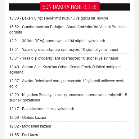
AV. DOĞAN CAN DOĞAN
SON DAKİKA HABERLERİ
Kişisel verilerin korunması ve dijital hukukun
gelişimi
16:30 -
Bakan Çiftçi: Hedefimiz huzurlu ve güçlü bir Türkiye
15.09.2025 16:17
15:52 -
Cumhurbaşkanı Erdoğan, Suudi Arabistan'da Veliaht Prens ile
görüştü
SEHER EREK
13:21 -
30 ilde DEAŞ operasyonu: 104 şüpheli yakalandı
Kış Ayları Geldi, Hangi Önlemler Alınmalı?
13:01 -
Yasa dışı otoparkçılara operasyon: 10 şüpheliye ev hapsi
9.12.2025 10:11
13:01 -
Yasa dışı otoparkçılara operasyon: 10 şüpheliye ev hapsi
12:49 -
Adana Altın Koza'nın Orhan Kemal Emek Ödülleri sahipleri
İNCİ GÜL AKÖL
açıklandı
Trump Keşke Adana'yı da Ziyaret Etse...
06.07.2026 13:00
12:37 -
Avcılar Belediyesi soruşturmasında 12 şüpheli adliyeye sevk
edildi
12:29 -
Kuşadası Belediyesi soruşturmasında operasyon genişledi: 15
ADEM AKÖL
şüpheli gözaltında
Esed Destekçilerinin Yüzüne Vurulan Şamar:
12:17 -
Baz istasyonu hırsızı yakalandı
Sednaya
12:09 -
Otobüs kazası
11.12.2024 12:30
12:02 -
Motosiklet kazası
DR. EKREM ASLAN
11:55 -
Feci kaza
Gerçek Ne, Algı Ne? "Beraber Yürüyoruz"