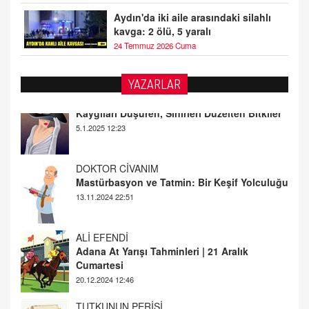
Aydın'da iki aile arasındaki silahlı
kavga: 2 ölü, 5 yaralı
24 Temmuz 2026 Cuma
YAZARLAR
DOKTOR CİVANIM
Mastürbasyon ve Tatmin: Bir Keşif Yolculuğu
13.11.2024 22:51
ALİ EFENDİ
Adana At Yarışı Tahminleri | 21 Aralık
Cumartesi
20.12.2024 12:46
TUTKUNUN PERİSİ
Sağlıklı Bir Cinsel Yaşam ile İlgili Bilinmesi
Gerekenler
08.11.2024 13:16