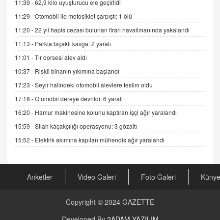
11:39 -
62,9 kilo uyuşturucu ele geçirildi
Sednaya
11:29 -
Otomobil ile motosiklet çarpıştı: 1 ölü
11.12.2024 12:30
11:20 -
22 yıl hapis cezası bulunan firari havalimanında yakalandı
DR. EKREM ASLAN
11:13 -
Parkta bıçaklı kavga: 2 yaralı
Gerçek Ne, Algı Ne? "Beraber Yürüyoruz"
11:01 -
Tır dorsesi alev aldı
Cümlesinin Peşinden
19.07.2025 12:45
10:37 -
Riskli binanın yıkımına başlandı
17:23 -
Seyir halindeki otomobil alevlere teslim oldu
GÖNÜL MENEKŞE
Şifacının Yolu
17:18 -
Otomobil dereye devrildi: 6 yaralı
04.11.2025 12:56
16:20 -
Hamur makinesine kolunu kaptıran işçi ağır yaralandı
15:59 -
Silah kaçakçılığı operasyonu: 3 gözaltı
AV. RÜMEYSA ÖZKALE
15:52 -
Elektrik akımına kapılan mühendis ağır yaralandı
Kira Uyuşmazlıklarında Dava Açmadan Önce
Arabulucuya Başvuru Şartı
23.09.2023 16:30
Anketler
Video Galeri
Foto Galeri
Küny
CAN UĞURATEŞ
Değişen yapısıyla Suriye
Copyright © 2024
GAZETTE
16.12.2024 14:16
Developed By
2ADAM YAZILIM