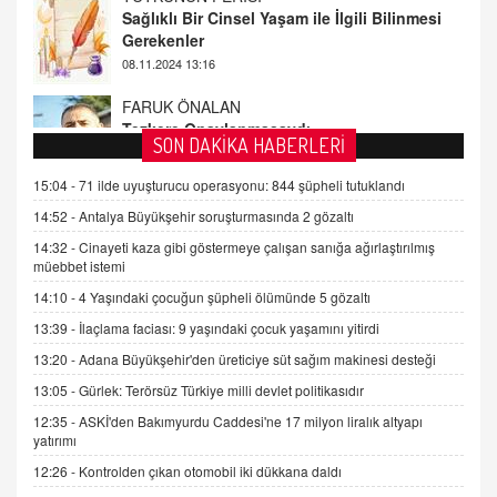
FARUK ÖNALAN
Tezkere Onaylanmasaydı…
2 Kasım 2021 Salı 00:11
AV. DOĞAN CAN DOĞAN
SON DAKİKA HABERLERİ
Kişisel verilerin korunması ve dijital hukukun
gelişimi
15:04 -
71 ilde uyuşturucu operasyonu: 844 şüpheli tutuklandı
15.09.2025 16:17
14:52 -
Antalya Büyükşehir soruşturmasında 2 gözaltı
14:32 -
Cinayeti kaza gibi göstermeye çalışan sanığa ağırlaştırılmış
SEHER EREK
müebbet istemi
Kış Ayları Geldi, Hangi Önlemler Alınmalı?
14:10 -
4 Yaşındaki çocuğun şüpheli ölümünde 5 gözaltı
9.12.2025 10:11
13:39 -
İlaçlama faciası: 9 yaşındaki çocuk yaşamını yitirdi
13:20 -
Adana Büyükşehir'den üreticiye süt sağım makinesi desteği
İNCİ GÜL AKÖL
Trump Keşke Adana'yı da Ziyaret Etse...
13:05 -
Gürlek: Terörsüz Türkiye milli devlet politikasıdır
06.07.2026 13:00
12:35 -
ASKİ'den Bakımyurdu Caddesi'ne 17 milyon liralık altyapı
yatırımı
12:26 -
Kontrolden çıkan otomobil iki dükkana daldı
ADEM AKÖL
Esed Destekçilerinin Yüzüne Vurulan Şamar: