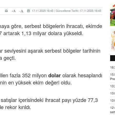
+
17.11.2025 16:45 | Güncelleme Tarihi: 17.11.2025 16:45
-
aya göre, serbest bölgelerin ihracatı, ekimde
7 artarak 1,13 milyar dolara yükseldi.
ar seviyesini aşarak serbest bölgeler tarihinin
a geçti.
16:
dilen fazla 352 milyon
dolar
olarak hesaplandı
15:
Pre
inin en yüksek ekim değeri oldu.
13:
13:
satışlar içerisindeki ihracat payı yüzde 77,3
13:
 rekor kırıldı.
12:
sah