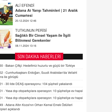
TUTKUNUN PERİSİ
Sağlıklı Bir Cinsel Yaşam ile İlgili
Bilinmesi Gerekenler
08.11.2024 13:16
FARUK ÖNALAN
Tezkere Onaylanmasaydı…
2 Kasım 2021 Salı 00:11
AV. DOĞAN CAN DOĞAN
SON DAKİKA HABERLERİ
Kişisel verilerin korunması ve dijital
hukukun gelişimi
30 -
Bakan Çiftçi: Hedefimiz huzurlu ve güçlü bir Türkiye
15.09.2025 16:17
52 -
Cumhurbaşkanı Erdoğan, Suudi Arabistan'da Veliaht
ns ile görüştü
SEHER EREK
21 -
30 ilde DEAŞ operasyonu: 104 şüpheli yakalandı
Kış Ayları Geldi, Hangi Önlemler
Alınmalı?
01 -
Yasa dışı otoparkçılara operasyon: 10 şüpheliye ev hapsi
9.12.2025 10:11
01 -
Yasa dışı otoparkçılara operasyon: 10 şüpheliye ev hapsi
49 -
Adana Altın Koza'nın Orhan Kemal Emek Ödülleri
İNCİ GÜL AKÖL
ipleri açıklandı
Trump Keşke Adana'yı da Ziyaret Etse...