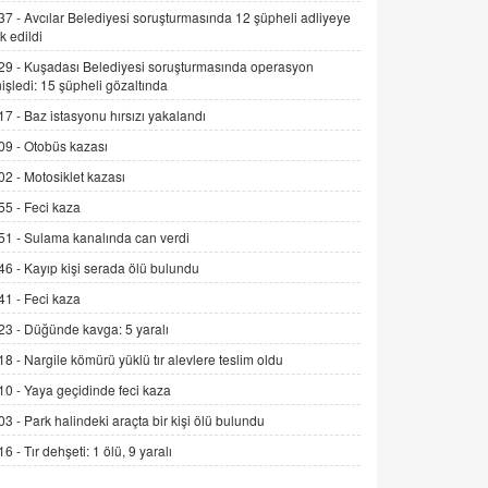
06.07.2026 13:00
37 -
Avcılar Belediyesi soruşturmasında 12 şüpheli adliyeye
k edildi
29 -
Kuşadası Belediyesi soruşturmasında operasyon
ADEM AKÖL
işledi: 15 şüpheli gözaltında
Esed Destekçilerinin Yüzüne Vurulan
17 -
Baz istasyonu hırsızı yakalandı
Şamar: Sednaya
09 -
Otobüs kazası
11.12.2024 12:30
02 -
Motosiklet kazası
DR. EKREM ASLAN
55 -
Feci kaza
Gerçek Ne, Algı Ne? "Beraber
Yürüyoruz" Cümlesinin Peşinden
51 -
Sulama kanalında can verdi
19.07.2025 12:45
46 -
Kayıp kişi serada ölü bulundu
GÖNÜL MENEKŞE
41 -
Feci kaza
Şifacının Yolu
23 -
Düğünde kavga: 5 yaralı
04.11.2025 12:56
18 -
Nargile kömürü yüklü tır alevlere teslim oldu
10 -
Yaya geçidinde feci kaza
AV. RÜMEYSA ÖZKALE
03 -
Park halindeki araçta bir kişi ölü bulundu
Kira Uyuşmazlıklarında Dava Açmadan
Önce Arabulucuya Başvuru Şartı
16 -
Tır dehşeti: 1 ölü, 9 yaralı
23.09.2023 16:30