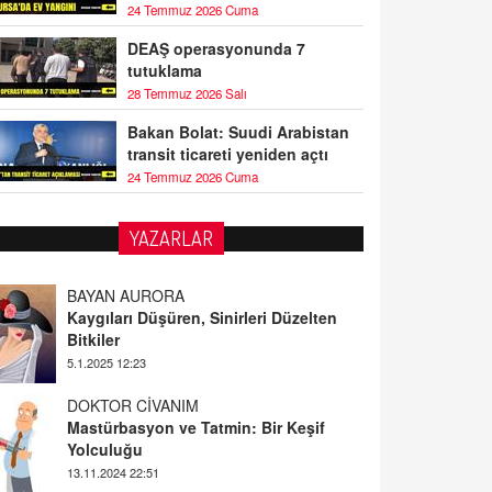
24 Temmuz 2026 Cuma
DEAŞ operasyonunda 7
tutuklama
28 Temmuz 2026 Salı
Bakan Bolat: Suudi Arabistan
transit ticareti yeniden açtı
24 Temmuz 2026 Cuma
YAZARLAR
DOKTOR CİVANIM
Mastürbasyon ve Tatmin: Bir Keşif
Yolculuğu
13.11.2024 22:51
ALİ EFENDİ
Adana At Yarışı Tahminleri | 21 Aralık
Cumartesi
20.12.2024 12:46