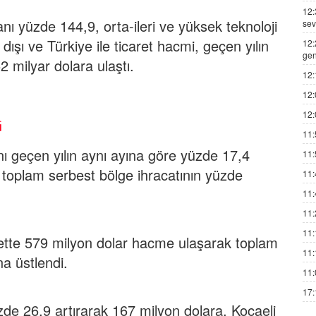
12:
anı yüzde 144,9, orta-ileri ve yüksek teknoloji
sev
dışı ve Türkiye ile ticaret hacmi, geçen yılın
12:
gen
 milyar dolara ulaştı.
12:
12:
12:
i
11:
ı geçen yılın aynı ayına göre yüzde 17,4
11:
e toplam serbest bölge ihracatının yüzde
11:
11:
11:
11:
carette 579 milyon dolar hacme ulaşarak toplam
11:
na üstlendi.
11:
17:
de 26,9 artırarak 167 milyon dolara, Kocaeli