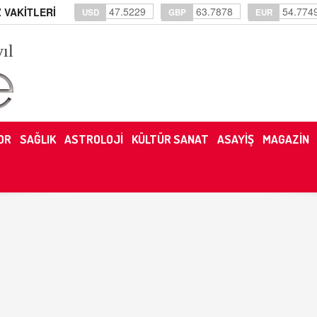
47.5229
63.7878
54.774
 VAKİTLERİ
USD
GBP
EUR
yıl
OR
SAĞLIK
ASTROLOJİ
KÜLTÜR SANAT
ASAYİŞ
MAGAZİN