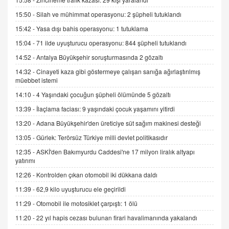
Kış Ayları Geldi, Hangi Önlemler Alınmalı?
15:50 -
Silah ve mühimmat operasyonu: 2 şüpheli tutuklandı
9.12.2025 10:11
15:42 -
Yasa dışı bahis operasyonu: 1 tutuklama
15:04 -
71 ilde uyuşturucu operasyonu: 844 şüpheli tutuklandı
İNCİ GÜL AKÖL
14:52 -
Antalya Büyükşehir soruşturmasında 2 gözaltı
Trump Keşke Adana'yı da Ziyaret Etse...
06.07.2026 13:00
14:32 -
Cinayeti kaza gibi göstermeye çalışan sanığa ağırlaştırılmış
müebbet istemi
14:10 -
4 Yaşındaki çocuğun şüpheli ölümünde 5 gözaltı
ADEM AKÖL
13:39 -
İlaçlama faciası: 9 yaşındaki çocuk yaşamını yitirdi
Esed Destekçilerinin Yüzüne Vurulan Şamar:
Sednaya
13:20 -
Adana Büyükşehir'den üreticiye süt sağım makinesi desteği
11.12.2024 12:30
13:05 -
Gürlek: Terörsüz Türkiye milli devlet politikasıdır
DR. EKREM ASLAN
12:35 -
ASKİ'den Bakımyurdu Caddesi'ne 17 milyon liralık altyapı
Gerçek Ne, Algı Ne? "Beraber Yürüyoruz"
yatırımı
Cümlesinin Peşinden
12:26 -
Kontrolden çıkan otomobil iki dükkana daldı
19.07.2025 12:45
11:39 -
62,9 kilo uyuşturucu ele geçirildi
GÖNÜL MENEKŞE
11:29 -
Otomobil ile motosiklet çarpıştı: 1 ölü
Şifacının Yolu
11:20 -
22 yıl hapis cezası bulunan firari havalimanında yakalandı
04.11.2025 12:56