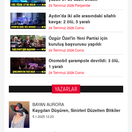
23 Temmuz 2026 Perşembe
Aydın'da iki aile arasındaki silahlı
kavga: 2 ölü, 5 yaralı
24 Temmuz 2026 Cuma
Özgür Özel'in Yeni Partisi için
kuruluş başvurusu yapıldı
24 Temmuz 2026 Cuma
Otomobil şarampole devrildi: 3 ölü,
1 yaralı
24 Temmuz 2026 Cuma
BAYAN AURORA
YAZARLAR
Kaygıları Düşüren, Sinirleri Düzelten Bitkiler
5.1.2025 12:23
DOKTOR CİVANIM
Mastürbasyon ve Tatmin: Bir Keşif Yolculuğu
13.11.2024 22:51