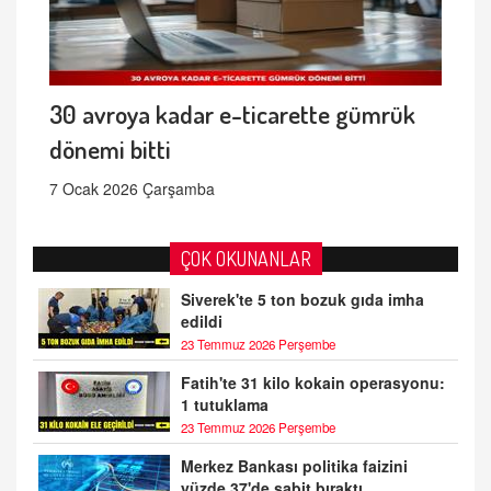
30 avroya kadar e-ticarette gümrük
dönemi bitti
7 Ocak 2026 Çarşamba
ÇOK OKUNANLAR
Siverek'te 5 ton bozuk gıda imha
edildi
23 Temmuz 2026 Perşembe
Fatih'te 31 kilo kokain operasyonu:
1 tutuklama
23 Temmuz 2026 Perşembe
Merkez Bankası politika faizini
yüzde 37'de sabit bıraktı