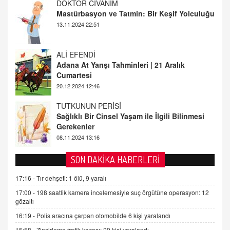
ALİ EFENDİ
Adana At Yarışı Tahminleri | 21 Aralık
Cumartesi
20.12.2024 12:46
TUTKUNUN PERİSİ
Sağlıklı Bir Cinsel Yaşam ile İlgili Bilinmesi
Gerekenler
08.11.2024 13:16
FARUK ÖNALAN
Tezkere Onaylanmasaydı…
2 Kasım 2021 Salı 00:11
SON DAKİKA HABERLERİ
AV. DOĞAN CAN DOĞAN
17:16 -
Tır dehşeti: 1 ölü, 9 yaralı
Kişisel verilerin korunması ve dijital hukukun
17:00 -
198 saatlik kamera incelemesiyle suç örgütüne operasyon: 12
gelişimi
gözaltı
15.09.2025 16:17
16:19 -
Polis aracına çarpan otomobilde 6 kişi yaralandı
SEHER EREK
15:58 -
Zincirleme trafik kazası: 29 kişi yaralandı