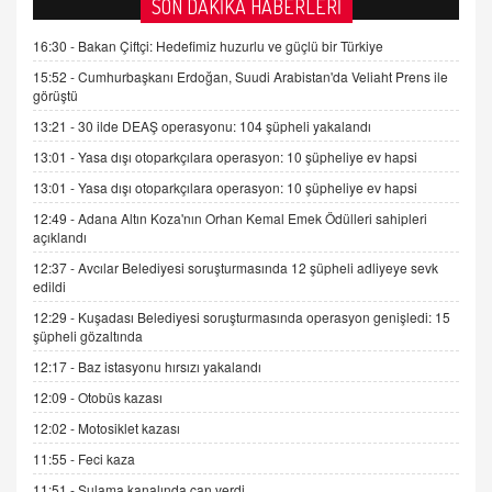
AV. DOĞAN CAN DOĞAN
SON DAKİKA HABERLERİ
Kişisel verilerin korunması ve dijital hukukun
gelişimi
16:30 -
Bakan Çiftçi: Hedefimiz huzurlu ve güçlü bir Türkiye
15.09.2025 16:17
15:52 -
Cumhurbaşkanı Erdoğan, Suudi Arabistan'da Veliaht Prens ile
görüştü
SEHER EREK
13:21 -
30 ilde DEAŞ operasyonu: 104 şüpheli yakalandı
Kış Ayları Geldi, Hangi Önlemler Alınmalı?
13:01 -
Yasa dışı otoparkçılara operasyon: 10 şüpheliye ev hapsi
9.12.2025 10:11
13:01 -
Yasa dışı otoparkçılara operasyon: 10 şüpheliye ev hapsi
12:49 -
Adana Altın Koza'nın Orhan Kemal Emek Ödülleri sahipleri
İNCİ GÜL AKÖL
açıklandı
Trump Keşke Adana'yı da Ziyaret Etse...
06.07.2026 13:00
12:37 -
Avcılar Belediyesi soruşturmasında 12 şüpheli adliyeye sevk
edildi
12:29 -
Kuşadası Belediyesi soruşturmasında operasyon genişledi: 15
ADEM AKÖL
şüpheli gözaltında
Esed Destekçilerinin Yüzüne Vurulan Şamar:
12:17 -
Baz istasyonu hırsızı yakalandı
Sednaya
12:09 -
Otobüs kazası
11.12.2024 12:30
12:02 -
Motosiklet kazası
DR. EKREM ASLAN
11:55 -
Feci kaza
Gerçek Ne, Algı Ne? "Beraber Yürüyoruz"
Cümlesinin Peşinden
11:51 -
Sulama kanalında can verdi