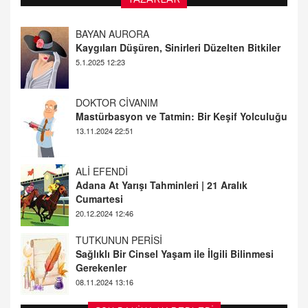
DOKTOR CİVANIM
Mastürbasyon ve Tatmin: Bir Keşif Yolculuğu
13.11.2024 22:51
ALİ EFENDİ
Adana At Yarışı Tahminleri | 21 Aralık
Cumartesi
20.12.2024 12:46
TUTKUNUN PERİSİ
Sağlıklı Bir Cinsel Yaşam ile İlgili Bilinmesi
Gerekenler
08.11.2024 13:16
FARUK ÖNALAN
Tezkere Onaylanmasaydı…
2 Kasım 2021 Salı 00:11