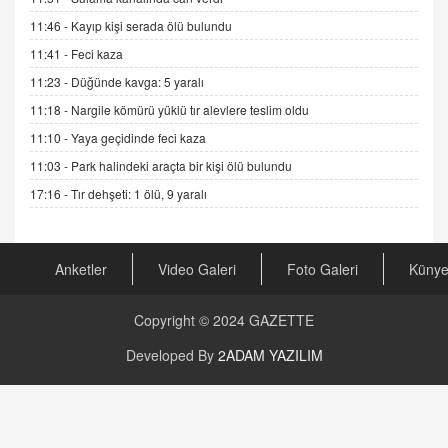
19.07.2025 12:45
11:46 -
Kayıp kişi serada ölü bulundu
GÖNÜL MENEKŞE
11:41 -
Feci kaza
Şifacının Yolu
11:23 -
Düğünde kavga: 5 yaralı
04.11.2025 12:56
11:18 -
Nargile kömürü yüklü tır alevlere teslim oldu
11:10 -
Yaya geçidinde feci kaza
AV. RÜMEYSA ÖZKALE
11:03 -
Park halindeki araçta bir kişi ölü bulundu
Kira Uyuşmazlıklarında Dava Açmadan Önce
Arabulucuya Başvuru Şartı
17:16 -
Tır dehşeti: 1 ölü, 9 yaralı
23.09.2023 16:30
CAN UĞURATEŞ
Anketler
Video Galeri
Foto Galeri
Küny
Değişen yapısıyla Suriye
16.12.2024 14:16
Copyright © 2024
GAZETTE
GÜNLÜK BURÇ YORUMU
Developed By
2ADAM YAZILIM
Günlük Burç Yorumu | 22 Kasım 2024: Koç,
Boğa, İkizler ve Daha Fazlası!
20.11.2024 17:44