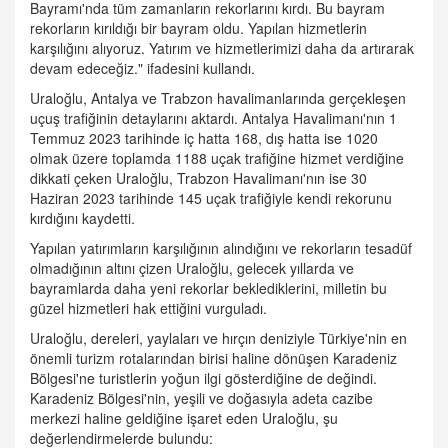
Bayramı'nda tüm zamanların rekorlarını kırdı. Bu bayram
rekorların kırıldığı bir bayram oldu. Yapılan hizmetlerin
karşılığını alıyoruz. Yatırım ve hizmetlerimizi daha da artırarak
devam edeceğiz." ifadesini kullandı.
Uraloğlu, Antalya ve Trabzon havalimanlarında gerçekleşen
uçuş trafiğinin detaylarını aktardı. Antalya Havalimanı'nın 1
Temmuz 2023 tarihinde iç hatta 168, dış hatta ise 1020
olmak üzere toplamda 1188 uçak trafiğine hizmet verdiğine
dikkati çeken Uraloğlu, Trabzon Havalimanı'nın ise 30
Haziran 2023 tarihinde 145 uçak trafiğiyle kendi rekorunu
kırdığını kaydetti.
Yapılan yatırımların karşılığının alındığını ve rekorların tesadüf
olmadığının altını çizen Uraloğlu, gelecek yıllarda ve
bayramlarda daha yeni rekorlar beklediklerini, milletin bu
güzel hizmetleri hak ettiğini vurguladı.
Uraloğlu, dereleri, yaylaları ve hırçın deniziyle Türkiye'nin en
önemli turizm rotalarından birisi haline dönüşen Karadeniz
Bölgesi'ne turistlerin yoğun ilgi gösterdiğine de değindi.
Karadeniz Bölgesi'nin, yeşili ve doğasıyla adeta cazibe
merkezi haline geldiğine işaret eden Uraloğlu, şu
değerlendirmelerde bulundu: