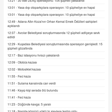
13:21 -
30 ilde DEAŞ operasyonu: 104 şüpheli yakalandı
Kış Ayları Geldi, Hangi Önlemler Alınmalı?
13:01 -
Yasa dışı otoparkçılara operasyon: 10 şüpheliye ev hapsi
9.12.2025 10:11
13:01 -
Yasa dışı otoparkçılara operasyon: 10 şüpheliye ev hapsi
12:49 -
Adana Altın Koza'nın Orhan Kemal Emek Ödülleri sahipleri
İNCİ GÜL AKÖL
açıklandı
Trump Keşke Adana'yı da Ziyaret Etse...
06.07.2026 13:00
12:37 -
Avcılar Belediyesi soruşturmasında 12 şüpheli adliyeye sevk
edildi
12:29 -
Kuşadası Belediyesi soruşturmasında operasyon genişledi: 15
ADEM AKÖL
şüpheli gözaltında
Esed Destekçilerinin Yüzüne Vurulan Şamar:
12:17 -
Baz istasyonu hırsızı yakalandı
Sednaya
12:09 -
Otobüs kazası
11.12.2024 12:30
12:02 -
Motosiklet kazası
DR. EKREM ASLAN
11:55 -
Feci kaza
Gerçek Ne, Algı Ne? "Beraber Yürüyoruz"
Cümlesinin Peşinden
11:51 -
Sulama kanalında can verdi
19.07.2025 12:45
11:46 -
Kayıp kişi serada ölü bulundu
GÖNÜL MENEKŞE
11:41 -
Feci kaza
Şifacının Yolu
11:23 -
Düğünde kavga: 5 yaralı
04.11.2025 12:56
11:18 -
Nargile kömürü yüklü tır alevlere teslim oldu