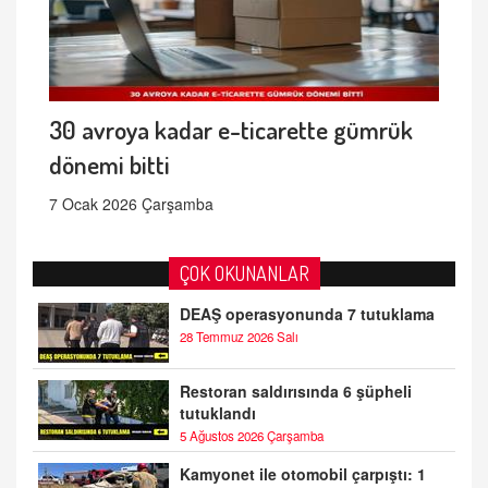
30 avroya kadar e-ticarette gümrük
dönemi bitti
7 Ocak 2026 Çarşamba
ÇOK OKUNANLAR
DEAŞ operasyonunda 7 tutuklama
28 Temmuz 2026 Salı
Restoran saldırısında 6 şüpheli
tutuklandı
5 Ağustos 2026 Çarşamba
Kamyonet ile otomobil çarpıştı: 1