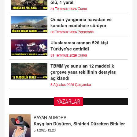
ölü, 1 yaralı
31 Temmuz 2026 Cuma
Orman yangınına havadan ve
karadan müdahale sürüyor
30 Temmuz 2026 Perşembe
Uluslararası aranan 526 kişi
Türkiye'ye getirildi
31 Temmuz 2026 Cuma
TBMM'ye sunulan 12 maddelik
çerçeve yasa teklifinin detayları
açıklandı
5 Ağustos 2026 Çarşamba
YAZARLAR
DOKTOR CİVANIM
Mastürbasyon ve Tatmin: Bir Keşif Yolculuğu
13.11.2024 22:51