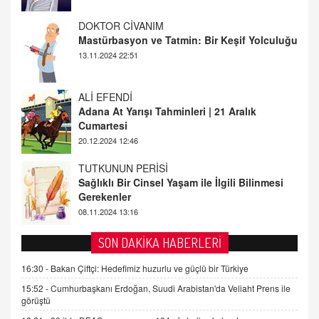
ALİ EFENDİ
Adana At Yarışı Tahminleri | 21 Aralık
Cumartesi
20.12.2024 12:46
TUTKUNUN PERİSİ
Sağlıklı Bir Cinsel Yaşam ile İlgili Bilinmesi
Gerekenler
08.11.2024 13:16
FARUK ÖNALAN
Tezkere Onaylanmasaydı…
2 Kasım 2021 Salı 00:11
AV. DOĞAN CAN DOĞAN
SON DAKİKA HABERLERİ
Kişisel verilerin korunması ve dijital hukukun
gelişimi
16:30 -
Bakan Çiftçi: Hedefimiz huzurlu ve güçlü bir Türkiye
15.09.2025 16:17
15:52 -
Cumhurbaşkanı Erdoğan, Suudi Arabistan'da Veliaht Prens ile
görüştü
SEHER EREK