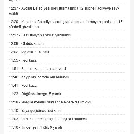
Trump Keşke Adana'yı da Ziyaret Etse...
06.07.2026 13:00
12:37 -
Avcılar Belediyesi soruşturmasında 12 şüpheli adliyeye sevk
edildi
12:29 -
Kuşadası Belediyesi soruşturmasında operasyon genişledi: 15
ADEM AKÖL
şüpheli gözaltında
Esed Destekçilerinin Yüzüne Vurulan Şamar:
12:17 -
Baz istasyonu hırsızı yakalandı
Sednaya
12:09 -
Otobüs kazası
11.12.2024 12:30
12:02 -
Motosiklet kazası
DR. EKREM ASLAN
11:55 -
Feci kaza
Gerçek Ne, Algı Ne? "Beraber Yürüyoruz"
Cümlesinin Peşinden
11:51 -
Sulama kanalında can verdi
19.07.2025 12:45
11:46 -
Kayıp kişi serada ölü bulundu
GÖNÜL MENEKŞE
11:41 -
Feci kaza
Şifacının Yolu
11:23 -
Düğünde kavga: 5 yaralı
04.11.2025 12:56
11:18 -
Nargile kömürü yüklü tır alevlere teslim oldu
11:10 -
Yaya geçidinde feci kaza
AV. RÜMEYSA ÖZKALE
11:03 -
Park halindeki araçta bir kişi ölü bulundu
Kira Uyuşmazlıklarında Dava Açmadan Önce
Arabulucuya Başvuru Şartı
17:16 -
Tır dehşeti: 1 ölü, 9 yaralı
23.09.2023 16:30