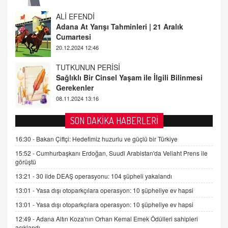
TUTKUNUN PERİSİ
Sağlıklı Bir Cinsel Yaşam ile İlgili Bilinmesi
Gerekenler
08.11.2024 13:16
FARUK ÖNALAN
Tezkere Onaylanmasaydı…
2 Kasım 2021 Salı 00:11
AV. DOĞAN CAN DOĞAN
SON DAKİKA HABERLERİ
Kişisel verilerin korunması ve dijital hukukun
gelişimi
16:30 -
Bakan Çiftçi: Hedefimiz huzurlu ve güçlü bir Türkiye
15.09.2025 16:17
15:52 -
Cumhurbaşkanı Erdoğan, Suudi Arabistan'da Veliaht Prens ile
görüştü
SEHER EREK
13:21 -
30 ilde DEAŞ operasyonu: 104 şüpheli yakalandı
Kış Ayları Geldi, Hangi Önlemler Alınmalı?
13:01 -
Yasa dışı otoparkçılara operasyon: 10 şüpheliye ev hapsi
9.12.2025 10:11
13:01 -
Yasa dışı otoparkçılara operasyon: 10 şüpheliye ev hapsi
12:49 -
Adana Altın Koza'nın Orhan Kemal Emek Ödülleri sahipleri
İNCİ GÜL AKÖL
açıklandı