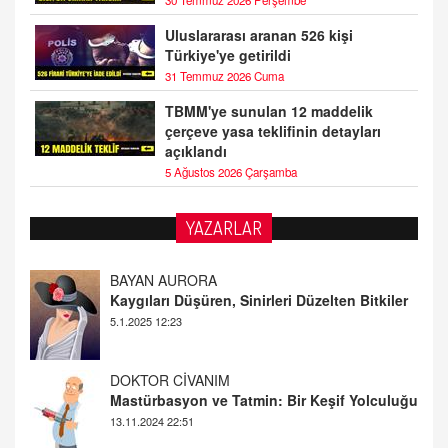
30 Temmuz 2026 Perşembe
Uluslararası aranan 526 kişi
Türkiye'ye getirildi
31 Temmuz 2026 Cuma
TBMM'ye sunulan 12 maddelik
çerçeve yasa teklifinin detayları
açıklandı
5 Ağustos 2026 Çarşamba
YAZARLAR
DOKTOR CİVANIM
Mastürbasyon ve Tatmin: Bir Keşif Yolculuğu
13.11.2024 22:51
ALİ EFENDİ
Adana At Yarışı Tahminleri | 21 Aralık
Cumartesi
20.12.2024 12:46