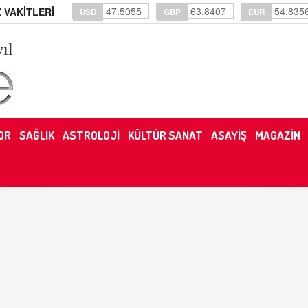
47.5055
63.8407
54.835
 VAKİTLERİ
USD
GBP
EUR
yıl
OR
SAĞLIK
ASTROLOJİ
KÜLTÜR SANAT
ASAYİŞ
MAGAZİN