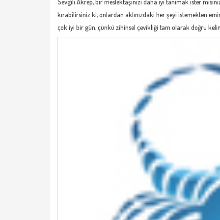
Sevgili Akrep, bir meslektaşınızı daha iyi tanımak ister mis
kırabilirsiniz ki, onlardan aklınızdaki her şeyi istemekten e
çok iyi bir gün, çünkü zihinsel çevikliği tam olarak doğru kel