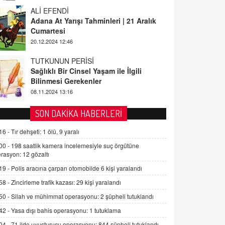
ALİ EFENDİ
Adana At Yarışı Tahminleri | 21 Aralık
Cumartesi
20.12.2024 12:46
TUTKUNUN PERİSİ
Sağlıklı Bir Cinsel Yaşam ile İlgili
Bilinmesi Gerekenler
08.11.2024 13:16
FARUK ÖNALAN
SON DAKİKA HABERLERİ
Tezkere Onaylanmasaydı…
16 -
Tır dehşeti: 1 ölü, 9 yaralı
2 Kasım 2021 Salı 00:11
00 -
198 saatlik kamera incelemesiyle suç örgütüne
rasyon: 12 gözaltı
AV. DOĞAN CAN DOĞAN
19 -
Polis aracına çarpan otomobilde 6 kişi yaralandı
Kişisel verilerin korunması ve dijital
hukukun gelişimi
58 -
Zincirleme trafik kazası: 29 kişi yaralandı
15.09.2025 16:17
50 -
Silah ve mühimmat operasyonu: 2 şüpheli tutuklandı
42 -
Yasa dışı bahis operasyonu: 1 tutuklama
SEHER EREK
Kış Ayları Geldi, Hangi Önlemler
04 -
71 ilde uyuşturucu operasyonu: 844 şüpheli tutuklandı