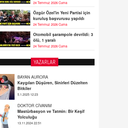
24 Temmuz 2026 Cuma
Özgür Özel'in Yeni Partisi için
kuruluş başvurusu yapıldı
24 Temmuz 2026 Cuma
Otomobil şarampole devrildi: 3
ölü, 1 yaralı
24 Temmuz 2026 Cuma
YAZARLAR
BAYAN AURORA
Kaygıları Düşüren, Sinirleri Düzelten
Bitkiler
5.1.2025 12:23
DOKTOR CİVANIM
Mastürbasyon ve Tatmin: Bir Keşif
Yolculuğu
13.11.2024 22:51