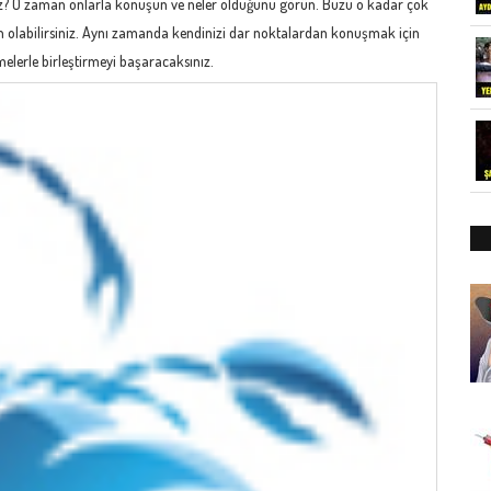
iniz? O zaman onlarla konuşun ve neler olduğunu görün. Buzu o kadar çok
min olabilirsiniz. Aynı zamanda kendinizi dar noktalardan konuşmak için
imelerle birleştirmeyi başaracaksınız.