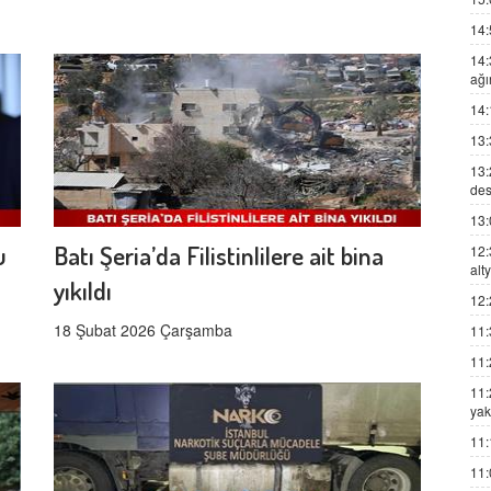
14:
14:
ağı
14:
13:
13:
des
13:
u
Batı Şeria’da Filistinlilere ait bina
12:
alt
yıkıldı
12:
18 Şubat 2026 Çarşamba
11:
11:
11:
yak
11:
11: