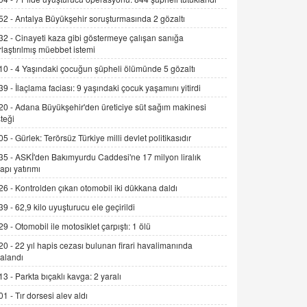
Alınmalı?
52 -
Antalya Büyükşehir soruşturmasında 2 gözaltı
9.12.2025 10:11
32 -
Cinayeti kaza gibi göstermeye çalışan sanığa
rlaştırılmış müebbet istemi
İNCİ GÜL AKÖL
Trump Keşke Adana'yı da Ziyaret Etse...
10 -
4 Yaşındaki çocuğun şüpheli ölümünde 5 gözaltı
06.07.2026 13:00
39 -
İlaçlama faciası: 9 yaşındaki çocuk yaşamını yitirdi
20 -
Adana Büyükşehir'den üreticiye süt sağım makinesi
ADEM AKÖL
teği
Esed Destekçilerinin Yüzüne Vurulan
05 -
Gürlek: Terörsüz Türkiye milli devlet politikasıdır
Şamar: Sednaya
35 -
ASKİ'den Bakımyurdu Caddesi'ne 17 milyon liralık
11.12.2024 12:30
yapı yatırımı
DR. EKREM ASLAN
26 -
Kontrolden çıkan otomobil iki dükkana daldı
Gerçek Ne, Algı Ne? "Beraber
39 -
62,9 kilo uyuşturucu ele geçirildi
Yürüyoruz" Cümlesinin Peşinden
29 -
Otomobil ile motosiklet çarpıştı: 1 ölü
19.07.2025 12:45
20 -
22 yıl hapis cezası bulunan firari havalimanında
GÖNÜL MENEKŞE
alandı
Şifacının Yolu
13 -
Parkta bıçaklı kavga: 2 yaralı
04.11.2025 12:56
01 -
Tır dorsesi alev aldı