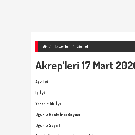
Haberler
Genel
Akrep’leri 17 Mart 202
Aşk: İyi
İş: İyi
Yaratıcılık: İyi
Uğurlu Renk: İnci Beyazı
Uğurlu Sayı: 1