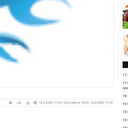
17:
17:
ope
16:
+
16.3.2020 17:44 | Güncelleme Tarihi: 16.3.2020 17:44
-
15:
15:
15:
15: