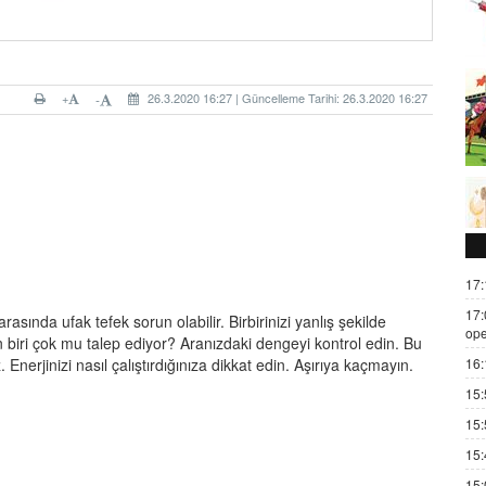
+
26.3.2020 16:27 | Güncelleme Tarihi: 26.3.2020 16:27
-
17:
17:
arasında ufak tefek sorun olabilir. Birbirinizi yanlış şekilde
ope
zden biri çok mu talep ediyor? Aranızdaki dengeyi kontrol edin. Bu
16:
. Enerjinizi nasıl çalıştırdığınıza dikkat edin. Aşırıya kaçmayın.
15:
15:
15:
15: