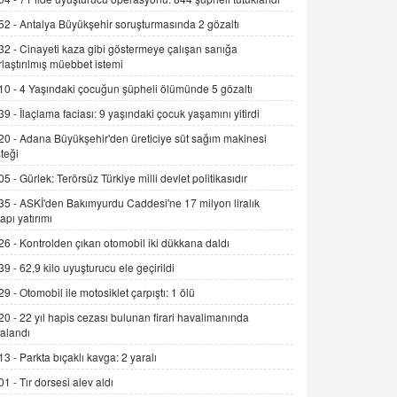
Alınmalı?
52 -
Antalya Büyükşehir soruşturmasında 2 gözaltı
9.12.2025 10:11
32 -
Cinayeti kaza gibi göstermeye çalışan sanığa
rlaştırılmış müebbet istemi
İNCİ GÜL AKÖL
Trump Keşke Adana'yı da Ziyaret Etse...
10 -
4 Yaşındaki çocuğun şüpheli ölümünde 5 gözaltı
06.07.2026 13:00
39 -
İlaçlama faciası: 9 yaşındaki çocuk yaşamını yitirdi
20 -
Adana Büyükşehir'den üreticiye süt sağım makinesi
ADEM AKÖL
teği
Esed Destekçilerinin Yüzüne Vurulan
05 -
Gürlek: Terörsüz Türkiye milli devlet politikasıdır
Şamar: Sednaya
35 -
ASKİ'den Bakımyurdu Caddesi'ne 17 milyon liralık
11.12.2024 12:30
yapı yatırımı
DR. EKREM ASLAN
26 -
Kontrolden çıkan otomobil iki dükkana daldı
Gerçek Ne, Algı Ne? "Beraber
39 -
62,9 kilo uyuşturucu ele geçirildi
Yürüyoruz" Cümlesinin Peşinden
29 -
Otomobil ile motosiklet çarpıştı: 1 ölü
19.07.2025 12:45
20 -
22 yıl hapis cezası bulunan firari havalimanında
GÖNÜL MENEKŞE
alandı
Şifacının Yolu
13 -
Parkta bıçaklı kavga: 2 yaralı
04.11.2025 12:56
01 -
Tır dorsesi alev aldı