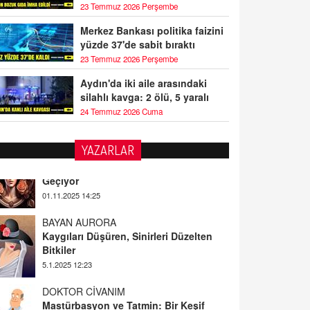
23 Temmuz 2026 Perşembe
Merkez Bankası politika faizini
yüzde 37'de sabit bıraktı
23 Temmuz 2026 Perşembe
Aydın'da iki aile arasındaki
silahlı kavga: 2 ölü, 5 yaralı
24 Temmuz 2026 Cuma
YAZARLAR
BAYAN AURORA
Kaygıları Düşüren, Sinirleri Düzelten
Bitkiler
5.1.2025 12:23
DOKTOR CİVANIM
Mastürbasyon ve Tatmin: Bir Keşif
Yolculuğu
13.11.2024 22:51