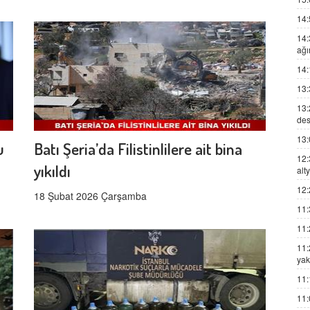
14:
14:
ağı
14:
13:
13:
des
13:
u
Batı Şeria’da Filistinlilere ait bina
12:
yıkıldı
alt
12:
18 Şubat 2026 Çarşamba
11:
11:
11:
yak
11:
11: