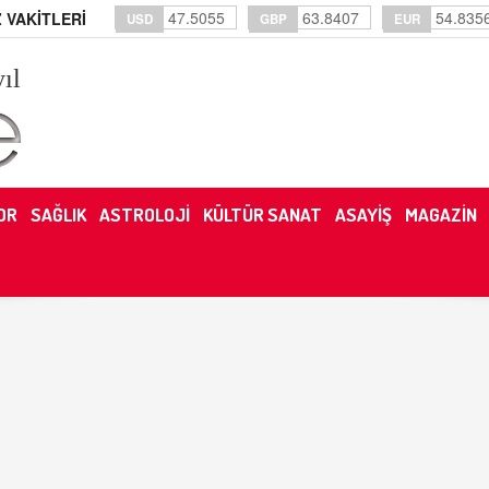
47.5055
63.8407
54.835
 VAKİTLERİ
USD
GBP
EUR
yıl
OR
SAĞLIK
ASTROLOJİ
KÜLTÜR SANAT
ASAYİŞ
MAGAZİN