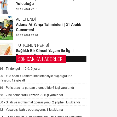
ALİ EFENDİ
Adana At Yarışı Tahminleri | 21 Aralık
Cumartesi
20.12.2024 12:46
TUTKUNUN PERİSİ
Sağlıklı Bir Cinsel Yaşam ile İlgili
Bilinmesi Gerekenler
08.11.2024 13:16
FARUK ÖNALAN
SON DAKİKA HABERLERİ
Tezkere Onaylanmasaydı…
16 -
Tır dehşeti: 1 ölü, 9 yaralı
2 Kasım 2021 Salı 00:11
00 -
198 saatlik kamera incelemesiyle suç örgütüne
rasyon: 12 gözaltı
AV. DOĞAN CAN DOĞAN
19 -
Polis aracına çarpan otomobilde 6 kişi yaralandı
Kişisel verilerin korunması ve dijital
hukukun gelişimi
58 -
Zincirleme trafik kazası: 29 kişi yaralandı
15.09.2025 16:17
50 -
Silah ve mühimmat operasyonu: 2 şüpheli tutuklandı
42 -
Yasa dışı bahis operasyonu: 1 tutuklama
SEHER EREK
Kış Ayları Geldi, Hangi Önlemler
04 -
71 ilde uyuşturucu operasyonu: 844 şüpheli tutuklandı