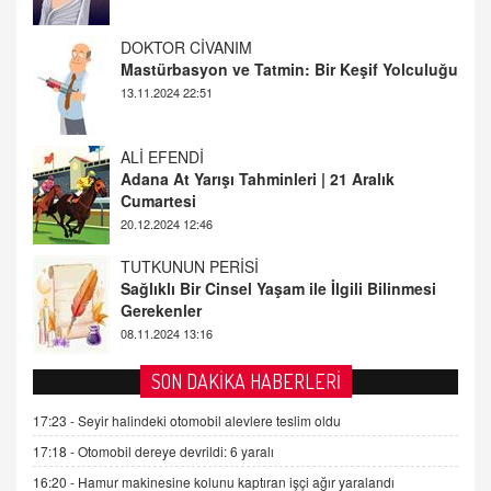
ALİ EFENDİ
Adana At Yarışı Tahminleri | 21 Aralık
Cumartesi
20.12.2024 12:46
TUTKUNUN PERİSİ
Sağlıklı Bir Cinsel Yaşam ile İlgili Bilinmesi
Gerekenler
08.11.2024 13:16
FARUK ÖNALAN
Tezkere Onaylanmasaydı…
2 Kasım 2021 Salı 00:11
AV. DOĞAN CAN DOĞAN
SON DAKİKA HABERLERİ
Kişisel verilerin korunması ve dijital hukukun
gelişimi
17:23 -
Seyir halindeki otomobil alevlere teslim oldu
15.09.2025 16:17
17:18 -
Otomobil dereye devrildi: 6 yaralı
16:20 -
Hamur makinesine kolunu kaptıran işçi ağır yaralandı
SEHER EREK