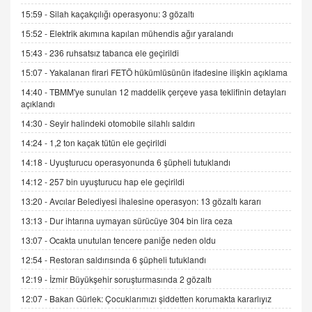
Kış Ayları Geldi, Hangi Önlemler Alınmalı?
15:59 -
Silah kaçakçılığı operasyonu: 3 gözaltı
9.12.2025 10:11
15:52 -
Elektrik akımına kapılan mühendis ağır yaralandı
15:43 -
236 ruhsatsız tabanca ele geçirildi
İNCİ GÜL AKÖL
15:07 -
Yakalanan firari FETÖ hükümlüsünün ifadesine ilişkin açıklama
Trump Keşke Adana'yı da Ziyaret Etse...
14:40 -
TBMM'ye sunulan 12 maddelik çerçeve yasa teklifinin detayları
06.07.2026 13:00
açıklandı
14:30 -
Seyir halindeki otomobile silahlı saldırı
ADEM AKÖL
14:24 -
1,2 ton kaçak tütün ele geçirildi
Esed Destekçilerinin Yüzüne Vurulan Şamar:
14:18 -
Uyuşturucu operasyonunda 6 şüpheli tutuklandı
Sednaya
11.12.2024 12:30
14:12 -
257 bin uyuşturucu hap ele geçirildi
13:20 -
Avcılar Belediyesi ihalesine operasyon: 13 gözaltı kararı
DR. EKREM ASLAN
Gerçek Ne, Algı Ne? "Beraber Yürüyoruz"
13:13 -
Dur ihtarına uymayan sürücüye 304 bin lira ceza
Cümlesinin Peşinden
13:07 -
Ocakta unutulan tencere paniğe neden oldu
19.07.2025 12:45
12:54 -
Restoran saldırısında 6 şüpheli tutuklandı
GÖNÜL MENEKŞE
12:19 -
İzmir Büyükşehir soruşturmasında 2 gözaltı
Şifacının Yolu
12:07 -
Bakan Gürlek: Çocuklarımızı şiddetten korumakta kararlıyız
04.11.2025 12:56