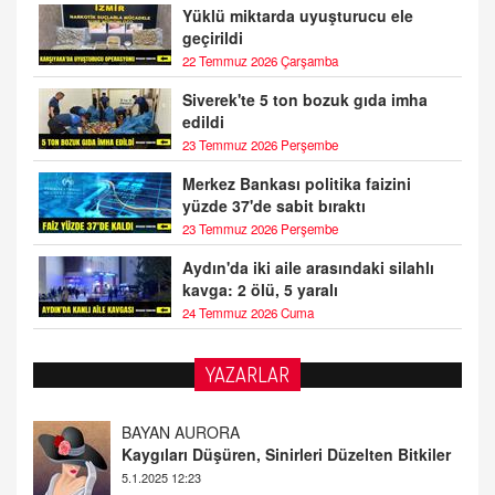
Yüklü miktarda uyuşturucu ele
geçirildi
22 Temmuz 2026 Çarşamba
Siverek'te 5 ton bozuk gıda imha
edildi
23 Temmuz 2026 Perşembe
Merkez Bankası politika faizini
yüzde 37'de sabit bıraktı
23 Temmuz 2026 Perşembe
Aydın'da iki aile arasındaki silahlı
kavga: 2 ölü, 5 yaralı
24 Temmuz 2026 Cuma
YAZARLAR
DOKTOR CİVANIM
Mastürbasyon ve Tatmin: Bir Keşif Yolculuğu
13.11.2024 22:51