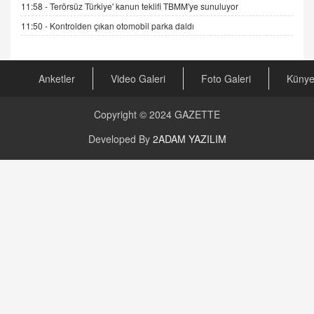
11:58 -
Terörsüz Türkiye' kanun teklifi TBMM'ye sunuluyor
11:50 -
Kontrolden çıkan otomobil parka daldı
AV. RÜMEYSA ÖZKALE
Kira Uyuşmazlıklarında Dava Açmadan Önce
Arabulucuya Başvuru Şartı
23.09.2023 16:30
Anketler
Video Galeri
Foto Galeri
Küny
CAN UĞURATEŞ
Copyright © 2024
GAZETTE
Değişen yapısıyla Suriye
16.12.2024 14:16
Developed By
2ADAM YAZILIM
GÜNLÜK BURÇ YORUMU
Günlük Burç Yorumu | 22 Kasım 2024: Koç,
Boğa, İkizler ve Daha Fazlası!
20.11.2024 17:44
PEARL SİRİUS
Mars 4 Kasım’da Aslan Burcuna Geçiyor
01.11.2025 14:25
BAYAN AURORA