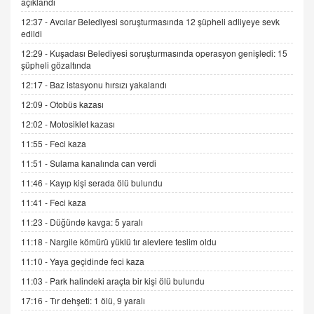
açıklandı
Trump Keşke Adana'yı da Ziyaret Etse...
06.07.2026 13:00
12:37 -
Avcılar Belediyesi soruşturmasında 12 şüpheli adliyeye sevk
edildi
12:29 -
Kuşadası Belediyesi soruşturmasında operasyon genişledi: 15
ADEM AKÖL
şüpheli gözaltında
Esed Destekçilerinin Yüzüne Vurulan Şamar:
12:17 -
Baz istasyonu hırsızı yakalandı
Sednaya
12:09 -
Otobüs kazası
11.12.2024 12:30
12:02 -
Motosiklet kazası
DR. EKREM ASLAN
11:55 -
Feci kaza
Gerçek Ne, Algı Ne? "Beraber Yürüyoruz"
Cümlesinin Peşinden
11:51 -
Sulama kanalında can verdi
19.07.2025 12:45
11:46 -
Kayıp kişi serada ölü bulundu
GÖNÜL MENEKŞE
11:41 -
Feci kaza
Şifacının Yolu
11:23 -
Düğünde kavga: 5 yaralı
04.11.2025 12:56
11:18 -
Nargile kömürü yüklü tır alevlere teslim oldu
11:10 -
Yaya geçidinde feci kaza
AV. RÜMEYSA ÖZKALE
11:03 -
Park halindeki araçta bir kişi ölü bulundu
Kira Uyuşmazlıklarında Dava Açmadan Önce
Arabulucuya Başvuru Şartı
17:16 -
Tır dehşeti: 1 ölü, 9 yaralı