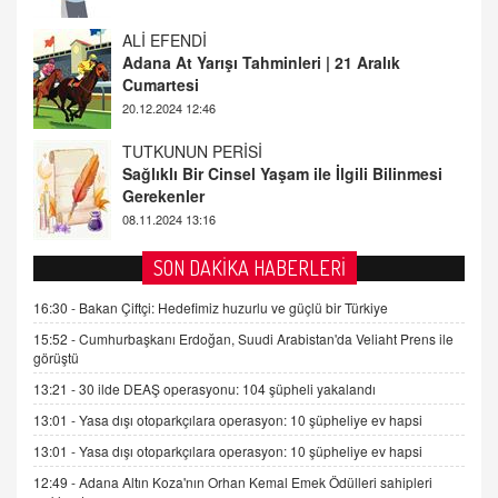
TUTKUNUN PERİSİ
Sağlıklı Bir Cinsel Yaşam ile İlgili Bilinmesi
Gerekenler
08.11.2024 13:16
FARUK ÖNALAN
Tezkere Onaylanmasaydı…
2 Kasım 2021 Salı 00:11
AV. DOĞAN CAN DOĞAN
SON DAKİKA HABERLERİ
Kişisel verilerin korunması ve dijital hukukun
gelişimi
16:30 -
Bakan Çiftçi: Hedefimiz huzurlu ve güçlü bir Türkiye
15.09.2025 16:17
15:52 -
Cumhurbaşkanı Erdoğan, Suudi Arabistan'da Veliaht Prens ile
görüştü
SEHER EREK
13:21 -
30 ilde DEAŞ operasyonu: 104 şüpheli yakalandı
Kış Ayları Geldi, Hangi Önlemler Alınmalı?
13:01 -
Yasa dışı otoparkçılara operasyon: 10 şüpheliye ev hapsi
9.12.2025 10:11
13:01 -
Yasa dışı otoparkçılara operasyon: 10 şüpheliye ev hapsi
12:49 -
Adana Altın Koza'nın Orhan Kemal Emek Ödülleri sahipleri
İNCİ GÜL AKÖL