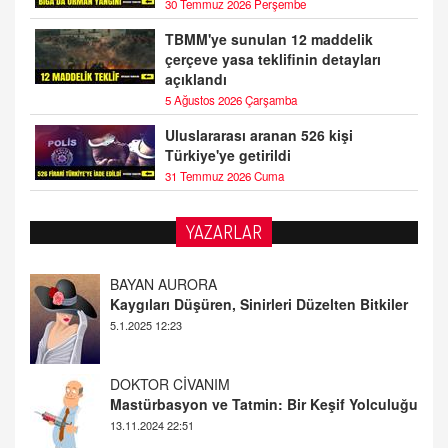
30 Temmuz 2026 Perşembe
TBMM'ye sunulan 12 maddelik
çerçeve yasa teklifinin detayları
açıklandı
5 Ağustos 2026 Çarşamba
Uluslararası aranan 526 kişi
Türkiye'ye getirildi
31 Temmuz 2026 Cuma
YAZARLAR
DOKTOR CİVANIM
Mastürbasyon ve Tatmin: Bir Keşif Yolculuğu
13.11.2024 22:51
ALİ EFENDİ
Adana At Yarışı Tahminleri | 21 Aralık
Cumartesi
20.12.2024 12:46