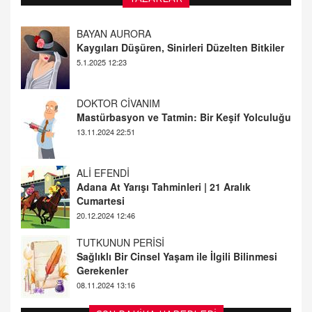
DOKTOR CİVANIM
Mastürbasyon ve Tatmin: Bir Keşif Yolculuğu
13.11.2024 22:51
ALİ EFENDİ
Adana At Yarışı Tahminleri | 21 Aralık
Cumartesi
20.12.2024 12:46
TUTKUNUN PERİSİ
Sağlıklı Bir Cinsel Yaşam ile İlgili Bilinmesi
Gerekenler
08.11.2024 13:16
FARUK ÖNALAN
Tezkere Onaylanmasaydı…
2 Kasım 2021 Salı 00:11
AV. DOĞAN CAN DOĞAN