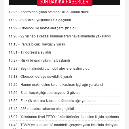
SON DAKİKA HABERLERİ
Kişisel verilerin korunması ve dijital hukukun
gelişimi
12:26 -
Kontrolden çıkan otomobil iki dükkana daldı
15.09.2025 16:17
11:39 -
62,9 kilo uyuşturucu ele geçirildi
11:29 -
Otomobil ile motosiklet çarpıştı: 1 ölü
SEHER EREK
Kış Ayları Geldi, Hangi Önlemler Alınmalı?
11:20 -
22 yıl hapis cezası bulunan firari havalimanında yakalandı
9.12.2025 10:11
11:13 -
Parkta bıçaklı kavga: 2 yaralı
11:01 -
Tır dorsesi alev aldı
İNCİ GÜL AKÖL
10:37 -
Riskli binanın yıkımına başlandı
Trump Keşke Adana'yı da Ziyaret Etse...
17:23 -
Seyir halindeki otomobil alevlere teslim oldu
06.07.2026 13:00
17:18 -
Otomobil dereye devrildi: 6 yaralı
16:20 -
Hamur makinesine kolunu kaptıran işçi ağır yaralandı
ADEM AKÖL
Esed Destekçilerinin Yüzüne Vurulan Şamar:
15:59 -
Silah kaçakçılığı operasyonu: 3 gözaltı
Sednaya
15:52 -
Elektrik akımına kapılan mühendis ağır yaralandı
11.12.2024 12:30
15:43 -
236 ruhsatsız tabanca ele geçirildi
DR. EKREM ASLAN
15:07 -
Yakalanan firari FETÖ hükümlüsünün ifadesine ilişkin açıklama
Gerçek Ne, Algı Ne? "Beraber Yürüyoruz"
14:40 -
TBMM'ye sunulan 12 maddelik çerçeve yasa teklifinin detayları
Cümlesinin Peşinden