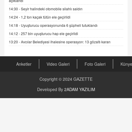
açıklandı
19.07.2025 12:45
14:30 -
Seyir halindeki otomobile silahlı saldırı
GÖNÜL MENEKŞE
14:24 -
1,2 ton kaçak tütün ele geçirildi
Şifacının Yolu
14:18 -
Uyuşturucu operasyonunda 6 şüpheli tutuklandı
04.11.2025 12:56
14:12 -
257 bin uyuşturucu hap ele geçirildi
13:20 -
Avcılar Belediyesi ihalesine operasyon: 13 gözaltı kararı
AV. RÜMEYSA ÖZKALE
Kira Uyuşmazlıklarında Dava Açmadan Önce
Arabulucuya Başvuru Şartı
23.09.2023 16:30
Anketler
Video Galeri
Foto Galeri
Küny
CAN UĞURATEŞ
Copyright © 2024
GAZETTE
Değişen yapısıyla Suriye
16.12.2024 14:16
Developed By
2ADAM YAZILIM
GÜNLÜK BURÇ YORUMU
Günlük Burç Yorumu | 22 Kasım 2024: Koç,
Boğa, İkizler ve Daha Fazlası!
20.11.2024 17:44