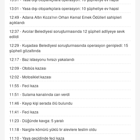
13:01 -
Yasa dışı otoparkçılara operasyon: 10 şüpheliye ev hapsi
12:49 -
Adana Altın Koza'nın Orhan Kemal Emek Ödülleri sahipleri
İNCİ GÜL AKÖL
açıklandı
Trump Keşke Adana'yı da Ziyaret Etse...
06.07.2026 13:00
12:37 -
Avcılar Belediyesi soruşturmasında 12 şüpheli adliyeye sevk
edildi
12:29 -
Kuşadası Belediyesi soruşturmasında operasyon genişledi: 15
ADEM AKÖL
şüpheli gözaltında
Esed Destekçilerinin Yüzüne Vurulan Şamar:
12:17 -
Baz istasyonu hırsızı yakalandı
Sednaya
12:09 -
Otobüs kazası
11.12.2024 12:30
12:02 -
Motosiklet kazası
DR. EKREM ASLAN
11:55 -
Feci kaza
Gerçek Ne, Algı Ne? "Beraber Yürüyoruz"
Cümlesinin Peşinden
11:51 -
Sulama kanalında can verdi
19.07.2025 12:45
11:46 -
Kayıp kişi serada ölü bulundu
GÖNÜL MENEKŞE
11:41 -
Feci kaza
Şifacının Yolu
11:23 -
Düğünde kavga: 5 yaralı
04.11.2025 12:56
11:18 -
Nargile kömürü yüklü tır alevlere teslim oldu
11:10 -
Yaya geçidinde feci kaza