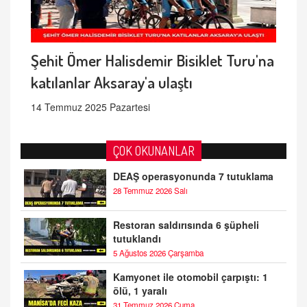
Şehit Ömer Halisdemir Bisiklet Turu'na
katılanlar Aksaray'a ulaştı
14 Temmuz 2025 Pazartesi
ÇOK OKUNANLAR
DEAŞ operasyonunda 7 tutuklama
28 Temmuz 2026 Salı
Restoran saldırısında 6 şüpheli
tutuklandı
5 Ağustos 2026 Çarşamba
Kamyonet ile otomobil çarpıştı: 1
ölü, 1 yaralı
31 Temmuz 2026 Cuma