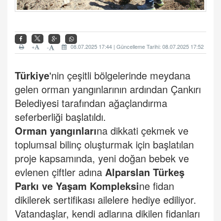
+
08.07.2025 17:44 | Güncelleme Tarihi: 08.07.2025 17:52
-
Türkiye
'nin çeşitli bölgelerinde meydana
gelen orman yangınlarının ardından Çankırı
Belediyesi tarafından ağaçlandırma
seferberliği başlatıldı.
Orman yangınları
na dikkati çekmek ve
toplumsal bilinç oluşturmak için başlatılan
proje kapsamında, yeni doğan bebek ve
evlenen çiftler adına
Alparslan Türkeş
Parkı ve Yaşam Kompleksi
ne fidan
dikilerek sertifikası ailelere hediye ediliyor.
Vatandaşlar, kendi adlarına dikilen fidanları