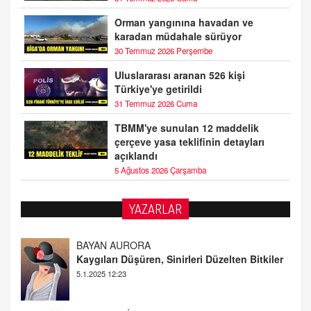
Orman yangınına havadan ve
karadan müdahale sürüyor
30 Temmuz 2026 Perşembe
Uluslararası aranan 526 kişi
Türkiye'ye getirildi
31 Temmuz 2026 Cuma
TBMM'ye sunulan 12 maddelik
çerçeve yasa teklifinin detayları
açıklandı
5 Ağustos 2026 Çarşamba
YAZARLAR
DOKTOR CİVANIM
Mastürbasyon ve Tatmin: Bir Keşif Yolculuğu
13.11.2024 22:51