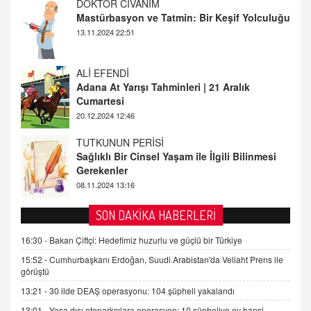
ALİ EFENDİ
Adana At Yarışı Tahminleri | 21 Aralık
Cumartesi
20.12.2024 12:46
TUTKUNUN PERİSİ
Sağlıklı Bir Cinsel Yaşam ile İlgili Bilinmesi
Gerekenler
08.11.2024 13:16
FARUK ÖNALAN
Tezkere Onaylanmasaydı…
2 Kasım 2021 Salı 00:11
AV. DOĞAN CAN DOĞAN
SON DAKİKA HABERLERİ
Kişisel verilerin korunması ve dijital hukukun
gelişimi
16:30 -
Bakan Çiftçi: Hedefimiz huzurlu ve güçlü bir Türkiye
15.09.2025 16:17
15:52 -
Cumhurbaşkanı Erdoğan, Suudi Arabistan'da Veliaht Prens ile
görüştü
SEHER EREK
13:21 -
30 ilde DEAŞ operasyonu: 104 şüpheli yakalandı
Kış Ayları Geldi, Hangi Önlemler Alınmalı?
13:01 -
Yasa dışı otoparkçılara operasyon: 10 şüpheliye ev hapsi
9.12.2025 10:11