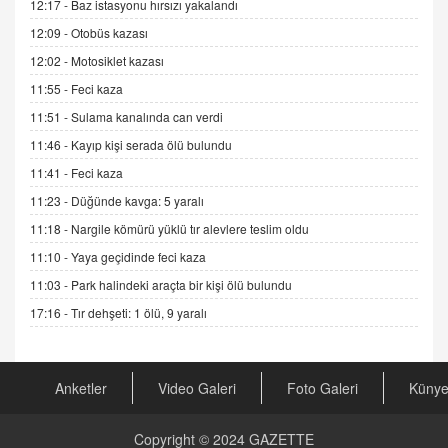
12:17 -
Baz istasyonu hırsızı yakalandı
Sednaya
12:09 -
Otobüs kazası
11.12.2024 12:30
12:02 -
Motosiklet kazası
DR. EKREM ASLAN
11:55 -
Feci kaza
Gerçek Ne, Algı Ne? "Beraber Yürüyoruz"
Cümlesinin Peşinden
11:51 -
Sulama kanalında can verdi
19.07.2025 12:45
11:46 -
Kayıp kişi serada ölü bulundu
GÖNÜL MENEKŞE
11:41 -
Feci kaza
Şifacının Yolu
11:23 -
Düğünde kavga: 5 yaralı
04.11.2025 12:56
11:18 -
Nargile kömürü yüklü tır alevlere teslim oldu
11:10 -
Yaya geçidinde feci kaza
AV. RÜMEYSA ÖZKALE
11:03 -
Park halindeki araçta bir kişi ölü bulundu
Kira Uyuşmazlıklarında Dava Açmadan Önce
Arabulucuya Başvuru Şartı
17:16 -
Tır dehşeti: 1 ölü, 9 yaralı
23.09.2023 16:30
CAN UĞURATEŞ
Anketler
Video Galeri
Foto Galeri
Küny
Değişen yapısıyla Suriye
16.12.2024 14:16
Copyright © 2024
GAZETTE