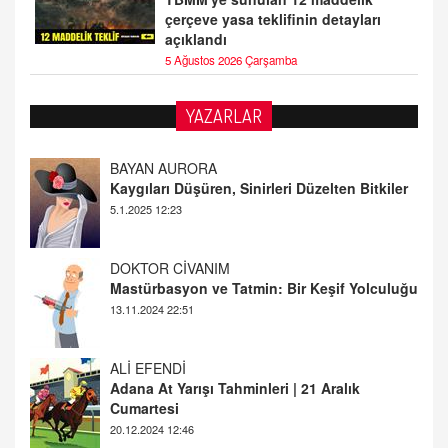
çerçeve yasa teklifinin detayları
açıklandı
5 Ağustos 2026 Çarşamba
YAZARLAR
DOKTOR CİVANIM
Mastürbasyon ve Tatmin: Bir Keşif Yolculuğu
13.11.2024 22:51
ALİ EFENDİ
Adana At Yarışı Tahminleri | 21 Aralık
Cumartesi
20.12.2024 12:46
TUTKUNUN PERİSİ
Sağlıklı Bir Cinsel Yaşam ile İlgili Bilinmesi
Gerekenler
08.11.2024 13:16