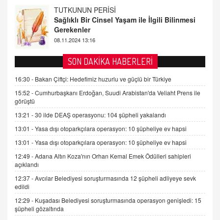
FARUK ÖNALAN
Tezkere Onaylanmasaydı…
2 Kasım 2021 Salı 00:11
AV. DOĞAN CAN DOĞAN
SON DAKİKA HABERLERİ
Kişisel verilerin korunması ve dijital hukukun
gelişimi
16:30 -
Bakan Çiftçi: Hedefimiz huzurlu ve güçlü bir Türkiye
15.09.2025 16:17
15:52 -
Cumhurbaşkanı Erdoğan, Suudi Arabistan'da Veliaht Prens ile
görüştü
SEHER EREK
13:21 -
30 ilde DEAŞ operasyonu: 104 şüpheli yakalandı
Kış Ayları Geldi, Hangi Önlemler Alınmalı?
13:01 -
Yasa dışı otoparkçılara operasyon: 10 şüpheliye ev hapsi
9.12.2025 10:11
13:01 -
Yasa dışı otoparkçılara operasyon: 10 şüpheliye ev hapsi
12:49 -
Adana Altın Koza'nın Orhan Kemal Emek Ödülleri sahipleri
İNCİ GÜL AKÖL
açıklandı
Trump Keşke Adana'yı da Ziyaret Etse...
06.07.2026 13:00
12:37 -
Avcılar Belediyesi soruşturmasında 12 şüpheli adliyeye sevk
edildi
12:29 -
Kuşadası Belediyesi soruşturmasında operasyon genişledi: 15
ADEM AKÖL
şüpheli gözaltında
Esed Destekçilerinin Yüzüne Vurulan Şamar: