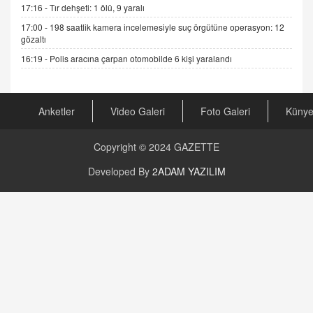
17:16 -
Tır dehşeti: 1 ölü, 9 yaralı
17:00 -
198 saatlik kamera incelemesiyle suç örgütüne operasyon: 12
AV. RÜMEYSA ÖZKALE
gözaltı
Kira Uyuşmazlıklarında Dava Açmadan Önce
Arabulucuya Başvuru Şartı
16:19 -
Polis aracına çarpan otomobilde 6 kişi yaralandı
23.09.2023 16:30
CAN UĞURATEŞ
Anketler
Video Galeri
Foto Galeri
Küny
Değişen yapısıyla Suriye
16.12.2024 14:16
Copyright © 2024
GAZETTE
GÜNLÜK BURÇ YORUMU
Developed By
2ADAM YAZILIM
Günlük Burç Yorumu | 22 Kasım 2024: Koç,
Boğa, İkizler ve Daha Fazlası!
20.11.2024 17:44
PEARL SİRİUS
Mars 4 Kasım’da Aslan Burcuna Geçiyor
01.11.2025 14:25
BAYAN AURORA