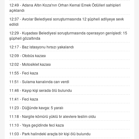
Kış Ayları Geldi, Hangi Önlemler Alınmalı?
12:49 -
Adana Altın Koza'nın Orhan Kemal Emek Ödülleri sahipleri
açıklandı
9.12.2025 10:11
12:37 -
Avcılar Belediyesi soruşturmasında 12 şüpheli adliyeye sevk
edildi
İNCİ GÜL AKÖL
12:29 -
Kuşadası Belediyesi soruşturmasında operasyon genişledi: 15
Trump Keşke Adana'yı da Ziyaret Etse...
şüpheli gözaltında
06.07.2026 13:00
12:17 -
Baz istasyonu hırsızı yakalandı
12:09 -
Otobüs kazası
ADEM AKÖL
12:02 -
Motosiklet kazası
Esed Destekçilerinin Yüzüne Vurulan Şamar:
Sednaya
11:55 -
Feci kaza
11.12.2024 12:30
11:51 -
Sulama kanalında can verdi
DR. EKREM ASLAN
11:46 -
Kayıp kişi serada ölü bulundu
Gerçek Ne, Algı Ne? "Beraber Yürüyoruz"
11:41 -
Feci kaza
Cümlesinin Peşinden
11:23 -
Düğünde kavga: 5 yaralı
19.07.2025 12:45
11:18 -
Nargile kömürü yüklü tır alevlere teslim oldu
GÖNÜL MENEKŞE
11:10 -
Yaya geçidinde feci kaza
Şifacının Yolu
11:03 -
Park halindeki araçta bir kişi ölü bulundu
04.11.2025 12:56