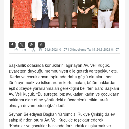
+
24.6.2021 01:57 | Güncelleme Tarihi: 24.6.2021 01:57
-
Başkanlık odasında konuklarını ağırlayan Av. Veli Küçük,
ziyaretten duyduğu memnuniyeti dile getirdi ve teşekkür etti.
Kadın ve çocuklarının toplumda daha güçlü olmaları, her
türlü ayrımcılık ve istismardan kurtulmaları, bütün haklardan
eşit düzeyde yararlanmaları gerektiğini belirten Baro Başkanı
Av. Veli Küçük, “Bu süreçte, biz avukatlar, kadın ve çocukların
haklarını elde etme yönündeki mücadelenin etkin tarafı
olmaya devam edeceğiz.” dedi.
Seyhan Belediyesi Başkan Yardımcısı Rukiye Çinkılıç da ev
sahipliğinden ötürü Av. Veli Küçük’e teşekkür ederek,
“Kadınlar ve çocuklar hakkında farkındalık oluşturmak ve