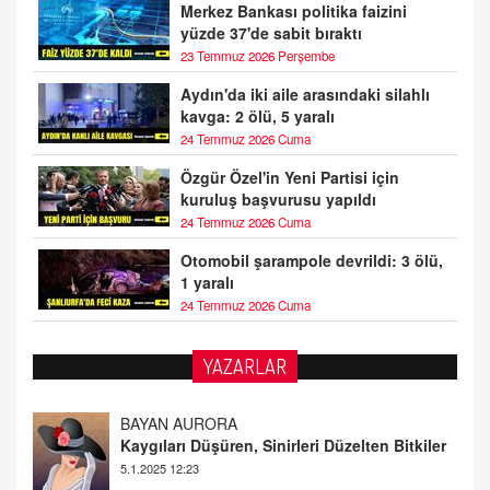
Merkez Bankası politika faizini
yüzde 37'de sabit bıraktı
23 Temmuz 2026 Perşembe
Aydın'da iki aile arasındaki silahlı
kavga: 2 ölü, 5 yaralı
24 Temmuz 2026 Cuma
Özgür Özel'in Yeni Partisi için
kuruluş başvurusu yapıldı
24 Temmuz 2026 Cuma
Otomobil şarampole devrildi: 3 ölü,
1 yaralı
24 Temmuz 2026 Cuma
YAZARLAR
DOKTOR CİVANIM
Mastürbasyon ve Tatmin: Bir Keşif Yolculuğu
13.11.2024 22:51