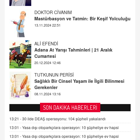
ALİ EFENDİ
Adana At Yarışı Tahminleri | 21 Aralık
Cumartesi
20.12.2024 12:46
TUTKUNUN PERİSİ
Sağlıklı Bir Cinsel Yaşam ile İlgili Bilinmesi
Gerekenler
08.11.2024 13:16
FARUK ÖNALAN
Tezkere Onaylanmasaydı…
2 Kasım 2021 Salı 00:11
AV. DOĞAN CAN DOĞAN
SON DAKİKA HABERLERİ
Kişisel verilerin korunması ve dijital hukukun
gelişimi
13:21 -
30 ilde DEAŞ operasyonu: 104 şüpheli yakalandı
15.09.2025 16:17
13:01 -
Yasa dışı otoparkçılara operasyon: 10 şüpheliye ev hapsi
13:01 -
Yasa dışı otoparkçılara operasyon: 10 şüpheliye ev hapsi
SEHER EREK