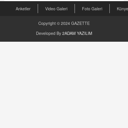
Anketler
Video Galeri
Foto Galeri
Küny
CAN UĞURATEŞ
Değişen yapısıyla Suriye
16.12.2024 14:16
Copyright © 2024
GAZETTE
Developed By
2ADAM YAZILIM
GÜNLÜK BURÇ YORUMU
Günlük Burç Yorumu | 22 Kasım 2024: Koç,
Boğa, İkizler ve Daha Fazlası!
20.11.2024 17:44
PEARL SİRİUS
Mars 4 Kasım’da Aslan Burcuna Geçiyor
01.11.2025 14:25
BAYAN AURORA
Kaygıları Düşüren, Sinirleri Düzelten Bitkiler
5.1.2025 12:23