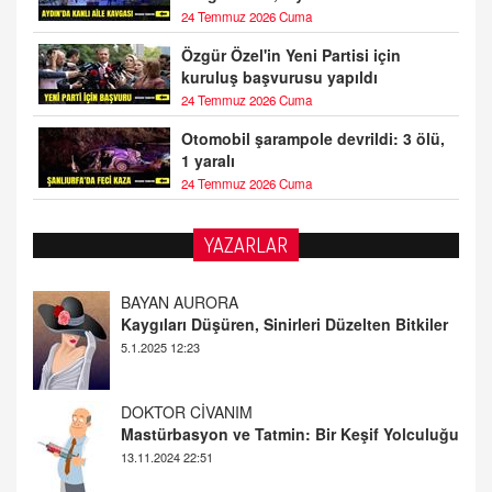
24 Temmuz 2026 Cuma
Özgür Özel'in Yeni Partisi için
kuruluş başvurusu yapıldı
24 Temmuz 2026 Cuma
Otomobil şarampole devrildi: 3 ölü,
1 yaralı
24 Temmuz 2026 Cuma
YAZARLAR
DOKTOR CİVANIM
Mastürbasyon ve Tatmin: Bir Keşif Yolculuğu
13.11.2024 22:51
ALİ EFENDİ
Adana At Yarışı Tahminleri | 21 Aralık
Cumartesi
20.12.2024 12:46