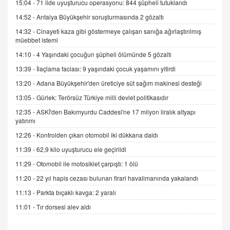
15:04 -
71 ilde uyuşturucu operasyonu: 844 şüpheli tutuklandı
06.07.2026 13:00
14:52 -
Antalya Büyükşehir soruşturmasında 2 gözaltı
14:32 -
Cinayeti kaza gibi göstermeye çalışan sanığa ağırlaştırılmış
müebbet istemi
ADEM AKÖL
Esed Destekçilerinin Yüzüne Vurulan Şamar:
14:10 -
4 Yaşındaki çocuğun şüpheli ölümünde 5 gözaltı
Sednaya
13:39 -
İlaçlama faciası: 9 yaşındaki çocuk yaşamını yitirdi
11.12.2024 12:30
13:20 -
Adana Büyükşehir'den üreticiye süt sağım makinesi desteği
DR. EKREM ASLAN
13:05 -
Gürlek: Terörsüz Türkiye milli devlet politikasıdır
Gerçek Ne, Algı Ne? "Beraber Yürüyoruz"
12:35 -
ASKİ'den Bakımyurdu Caddesi'ne 17 milyon liralık altyapı
Cümlesinin Peşinden
yatırımı
19.07.2025 12:45
12:26 -
Kontrolden çıkan otomobil iki dükkana daldı
GÖNÜL MENEKŞE
11:39 -
62,9 kilo uyuşturucu ele geçirildi
Şifacının Yolu
11:29 -
Otomobil ile motosiklet çarpıştı: 1 ölü
04.11.2025 12:56
11:20 -
22 yıl hapis cezası bulunan firari havalimanında yakalandı
11:13 -
Parkta bıçaklı kavga: 2 yaralı
AV. RÜMEYSA ÖZKALE
Kira Uyuşmazlıklarında Dava Açmadan Önce
11:01 -
Tır dorsesi alev aldı
Arabulucuya Başvuru Şartı
23.09.2023 16:30