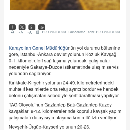
+
11.11.2023 09:33 | Güncelleme Tarihi: 11.11.2023 09:33
-
Karayolları Genel Müdürlüğü
nün yol durumu bültenine
göre, İstanbul-Ankara devlet yolunun Kozluk Kavşağı
0-1. kilometreleri sağ taşıma yolundaki çalışmalar
nedeniyle Sakarya-Düzce istikametinde ulaşım servis
yolundan sağlanıyor.
Kırıkkale-Kırşehir yolunun 24-49. kilometrelerindeki
muhtelif kesimlerde orta refüj ayırıcı bordür ve hendek
betonu çalışmaları sebebiyle şerit daraltması yapılıyor.
TAG Otoyolu'nun Gaziantep Batı-Gaziantep Kuzey
kavşakları 8-12. kilometrelerinde köprülü kavşak yapım
çalışmaları dolayısıyla ulaşıma kontrollü izin veriliyor.
Nevşehir-Ürgüp-Kayseri yolunun 20-26.