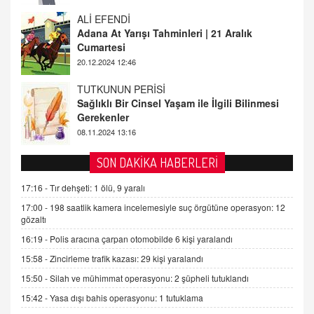
TUTKUNUN PERİSİ
Sağlıklı Bir Cinsel Yaşam ile İlgili Bilinmesi
Gerekenler
08.11.2024 13:16
FARUK ÖNALAN
Tezkere Onaylanmasaydı…
2 Kasım 2021 Salı 00:11
AV. DOĞAN CAN DOĞAN
SON DAKİKA HABERLERİ
Kişisel verilerin korunması ve dijital hukukun
gelişimi
17:16 -
Tır dehşeti: 1 ölü, 9 yaralı
15.09.2025 16:17
17:00 -
198 saatlik kamera incelemesiyle suç örgütüne operasyon: 12
gözaltı
SEHER EREK
16:19 -
Polis aracına çarpan otomobilde 6 kişi yaralandı
Kış Ayları Geldi, Hangi Önlemler Alınmalı?
15:58 -
Zincirleme trafik kazası: 29 kişi yaralandı
9.12.2025 10:11
15:50 -
Silah ve mühimmat operasyonu: 2 şüpheli tutuklandı
15:42 -
Yasa dışı bahis operasyonu: 1 tutuklama
İNCİ GÜL AKÖL
Trump Keşke Adana'yı da Ziyaret Etse...