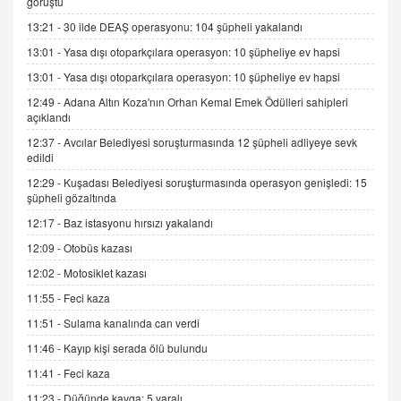
görüştü
15.09.2025 16:17
13:21 -
30 ilde DEAŞ operasyonu: 104 şüpheli yakalandı
SEHER EREK
13:01 -
Yasa dışı otoparkçılara operasyon: 10 şüpheliye ev hapsi
Kış Ayları Geldi, Hangi Önlemler Alınmalı?
13:01 -
Yasa dışı otoparkçılara operasyon: 10 şüpheliye ev hapsi
9.12.2025 10:11
12:49 -
Adana Altın Koza'nın Orhan Kemal Emek Ödülleri sahipleri
açıklandı
İNCİ GÜL AKÖL
12:37 -
Avcılar Belediyesi soruşturmasında 12 şüpheli adliyeye sevk
Trump Keşke Adana'yı da Ziyaret Etse...
edildi
06.07.2026 13:00
12:29 -
Kuşadası Belediyesi soruşturmasında operasyon genişledi: 15
şüpheli gözaltında
12:17 -
Baz istasyonu hırsızı yakalandı
ADEM AKÖL
Esed Destekçilerinin Yüzüne Vurulan Şamar:
12:09 -
Otobüs kazası
Sednaya
12:02 -
Motosiklet kazası
11.12.2024 12:30
11:55 -
Feci kaza
DR. EKREM ASLAN
11:51 -
Sulama kanalında can verdi
Gerçek Ne, Algı Ne? "Beraber Yürüyoruz"
11:46 -
Kayıp kişi serada ölü bulundu
Cümlesinin Peşinden
19.07.2025 12:45
11:41 -
Feci kaza
11:23 -
Düğünde kavga: 5 yaralı