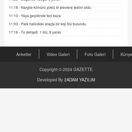
GÖNÜL MENEKŞE
Şifacının Yolu
11:18 -
Nargile kömürü yüklü tır alevlere teslim oldu
04.11.2025 12:56
11:10 -
Yaya geçidinde feci kaza
11:03 -
Park halindeki araçta bir kişi ölü bulundu
AV. RÜMEYSA ÖZKALE
17:16 -
Tır dehşeti: 1 ölü, 9 yaralı
Kira Uyuşmazlıklarında Dava Açmadan Önce
Arabulucuya Başvuru Şartı
23.09.2023 16:30
Anketler
Video Galeri
Foto Galeri
Küny
CAN UĞURATEŞ
Değişen yapısıyla Suriye
Copyright © 2024
GAZETTE
16.12.2024 14:16
Developed By
2ADAM YAZILIM
GÜNLÜK BURÇ YORUMU
Günlük Burç Yorumu | 22 Kasım 2024: Koç,
Boğa, İkizler ve Daha Fazlası!
20.11.2024 17:44
PEARL SİRİUS
Mars 4 Kasım’da Aslan Burcuna Geçiyor
01.11.2025 14:25