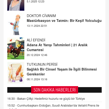
DOKTOR CİVANIM
Mastürbasyon ve Tatmin: Bir Keşif Yolculuğu
13.11.2024 22:51
ALİ EFENDİ
Adana At Yarışı Tahminleri | 21 Aralık
Cumartesi
20.12.2024 12:46
TUTKUNUN PERİSİ
Sağlıklı Bir Cinsel Yaşam ile İlgili Bilinmesi
Gerekenler
08.11.2024 13:16
FARUK ÖNALAN
Tezkere Onaylanmasaydı…
2 Kasım 2021 Salı 00:11
SON DAKİKA HABERLERİ
AV. DOĞAN CAN DOĞAN
16:30 -
Bakan Çiftçi: Hedefimiz huzurlu ve güçlü bir Türkiye
Kişisel verilerin korunması ve dijital hukukun
15:52 -
Cumhurbaşkanı Erdoğan, Suudi Arabistan'da Veliaht Prens ile
gelişimi