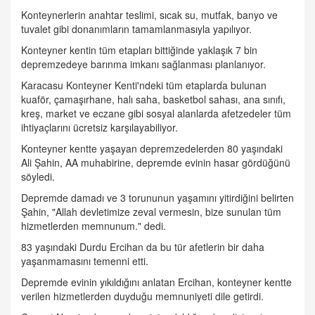
Konteynerlerin anahtar teslimi, sıcak su, mutfak, banyo ve
tuvalet gibi donanımların tamamlanmasıyla yapılıyor.
Konteyner kentin tüm etapları bittiğinde yaklaşık 7 bin
depremzedeye barınma imkanı sağlanması planlanıyor.
Karacasu Konteyner Kenti'ndeki tüm etaplarda bulunan
kuaför, çamaşırhane, halı saha, basketbol sahası, ana sınıfı,
kreş, market ve eczane gibi sosyal alanlarda afetzedeler tüm
ihtiyaçlarını ücretsiz karşılayabiliyor.
Konteyner kentte yaşayan depremzedelerden 80 yaşındaki
Ali Şahin, AA muhabirine, depremde evinin hasar gördüğünü
söyledi.
Depremde damadı ve 3 torununun yaşamını yitirdiğini belirten
Şahin, "Allah devletimize zeval vermesin, bize sunulan tüm
hizmetlerden memnunum." dedi.
83 yaşındaki Durdu Ercihan da bu tür afetlerin bir daha
yaşanmamasını temenni etti.
Depremde evinin yıkıldığını anlatan Ercihan, konteyner kentte
verilen hizmetlerden duyduğu memnuniyeti dile getirdi.