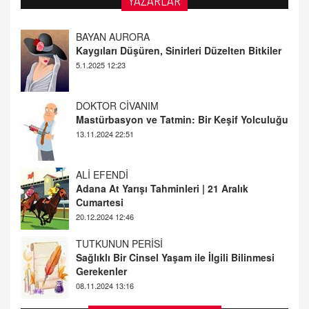
YAZARLAR
DOKTOR CİVANIM
Mastürbasyon ve Tatmin: Bir Keşif Yolculuğu
13.11.2024 22:51
ALİ EFENDİ
Adana At Yarışı Tahminleri | 21 Aralık
Cumartesi
20.12.2024 12:46
TUTKUNUN PERİSİ
Sağlıklı Bir Cinsel Yaşam ile İlgili Bilinmesi
Gerekenler
08.11.2024 13:16
FARUK ÖNALAN
Tezkere Onaylanmasaydı…
2 Kasım 2021 Salı 00:11