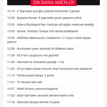
AV. DOĞAN CAN DOĞAN
SON DAKİKA HABERLERİ
Kişisel verilerin korunması ve dijital hukukun
gelişimi
14:10 -
4 Yaşındaki çocuğun şüpheli ölümünde 5 gözaltı
15.09.2025 16:17
13:39 -
İlaçlama faciası: 9 yaşındaki çocuk yaşamını yitirdi
13:20 -
Adana Büyükşehir'den üreticiye süt sağım makinesi desteği
SEHER EREK
Kış Ayları Geldi, Hangi Önlemler Alınmalı?
13:05 -
Gürlek: Terörsüz Türkiye milli devlet politikasıdır
9.12.2025 10:11
12:35 -
ASKİ'den Bakımyurdu Caddesi'ne 17 milyon liralık altyapı
yatırımı
12:26 -
Kontrolden çıkan otomobil iki dükkana daldı
İNCİ GÜL AKÖL
Trump Keşke Adana'yı da Ziyaret Etse...
11:39 -
62,9 kilo uyuşturucu ele geçirildi
06.07.2026 13:00
11:29 -
Otomobil ile motosiklet çarpıştı: 1 ölü
11:20 -
22 yıl hapis cezası bulunan firari havalimanında yakalandı
ADEM AKÖL
11:13 -
Parkta bıçaklı kavga: 2 yaralı
Esed Destekçilerinin Yüzüne Vurulan Şamar:
11:01 -
Tır dorsesi alev aldı
Sednaya
11.12.2024 12:30
10:37 -
Riskli binanın yıkımına başlandı
17:23 -
Seyir halindeki otomobil alevlere teslim oldu
DR. EKREM ASLAN
Gerçek Ne, Algı Ne? "Beraber Yürüyoruz"
17:18 -
Otomobil dereye devrildi: 6 yaralı
Cümlesinin Peşinden