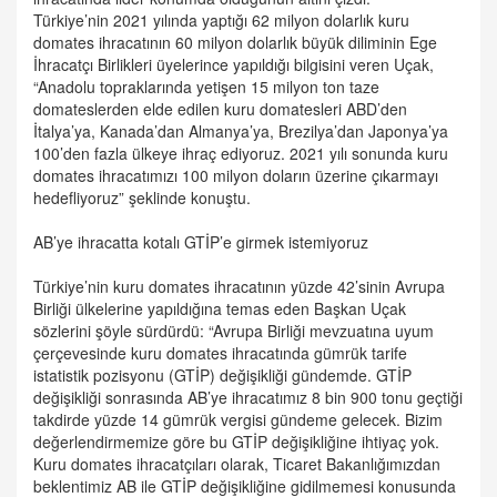
Türkiye’nin 2021 yılında yaptığı 62 milyon dolarlık kuru
domates ihracatının 60 milyon dolarlık büyük diliminin Ege
İhracatçı Birlikleri üyelerince yapıldığı bilgisini veren Uçak,
“Anadolu topraklarında yetişen 15 milyon ton taze
domateslerden elde edilen kuru domatesleri ABD’den
İtalya’ya, Kanada’dan Almanya’ya, Brezilya’dan Japonya’ya
100’den fazla ülkeye ihraç ediyoruz. 2021 yılı sonunda kuru
domates ihracatımızı 100 milyon doların üzerine çıkarmayı
hedefliyoruz” şeklinde konuştu.
AB’ye ihracatta kotalı GTİP’e girmek istemiyoruz
Türkiye’nin kuru domates ihracatının yüzde 42’sinin Avrupa
Birliği ülkelerine yapıldığına temas eden Başkan Uçak
sözlerini şöyle sürdürdü: “Avrupa Birliği mevzuatına uyum
çerçevesinde kuru domates ihracatında gümrük tarife
istatistik pozisyonu (GTİP) değişikliği gündemde. GTİP
değişikliği sonrasında AB’ye ihracatımız 8 bin 900 tonu geçtiği
takdirde yüzde 14 gümrük vergisi gündeme gelecek. Bizim
değerlendirmemize göre bu GTİP değişikliğine ihtiyaç yok.
Kuru domates ihracatçıları olarak, Ticaret Bakanlığımızdan
beklentimiz AB ile GTİP değişikliğine gidilmemesi konusunda