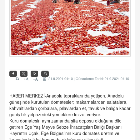
+
21.9.2021 04:10 | Güncelleme Tarihi: 21.9.2021 04:10
-
HABER MERKEZİ-
Anadolu topraklarında yetişen, Anadolu
güneşinde kurutulan domatesler; makarnalardan salatalara,
kahvaltılardan çorbalara, pilavlardan et, tavuk ve balığa kadar
geniş bir yelpazedeki yemeklere lezzet veriyor.
Kuru domatesin aynı zamanda şifa deposu olduğunu dile
getiren Ege Yaş Meyve Sebze İhracatçıları Birliği Başkanı
Hayrettin Uçak, Ege Bölgesi’nin kuru domates üretim ve
ihracatında lider konumda olduğunun altını çizdi.