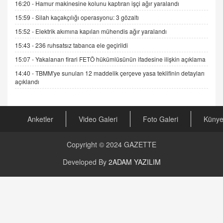
16:20 -
Hamur makinesine kolunu kaptıran işçi ağır yaralandı
19.07.2025 12:45
15:59 -
Silah kaçakçılığı operasyonu: 3 gözaltı
GÖNÜL MENEKŞE
15:52 -
Elektrik akımına kapılan mühendis ağır yaralandı
Şifacının Yolu
15:43 -
236 ruhsatsız tabanca ele geçirildi
04.11.2025 12:56
15:07 -
Yakalanan firari FETÖ hükümlüsünün ifadesine ilişkin açıklama
14:40 -
TBMM'ye sunulan 12 maddelik çerçeve yasa teklifinin detayları
AV. RÜMEYSA ÖZKALE
açıklandı
Kira Uyuşmazlıklarında Dava Açmadan Önce
Arabulucuya Başvuru Şartı
23.09.2023 16:30
Anketler
Video Galeri
Foto Galeri
Küny
CAN UĞURATEŞ
Değişen yapısıyla Suriye
Copyright © 2024
GAZETTE
16.12.2024 14:16
Developed By
2ADAM YAZILIM
GÜNLÜK BURÇ YORUMU
Günlük Burç Yorumu | 22 Kasım 2024: Koç,
Boğa, İkizler ve Daha Fazlası!
20.11.2024 17:44