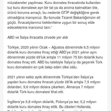
müzakereler yapılması. Kuru domates ihracatında kullanılan
tuz kuru domatese ayrı bir tat ya da aroma katmaktan öte,
ürünü koruma amaçlı, bu nedenle GTİP değişikliğine gerek
olmadığına inanıyoruz. Bu konuda Ticaret Bakanlığımızın eli
güçlü. İhracatçılarımız beklentisine uygun bir sonuç elde
edeceklerine inancımız tam.”
ABD ve İtalya ihracatta zirvede yer aldı
Türkiye, 2020 yılının Ocak – Ağustos döneminde 6,5 milyon
dolarlık kuru domates ihraç ettiği ABD’ye 2021 yılının aynı
döneminde yüzde 69’luk artışla 11 milyon 75 bin dolarlık kuru
domates ihraç etti. ABD bu talebiyle İtalya’yı da geçerek Türk
kuru domatesini en çok talep eden ülke oldu.
2021 yılının sekiz aylık döneminde Türkiye’den İtalya’ya
yapılan kuru domates ihracatı yüzde 28’lik artışla 7,5 milyon
dolardan, 9,6 milyon dolara çıkarken, Almanya 7 milyon
dolarlık Türk kuru domatesi ithal etti.
İngiltere’ye 5,8 milyon dolarlık, Polonya’ya ise; 5,2 milyon
dolarlık kuru domates ihraç ettik. Bu ülkeleri Hollanda,