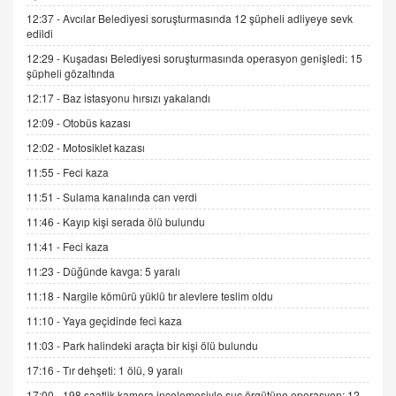
12:37 -
Avcılar Belediyesi soruşturmasında 12 şüpheli adliyeye sevk
edildi
ADEM AKÖL
12:29 -
Kuşadası Belediyesi soruşturmasında operasyon genişledi: 15
Esed Destekçilerinin Yüzüne Vurulan Şamar:
şüpheli gözaltında
Sednaya
12:17 -
Baz istasyonu hırsızı yakalandı
11.12.2024 12:30
12:09 -
Otobüs kazası
DR. EKREM ASLAN
12:02 -
Motosiklet kazası
Gerçek Ne, Algı Ne? "Beraber Yürüyoruz"
Cümlesinin Peşinden
11:55 -
Feci kaza
19.07.2025 12:45
11:51 -
Sulama kanalında can verdi
GÖNÜL MENEKŞE
11:46 -
Kayıp kişi serada ölü bulundu
Şifacının Yolu
11:41 -
Feci kaza
04.11.2025 12:56
11:23 -
Düğünde kavga: 5 yaralı
11:18 -
Nargile kömürü yüklü tır alevlere teslim oldu
AV. RÜMEYSA ÖZKALE
11:10 -
Yaya geçidinde feci kaza
Kira Uyuşmazlıklarında Dava Açmadan Önce
Arabulucuya Başvuru Şartı
11:03 -
Park halindeki araçta bir kişi ölü bulundu
23.09.2023 16:30
17:16 -
Tır dehşeti: 1 ölü, 9 yaralı
17:00 -
198 saatlik kamera incelemesiyle suç örgütüne operasyon: 12