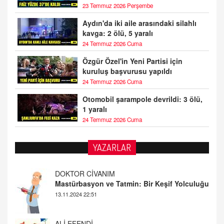
23 Temmuz 2026 Perşembe
Aydın'da iki aile arasındaki silahlı
kavga: 2 ölü, 5 yaralı
24 Temmuz 2026 Cuma
Özgür Özel'in Yeni Partisi için
kuruluş başvurusu yapıldı
24 Temmuz 2026 Cuma
Otomobil şarampole devrildi: 3 ölü,
1 yaralı
24 Temmuz 2026 Cuma
YAZARLAR
ALİ EFENDİ
Adana At Yarışı Tahminleri | 21 Aralık
Cumartesi
20.12.2024 12:46
TUTKUNUN PERİSİ