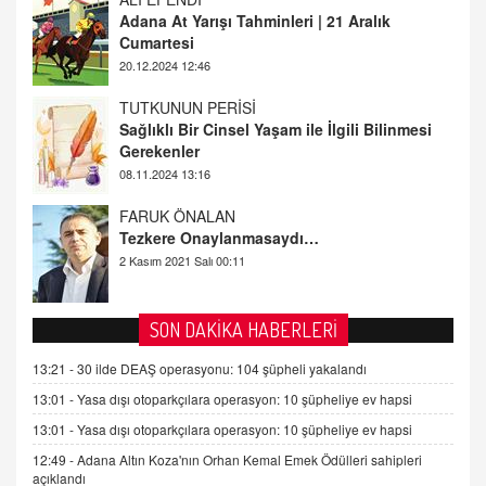
Sağlıklı Bir Cinsel Yaşam ile İlgili Bilinmesi
Gerekenler
08.11.2024 13:16
FARUK ÖNALAN
Tezkere Onaylanmasaydı…
2 Kasım 2021 Salı 00:11
AV. DOĞAN CAN DOĞAN
Kişisel verilerin korunması ve dijital hukukun
gelişimi
15.09.2025 16:17
SEHER EREK
SON DAKİKA HABERLERİ
Kış Ayları Geldi, Hangi Önlemler Alınmalı?
13:21 -
30 ilde DEAŞ operasyonu: 104 şüpheli yakalandı
9.12.2025 10:11
13:01 -
Yasa dışı otoparkçılara operasyon: 10 şüpheliye ev hapsi
13:01 -
Yasa dışı otoparkçılara operasyon: 10 şüpheliye ev hapsi
İNCİ GÜL AKÖL
Trump Keşke Adana'yı da Ziyaret Etse...
12:49 -
Adana Altın Koza'nın Orhan Kemal Emek Ödülleri sahipleri
açıklandı
06.07.2026 13:00