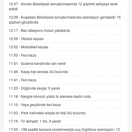
12:37 -
Avcılar Belediyesi soruşturmasında 12 şüpheli adliyeye sevk
edildi
İNCİ GÜL AKÖL
12:29 -
Kuşadası Belediyesi soruşturmasında operasyon genişledi: 15
Trump Keşke Adana'yı da Ziyaret Etse...
şüpheli gözaltında
06.07.2026 13:00
12:17 -
Baz istasyonu hırsızı yakalandı
12:09 -
Otobüs kazası
ADEM AKÖL
12:02 -
Motosiklet kazası
Esed Destekçilerinin Yüzüne Vurulan Şamar:
Sednaya
11:55 -
Feci kaza
11.12.2024 12:30
11:51 -
Sulama kanalında can verdi
DR. EKREM ASLAN
11:46 -
Kayıp kişi serada ölü bulundu
Gerçek Ne, Algı Ne? "Beraber Yürüyoruz"
11:41 -
Feci kaza
Cümlesinin Peşinden
11:23 -
Düğünde kavga: 5 yaralı
19.07.2025 12:45
11:18 -
Nargile kömürü yüklü tır alevlere teslim oldu
GÖNÜL MENEKŞE
11:10 -
Yaya geçidinde feci kaza
Şifacının Yolu
11:03 -
Park halindeki araçta bir kişi ölü bulundu
04.11.2025 12:56
17:16 -
Tır dehşeti: 1 ölü, 9 yaralı
17:00 -
198 saatlik kamera incelemesiyle suç örgütüne operasyon: 12
AV. RÜMEYSA ÖZKALE