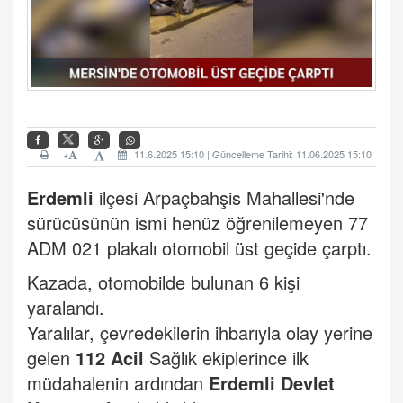
+
11.6.2025 15:10 | Güncelleme Tarihi: 11.06.2025 15:10
-
Erdemli
ilçesi Arpaçbahşis Mahallesi'nde
sürücüsünün ismi henüz öğrenilemeyen 77
ADM 021 plakalı otomobil üst geçide çarptı.
Kazada, otomobilde bulunan 6 kişi
yaralandı.
Yaralılar, çevredekilerin ihbarıyla olay yerine
gelen
112 Acil
Sağlık ekiplerince ilk
müdahalenin ardından
Erdemli Devlet