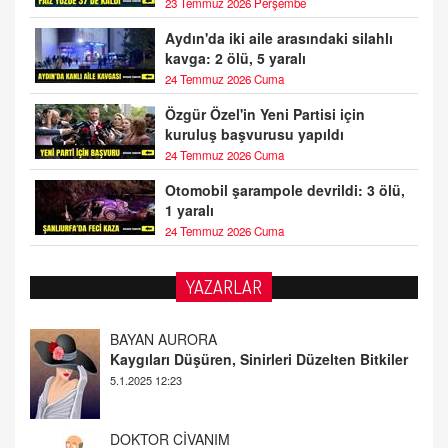
23 Temmuz 2026 Perşembe
Aydın'da iki aile arasındaki silahlı
kavga: 2 ölü, 5 yaralı
24 Temmuz 2026 Cuma
Özgür Özel'in Yeni Partisi için
kuruluş başvurusu yapıldı
24 Temmuz 2026 Cuma
Otomobil şarampole devrildi: 3 ölü,
1 yaralı
24 Temmuz 2026 Cuma
YAZARLAR
DOKTOR CİVANIM
Mastürbasyon ve Tatmin: Bir Keşif Yolculuğu
13.11.2024 22:51
ALİ EFENDİ