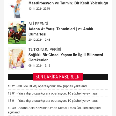
Adana At Yarışı Tahminleri | 21 Aralık
Cumartesi
20.12.2024 12:46
TUTKUNUN PERİSİ
Sağlıklı Bir Cinsel Yaşam ile İlgili Bilinmesi
Gerekenler
08.11.2024 13:16
FARUK ÖNALAN
Tezkere Onaylanmasaydı…
2 Kasım 2021 Salı 00:11
AV. DOĞAN CAN DOĞAN
SON DAKİKA HABERLERİ
Kişisel verilerin korunması ve dijital hukukun
gelişimi
13:21 -
30 ilde DEAŞ operasyonu: 104 şüpheli yakalandı
15.09.2025 16:17
13:01 -
Yasa dışı otoparkçılara operasyon: 10 şüpheliye ev hapsi
13:01 -
Yasa dışı otoparkçılara operasyon: 10 şüpheliye ev hapsi
SEHER EREK
Kış Ayları Geldi, Hangi Önlemler Alınmalı?
12:49 -
Adana Altın Koza'nın Orhan Kemal Emek Ödülleri sahipleri
açıklandı
9.12.2025 10:11