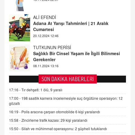
20.12.2024 12:46
TUTKUNUN PERİSİ
Sağlıklı Bir Cinsel Yaşam ile İlgili Bilinmesi
Gerekenler
08.11.2024 13:16
FARUK ÖNALAN
Tezkere Onaylanmasaydı…
2 Kasım 2021 Salı 00:11
AV. DOĞAN CAN DOĞAN
SON DAKİKA HABERLERİ
Kişisel verilerin korunması ve dijital hukukun
gelişimi
17:16 -
Tır dehşeti: 1 ölü, 9 yaralı
15.09.2025 16:17
17:00 -
198 saatlik kamera incelemesiyle suç örgütüne operasyon: 12
gözaltı
SEHER EREK
16:19 -
Polis aracına çarpan otomobilde 6 kişi yaralandı
Kış Ayları Geldi, Hangi Önlemler Alınmalı?
15:58 -
Zincirleme trafik kazası: 29 kişi yaralandı
9.12.2025 10:11
15:50 -
Silah ve mühimmat operasyonu: 2 şüpheli tutuklandı