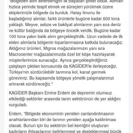
"Bölgeden alım seferberliğini ilk başlatan şirket olduk. Alımları
hızlıca yerinde tespit etmek ve süreçleri yürütmek üzere
ekiplerimizle bölgede üs kurduk. Hatay limonu ile
başladığımız alımlar, farklı ürünlerle bugüne kadar 600 tona
yaklaştı. Meyve, sebze ve bakliyat alımlarının yanı sıra deniz
ve kültür balığında da bölgeye öncelik verdik. Bugüne kadar
100 tona yakın balık alımı gerçekleştirdik. Uzun vadede de ilk
elden alımlarla bölgenin toparlanmasına katkıda bulunacağız.
Aldığımız ürünleri, Migros mağazalarımızın yanı sıra
Macrocenter mağazalarımızda özel bir köşe hazırlayarak
müşterilerimize sunacağız. Ayrıca gerçekleştirdiğimiz
çalıştayın çıktıları konusunda da KAGİDER'le ilerleyeceğiz.
Türkiye'nin sürdürülebilir tarımına kol, kanat germek
görevimiz. Bu kapsamda bölgeye yönelik çalışmalarımızı
artırarak sürdüreceğiz."
KAGİDER Başkanı Emine Erdem de depremin olumsuz
etkilediği sektörler arasında tarım sektörünün de yer aldığını
vurguladı.
Erdem, "Bölgede ekonominin yeniden canlandırılmasının
anahtarlarından biri de tarımın yeniden ayağa kaldırılması
olacak. Bunun için bu sektörün bel kemiğini oluşturan
kadınların ihtiyaçlarının belirlenmesi ve desteklenmesi büyük