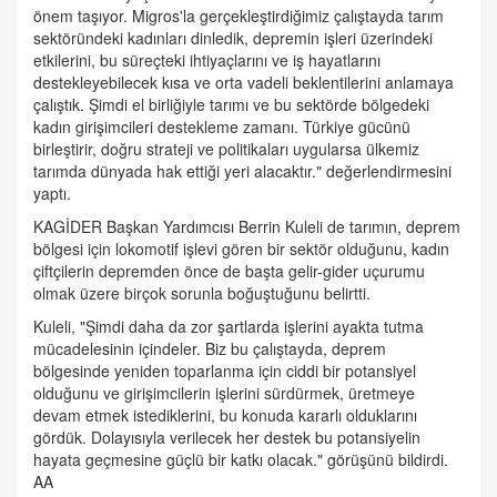
önem taşıyor. Migros'la gerçekleştirdiğimiz çalıştayda tarım
sektöründeki kadınları dinledik, depremin işleri üzerindeki
etkilerini, bu süreçteki ihtiyaçlarını ve iş hayatlarını
destekleyebilecek kısa ve orta vadeli beklentilerini anlamaya
çalıştık. Şimdi el birliğiyle tarımı ve bu sektörde bölgedeki
kadın girişimcileri destekleme zamanı. Türkiye gücünü
birleştirir, doğru strateji ve politikaları uygularsa ülkemiz
tarımda dünyada hak ettiği yeri alacaktır." değerlendirmesini
yaptı.
KAGİDER Başkan Yardımcısı Berrin Kuleli de tarımın, deprem
bölgesi için lokomotif işlevi gören bir sektör olduğunu, kadın
çiftçilerin depremden önce de başta gelir-gider uçurumu
olmak üzere birçok sorunla boğuştuğunu belirtti.
Kuleli, "Şimdi daha da zor şartlarda işlerini ayakta tutma
mücadelesinin içindeler. Biz bu çalıştayda, deprem
bölgesinde yeniden toparlanma için ciddi bir potansiyel
olduğunu ve girişimcilerin işlerini sürdürmek, üretmeye
devam etmek istediklerini, bu konuda kararlı olduklarını
gördük. Dolayısıyla verilecek her destek bu potansiyelin
hayata geçmesine güçlü bir katkı olacak." görüşünü bildirdi.
AA