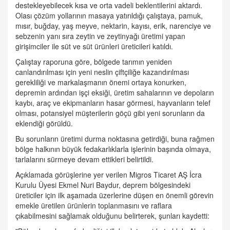
destekleyebilecek kısa ve orta vadeli beklentilerini aktardı.
Olası çözüm yollarının masaya yatırıldığı çalıştaya, pamuk,
mısır, buğday, yaş meyve, nektarin, kayısı, erik, narenciye ve
sebzenin yanı sıra zeytin ve zeytinyağı üretimi yapan
girişimciler ile süt ve süt ürünleri üreticileri katıldı.
Çalıştay raporuna göre, bölgede tarımın yeniden
canlandırılması için yeni neslin çiftçiliğe kazandırılması
gerekliliği ve markalaşmanın önemi ortaya konurken,
depremin ardından işçi eksiği, üretim sahalarının ve depoların
kaybı, araç ve ekipmanların hasar görmesi, hayvanların telef
olması, potansiyel müşterilerin göçü gibi yeni sorunların da
eklendiği görüldü.
Bu sorunların üretimi durma noktasına getirdiği, buna rağmen
bölge halkının büyük fedakarlıklarla işlerinin başında olmaya,
tarlalarını sürmeye devam ettikleri belirtildi.
Açıklamada görüşlerine yer verilen Migros Ticaret AŞ İcra
Kurulu Üyesi Ekmel Nuri Baydur, deprem bölgesindeki
üreticiler için ilk aşamada üzerlerine düşen en önemli görevin
emekle üretilen ürünlerin toplanmasını ve raflara
çıkabilmesini sağlamak olduğunu belirterek, şunları kaydetti: