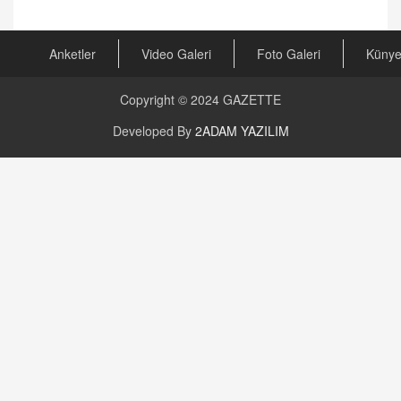
Arabulucuya Başvuru Şartı
23.09.2023 16:30
Anketler
Video Galeri
Foto Galeri
Küny
CAN UĞURATEŞ
Değişen yapısıyla Suriye
16.12.2024 14:16
Copyright © 2024
GAZETTE
Developed By
2ADAM YAZILIM
GÜNLÜK BURÇ YORUMU
Günlük Burç Yorumu | 22 Kasım 2024: Koç,
Boğa, İkizler ve Daha Fazlası!
20.11.2024 17:44
PEARL SİRİUS
Mars 4 Kasım’da Aslan Burcuna Geçiyor
01.11.2025 14:25
BAYAN AURORA
Kaygıları Düşüren, Sinirleri Düzelten Bitkiler
5.1.2025 12:23