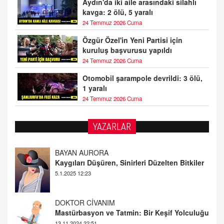
Aydın'da iki aile arasındaki silahlı
kavga: 2 ölü, 5 yaralı
24 Temmuz 2026 Cuma
Özgür Özel'in Yeni Partisi için
kuruluş başvurusu yapıldı
24 Temmuz 2026 Cuma
Otomobil şarampole devrildi: 3 ölü,
1 yaralı
24 Temmuz 2026 Cuma
YAZARLAR
DOKTOR CİVANIM
Mastürbasyon ve Tatmin: Bir Keşif Yolculuğu
13.11.2024 22:51
ALİ EFENDİ
Adana At Yarışı Tahminleri | 21 Aralık
Cumartesi