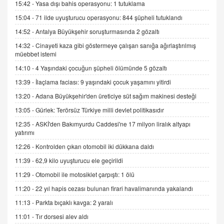
15:42 -
Yasa dışı bahis operasyonu: 1 tutuklama
İNCİ GÜL AKÖL
Trump Keşke Adana'yı da Ziyaret Etse...
15:04 -
71 ilde uyuşturucu operasyonu: 844 şüpheli tutuklandı
06.07.2026 13:00
14:52 -
Antalya Büyükşehir soruşturmasında 2 gözaltı
14:32 -
Cinayeti kaza gibi göstermeye çalışan sanığa ağırlaştırılmış
müebbet istemi
ADEM AKÖL
Esed Destekçilerinin Yüzüne Vurulan Şamar:
14:10 -
4 Yaşındaki çocuğun şüpheli ölümünde 5 gözaltı
Sednaya
13:39 -
İlaçlama faciası: 9 yaşındaki çocuk yaşamını yitirdi
11.12.2024 12:30
13:20 -
Adana Büyükşehir'den üreticiye süt sağım makinesi desteği
DR. EKREM ASLAN
13:05 -
Gürlek: Terörsüz Türkiye milli devlet politikasıdır
Gerçek Ne, Algı Ne? "Beraber Yürüyoruz"
12:35 -
ASKİ'den Bakımyurdu Caddesi'ne 17 milyon liralık altyapı
Cümlesinin Peşinden
yatırımı
19.07.2025 12:45
12:26 -
Kontrolden çıkan otomobil iki dükkana daldı
GÖNÜL MENEKŞE
11:39 -
62,9 kilo uyuşturucu ele geçirildi
Şifacının Yolu
11:29 -
Otomobil ile motosiklet çarpıştı: 1 ölü
04.11.2025 12:56
11:20 -
22 yıl hapis cezası bulunan firari havalimanında yakalandı
11:13 -
Parkta bıçaklı kavga: 2 yaralı
AV. RÜMEYSA ÖZKALE
Kira Uyuşmazlıklarında Dava Açmadan Önce
11:01 -
Tır dorsesi alev aldı