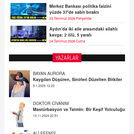
Merkez Bankası politika faizini
yüzde 37'de sabit bıraktı
23 Temmuz 2026 Perşembe
Aydın'da iki aile arasındaki silahlı
kavga: 2 ölü, 5 yaralı
24 Temmuz 2026 Cuma
YAZARLAR
DOKTOR CİVANIM
Mastürbasyon ve Tatmin: Bir Keşif Yolculuğu
13.11.2024 22:51
ALİ EFENDİ
Adana At Yarışı Tahminleri | 21 Aralık
Cumartesi
20.12.2024 12:46
TUTKUNUN PERİSİ