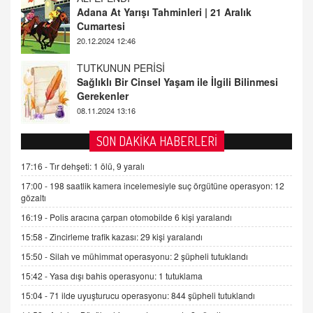
Sağlıklı Bir Cinsel Yaşam ile İlgili Bilinmesi
Gerekenler
08.11.2024 13:16
FARUK ÖNALAN
Tezkere Onaylanmasaydı…
2 Kasım 2021 Salı 00:11
AV. DOĞAN CAN DOĞAN
SON DAKİKA HABERLERİ
Kişisel verilerin korunması ve dijital hukukun
gelişimi
17:16 -
Tır dehşeti: 1 ölü, 9 yaralı
15.09.2025 16:17
17:00 -
198 saatlik kamera incelemesiyle suç örgütüne operasyon: 12
gözaltı
SEHER EREK
16:19 -
Polis aracına çarpan otomobilde 6 kişi yaralandı
Kış Ayları Geldi, Hangi Önlemler Alınmalı?
15:58 -
Zincirleme trafik kazası: 29 kişi yaralandı
9.12.2025 10:11
15:50 -
Silah ve mühimmat operasyonu: 2 şüpheli tutuklandı
15:42 -
Yasa dışı bahis operasyonu: 1 tutuklama
İNCİ GÜL AKÖL
Trump Keşke Adana'yı da Ziyaret Etse...
15:04 -
71 ilde uyuşturucu operasyonu: 844 şüpheli tutuklandı
06.07.2026 13:00