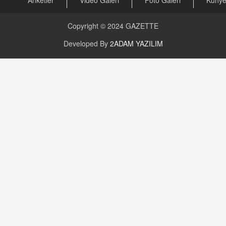
Anketler
Video Galeri
Foto Galeri
Küny
CAN UĞURATEŞ
Değişen yapısıyla Suriye
16.12.2024 14:16
Copyright © 2024
GAZETTE
Developed By
2ADAM YAZILIM
GÜNLÜK BURÇ YORUMU
Günlük Burç Yorumu | 22 Kasım 2024: Koç,
Boğa, İkizler ve Daha Fazlası!
20.11.2024 17:44
PEARL SİRİUS
Mars 4 Kasım’da Aslan Burcuna Geçiyor
01.11.2025 14:25
BAYAN AURORA
Kaygıları Düşüren, Sinirleri Düzelten Bitkiler
5.1.2025 12:23