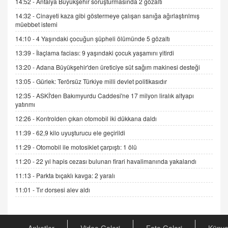
14:52 -
Antalya Büyükşehir soruşturmasında 2 gözaltı
14:32 -
Cinayeti kaza gibi göstermeye çalışan sanığa ağırlaştırılmış
müebbet istemi
ADEM AKÖL
Esed Destekçilerinin Yüzüne Vurulan Şamar:
14:10 -
4 Yaşındaki çocuğun şüpheli ölümünde 5 gözaltı
Sednaya
13:39 -
İlaçlama faciası: 9 yaşındaki çocuk yaşamını yitirdi
11.12.2024 12:30
13:20 -
Adana Büyükşehir'den üreticiye süt sağım makinesi desteği
DR. EKREM ASLAN
13:05 -
Gürlek: Terörsüz Türkiye milli devlet politikasıdır
Gerçek Ne, Algı Ne? "Beraber Yürüyoruz"
12:35 -
ASKİ'den Bakımyurdu Caddesi'ne 17 milyon liralık altyapı
Cümlesinin Peşinden
yatırımı
19.07.2025 12:45
12:26 -
Kontrolden çıkan otomobil iki dükkana daldı
GÖNÜL MENEKŞE
11:39 -
62,9 kilo uyuşturucu ele geçirildi
Şifacının Yolu
11:29 -
Otomobil ile motosiklet çarpıştı: 1 ölü
04.11.2025 12:56
11:20 -
22 yıl hapis cezası bulunan firari havalimanında yakalandı
11:13 -
Parkta bıçaklı kavga: 2 yaralı
AV. RÜMEYSA ÖZKALE
Kira Uyuşmazlıklarında Dava Açmadan Önce
11:01 -
Tır dorsesi alev aldı
Arabulucuya Başvuru Şartı
23.09.2023 16:30