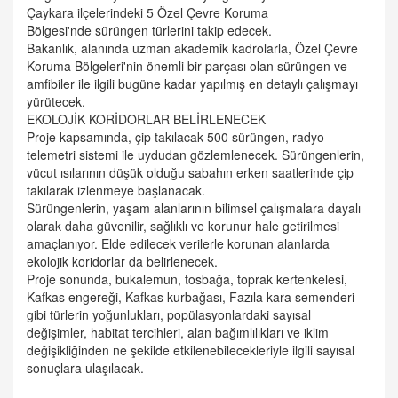
Çaykara ilçelerindeki 5 Özel Çevre Koruma
Bölgesi'nde sürüngen türlerini takip edecek.
Bakanlık, alanında uzman akademik kadrolarla, Özel Çevre
Koruma Bölgeleri'nin önemli bir parçası olan sürüngen ve
amfibiler ile ilgili bugüne kadar yapılmış en detaylı çalışmayı
yürütecek.
EKOLOJİK KORİDORLAR BELİRLENECEK
Proje kapsamında, çip takılacak 500 sürüngen, radyo
telemetri sistemi ile uydudan gözlemlenecek. Sürüngenlerin,
vücut ısılarının düşük olduğu sabahın erken saatlerinde çip
takılarak izlenmeye başlanacak.
Sürüngenlerin, yaşam alanlarının bilimsel çalışmalara dayalı
olarak daha güvenilir, sağlıklı ve korunur hale getirilmesi
amaçlanıyor. Elde edilecek verilerle korunan alanlarda
ekolojik koridorlar da belirlenecek.
Proje sonunda, bukalemun, tosbağa, toprak kertenkelesi,
Kafkas engereği, Kafkas kurbağası, Fazıla kara semenderi
gibi türlerin yoğunlukları, popülasyonlardaki sayısal
değişimler, habitat tercihleri, alan bağımlılıkları ve iklim
değişikliğinden ne şekilde etkilenebilecekleriyle ilgili sayısal
sonuçlara ulaşılacak.