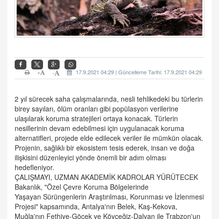
+
17.9.2021 04:29 | Güncelleme Tarihi: 17.9.2021 04:29
-
2 yıl sürecek saha çalışmalarında, nesli tehlikedeki bu türlerin
birey sayıları, ölüm oranları gibi popülasyon verilerine
ulaşılarak koruma stratejileri ortaya konacak. Türlerin
nesillerinin devam edebilmesi için uygulanacak koruma
alternatifleri, projede elde edilecek veriler ile mümkün olacak.
Projenin, sağlıklı bir ekosistem tesis ederek, insan ve doğa
ilişkisini düzenleyici yönde önemli bir adım olması
hedefleniyor.
ÇALIŞMAYI, UZMAN AKADEMİK KADROLAR YÜRÜTECEK
Bakanlık, "Özel Çevre Koruma Bölgelerinde
Yaşayan Sürüngenlerin Araştırılması, Korunması ve İzlenmesi
Projesi" kapsamında, Antalya'nın Belek, Kaş-Kekova,
Muğla'nın Fethiye-Göcek ve Köyceğiz-Dalyan ile Trabzon'un