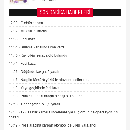
AV. DOĞAN CAN DOĞAN
SON DAKİKA HABERLERİ
Kişisel verilerin korunması ve dijital hukukun
gelişimi
12:09 -
Otobüs kazası
15.09.2025 16:17
12:02 -
Motosiklet kazası
11:55 -
Feci kaza
SEHER EREK
Kış Ayları Geldi, Hangi Önlemler Alınmalı?
11:51 -
Sulama kanalında can verdi
9.12.2025 10:11
11:46 -
Kayıp kişi serada ölü bulundu
11:41 -
Feci kaza
İNCİ GÜL AKÖL
11:23 -
Düğünde kavga: 5 yaralı
Trump Keşke Adana'yı da Ziyaret Etse...
11:18 -
Nargile kömürü yüklü tır alevlere teslim oldu
06.07.2026 13:00
11:10 -
Yaya geçidinde feci kaza
11:03 -
Park halindeki araçta bir kişi ölü bulundu
ADEM AKÖL
Esed Destekçilerinin Yüzüne Vurulan Şamar:
17:16 -
Tır dehşeti: 1 ölü, 9 yaralı
Sednaya
17:00 -
198 saatlik kamera incelemesiyle suç örgütüne operasyon: 12
11.12.2024 12:30
gözaltı
16:19 -
Polis aracına çarpan otomobilde 6 kişi yaralandı
DR. EKREM ASLAN