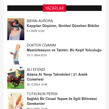
YAZARLAR
DOKTOR CİVANIM
Mastürbasyon ve Tatmin: Bir Keşif Yolculuğu
13.11.2024 22:51
ALİ EFENDİ
Adana At Yarışı Tahminleri | 21 Aralık
Cumartesi
20.12.2024 12:46
TUTKUNUN PERİSİ
Sağlıklı Bir Cinsel Yaşam ile İlgili Bilinmesi
Gerekenler
08.11.2024 13:16
FARUK ÖNALAN
Tezkere Onaylanmasaydı…
2 Kasım 2021 Salı 00:11