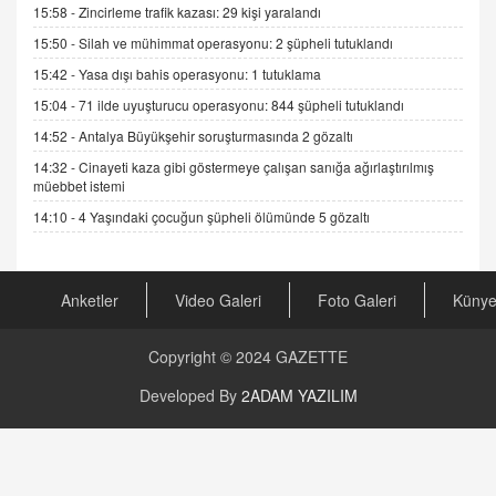
Gerçek Ne, Algı Ne? "Beraber Yürüyoruz"
15:58 -
Zincirleme trafik kazası: 29 kişi yaralandı
Cümlesinin Peşinden
15:50 -
Silah ve mühimmat operasyonu: 2 şüpheli tutuklandı
19.07.2025 12:45
15:42 -
Yasa dışı bahis operasyonu: 1 tutuklama
GÖNÜL MENEKŞE
15:04 -
71 ilde uyuşturucu operasyonu: 844 şüpheli tutuklandı
Şifacının Yolu
14:52 -
Antalya Büyükşehir soruşturmasında 2 gözaltı
04.11.2025 12:56
14:32 -
Cinayeti kaza gibi göstermeye çalışan sanığa ağırlaştırılmış
müebbet istemi
AV. RÜMEYSA ÖZKALE
14:10 -
4 Yaşındaki çocuğun şüpheli ölümünde 5 gözaltı
Kira Uyuşmazlıklarında Dava Açmadan Önce
Arabulucuya Başvuru Şartı
23.09.2023 16:30
Anketler
Video Galeri
Foto Galeri
Küny
CAN UĞURATEŞ
Değişen yapısıyla Suriye
Copyright © 2024
GAZETTE
16.12.2024 14:16
Developed By
2ADAM YAZILIM
GÜNLÜK BURÇ YORUMU
Günlük Burç Yorumu | 22 Kasım 2024: Koç,
Boğa, İkizler ve Daha Fazlası!