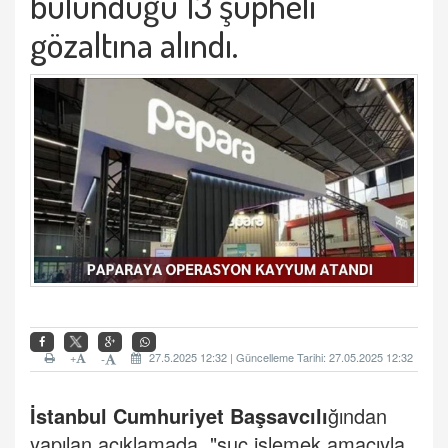
bulunduğu 13 şüpheli
gözaltına alındı.
+
27.5.2025 12:32 | Güncelleme Tarihi: 27.05.2025 12:32
-
İstanbul Cumhuriyet Başsavcılı
ğından
yapılan açıklamada, "suç işlemek amacıyla