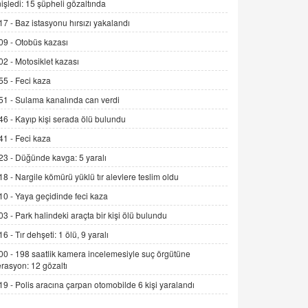
işledi: 15 şüpheli gözaltında
Alınmalı?
17 -
Baz istasyonu hırsızı yakalandı
9.12.2025 10:11
09 -
Otobüs kazası
İNCİ GÜL AKÖL
02 -
Motosiklet kazası
Trump Keşke Adana'yı da Ziyaret Etse...
06.07.2026 13:00
55 -
Feci kaza
51 -
Sulama kanalında can verdi
ADEM AKÖL
46 -
Kayıp kişi serada ölü bulundu
Esed Destekçilerinin Yüzüne Vurulan
41 -
Feci kaza
Şamar: Sednaya
23 -
Düğünde kavga: 5 yaralı
11.12.2024 12:30
18 -
Nargile kömürü yüklü tır alevlere teslim oldu
DR. EKREM ASLAN
10 -
Yaya geçidinde feci kaza
Gerçek Ne, Algı Ne? "Beraber
Yürüyoruz" Cümlesinin Peşinden
03 -
Park halindeki araçta bir kişi ölü bulundu
19.07.2025 12:45
16 -
Tır dehşeti: 1 ölü, 9 yaralı
00 -
198 saatlik kamera incelemesiyle suç örgütüne
GÖNÜL MENEKŞE
rasyon: 12 gözaltı
Şifacının Yolu
19 -
Polis aracına çarpan otomobilde 6 kişi yaralandı
04.11.2025 12:56