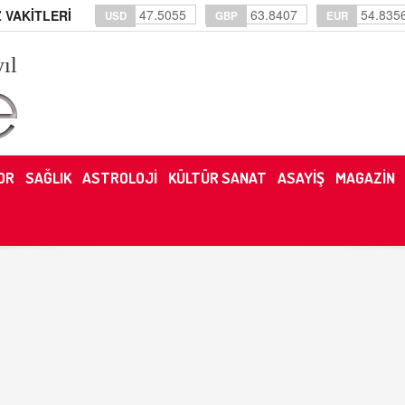
47.5055
63.8407
54.835
 VAKİTLERİ
USD
GBP
EUR
yıl
OR
SAĞLIK
ASTROLOJİ
KÜLTÜR SANAT
ASAYİŞ
MAGAZİN