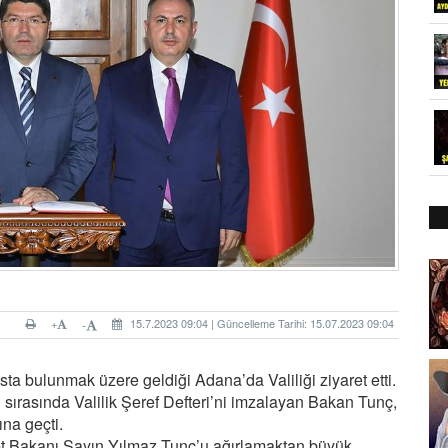
+
15.7.2023 09:04 | Güncelleme Tarihi: 15.07.2023 09:04
-
ta bulunmak üzere geldiği Adana’da Valiliği ziyaret etti.
 sırasında Valilik Şeref Defteri’ni imzalayan Bakan Tunç,
na geçti.
t Bakanı Sayın Yılmaz Tunç’u ağırlamaktan büyük