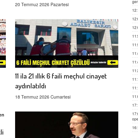
gen
20 Temmuz 2026 Pazartesi
12:
12:
12:
11:
11:
11:
11:
11:
11 ila 21 ıllık 6 faili meçhul cinayet
11:
aydınlatıldı
11:
18 Temmuz 2026 Cumartesi
11:
17:
17:
ope
16:
li