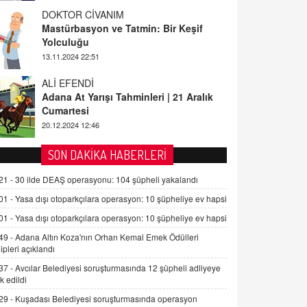
ALİ EFENDİ
Adana At Yarışı Tahminleri | 21 Aralık
Cumartesi
20.12.2024 12:46
TUTKUNUN PERİSİ
Sağlıklı Bir Cinsel Yaşam ile İlgili
Bilinmesi Gerekenler
08.11.2024 13:16
FARUK ÖNALAN
SON DAKİKA HABERLERİ
Tezkere Onaylanmasaydı…
21 -
30 ilde DEAŞ operasyonu: 104 şüpheli yakalandı
2 Kasım 2021 Salı 00:11
01 -
Yasa dışı otoparkçılara operasyon: 10 şüpheliye ev hapsi
01 -
Yasa dışı otoparkçılara operasyon: 10 şüpheliye ev hapsi
AV. DOĞAN CAN DOĞAN
Kişisel verilerin korunması ve dijital
49 -
Adana Altın Koza'nın Orhan Kemal Emek Ödülleri
hukukun gelişimi
ipleri açıklandı
15.09.2025 16:17
37 -
Avcılar Belediyesi soruşturmasında 12 şüpheli adliyeye
k edildi
SEHER EREK
29 -
Kuşadası Belediyesi soruşturmasında operasyon
Kış Ayları Geldi, Hangi Önlemler