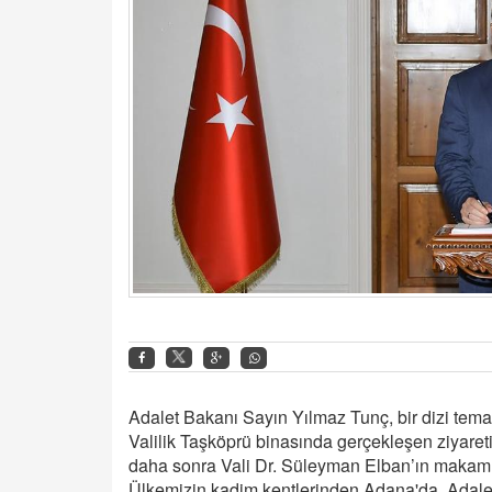
Adalet Bakanı Sayın Yılmaz Tunç, bir dizi temas
Valilik Taşköprü binasında gerçekleşen ziyareti
daha sonra Vali Dr. Süleyman Elban’ın makamı
Ülkemizin kadim kentlerinden Adana'da, Adale