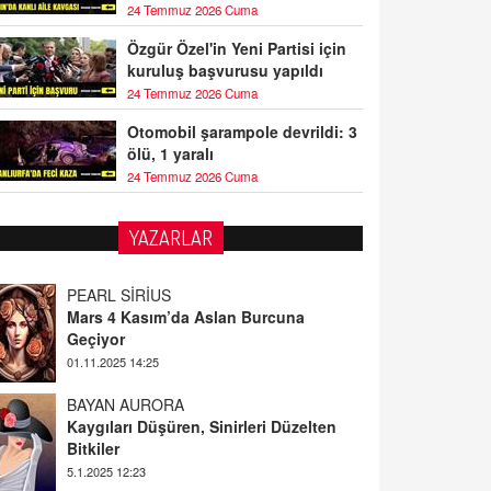
24 Temmuz 2026 Cuma
Özgür Özel'in Yeni Partisi için
kuruluş başvurusu yapıldı
24 Temmuz 2026 Cuma
Otomobil şarampole devrildi: 3
ölü, 1 yaralı
24 Temmuz 2026 Cuma
YAZARLAR
BAYAN AURORA
Kaygıları Düşüren, Sinirleri Düzelten
Bitkiler
5.1.2025 12:23
DOKTOR CİVANIM
Mastürbasyon ve Tatmin: Bir Keşif
Yolculuğu
13.11.2024 22:51