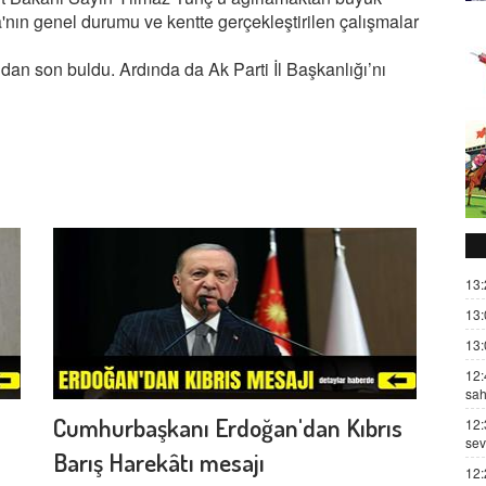
nın genel durumu ve kentte gerçekleştirilen çalışmalar
ndan son buldu. Ardında da Ak Parti İl Başkanlığı’nı
13:
13:
13:
12:
sah
Cumhurbaşkanı Erdoğan'dan Kıbrıs
12:
sev
Barış Harekâtı mesajı
12: