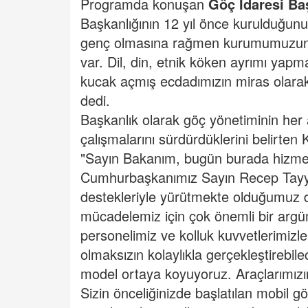
Programda konuşan
Göç İdaresi B
Başkanlığının 12 yıl önce kurulduğun
genç olmasına rağmen kurumumuzun ar
var. Dil, din, etnik köken ayrımı yapm
kucak açmış ecdadımızın miras olarak 
dedi.
Başkanlık olarak göç yönetiminin her a
çalışmalarını sürdürdüklerini belirten
"Sayın Bakanım, bugün burada hizmet
Cumhurbaşkanımız Sayın Recep Tayyip E
destekleriyle yürütmekte olduğumuz d
mücadelemiz için çok önemli bir argü
personelimiz ve kolluk kuvvetlerimizle b
olmaksızın kolaylıkla gerçekleştirebil
model ortaya koyuyoruz. Araçlarımızı
Sizin önceliğinizde başlatılan mobil g