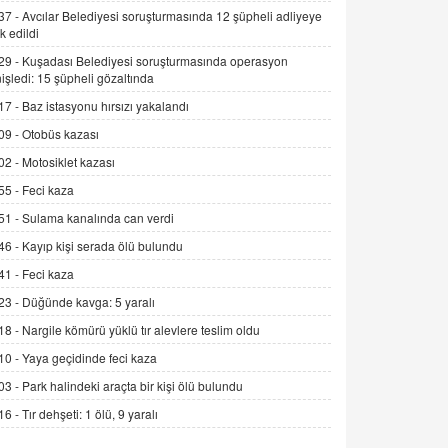
Alınmalı?
37 -
Avcılar Belediyesi soruşturmasında 12 şüpheli adliyeye
k edildi
9.12.2025 10:11
29 -
Kuşadası Belediyesi soruşturmasında operasyon
İNCİ GÜL AKÖL
işledi: 15 şüpheli gözaltında
Trump Keşke Adana'yı da Ziyaret Etse...
17 -
Baz istasyonu hırsızı yakalandı
06.07.2026 13:00
09 -
Otobüs kazası
02 -
Motosiklet kazası
ADEM AKÖL
55 -
Feci kaza
Esed Destekçilerinin Yüzüne Vurulan
Şamar: Sednaya
51 -
Sulama kanalında can verdi
11.12.2024 12:30
46 -
Kayıp kişi serada ölü bulundu
DR. EKREM ASLAN
41 -
Feci kaza
Gerçek Ne, Algı Ne? "Beraber
23 -
Düğünde kavga: 5 yaralı
Yürüyoruz" Cümlesinin Peşinden
18 -
Nargile kömürü yüklü tır alevlere teslim oldu
19.07.2025 12:45
10 -
Yaya geçidinde feci kaza
GÖNÜL MENEKŞE
03 -
Park halindeki araçta bir kişi ölü bulundu
Şifacının Yolu
16 -
Tır dehşeti: 1 ölü, 9 yaralı
04.11.2025 12:56