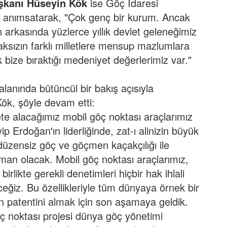
aşkanı
Hüseyin Kök
ise Göç İdaresi
u anımsatarak, "Çok genç bir kurum. Ancak
kasında yüzlerce yıllık devlet geleneğimiz
aksızın farklı milletlere mensup mazlumlara
bize bıraktığı medeniyet değerlerimiz var."
lanında bütüncül bir bakış açısıyla
 Kök, şöyle devam etti:
e alacağımız mobil göç noktası araçlarımız
rdoğan'ın liderliğinde, zat-ı alinizin büyük
üzensiz göç ve göçmen kaçakçılığı ile
man olacak. Mobil göç noktası araçlarımız,
irlikte gerekli denetimleri hiçbir hak ihlali
eceğiz. Bu özellikleriyle tüm dünyaya örnek bir
n patentini almak için son aşamaya geldik.
öç noktası projesi dünya göç yönetimi