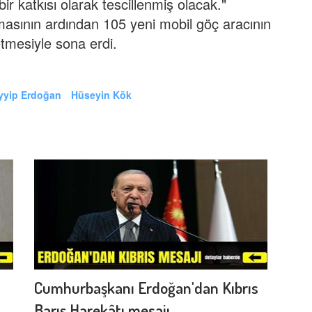
r katkısı olarak tescillenmiş olacak."
sının ardından 105 yeni mobil göç aracının
tmesiyle sona erdi.
yyip Erdoğan
Hüseyin Kök
Cumhurbaşkanı Erdoğan'dan Kıbrıs
Barış Harekâtı mesajı