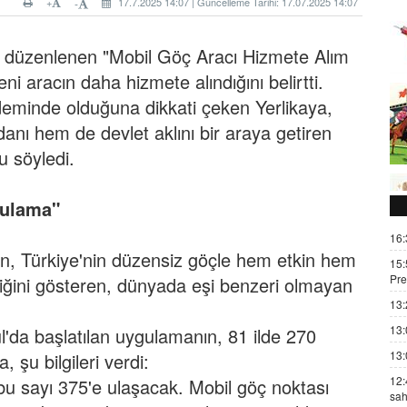
+
17.7.2025 14:07 | Güncelleme Tarihi: 17.07.2025 14:07
-
a düzenlenen "Mobil Göç Aracı Hizmete Alım
 aracın daha hizmete alındığını belirtti.
eminde olduğuna dikkati çeken Yerlikaya,
anı hem de devlet aklını bir araya getiren
 söyledi.
gulama"
16:
nın, Türkiye'nin düzensiz göçle hem etkin hem
15:
Pre
tiğini gösteren, dünyada eşi benzeri olmayan
13:
13:
'da başlatılan uygulamanın, 81 ilde 270
13:
 şu bilgileri verdi:
12:
 bu sayı 375'e ulaşacak. Mobil göç noktası
sah