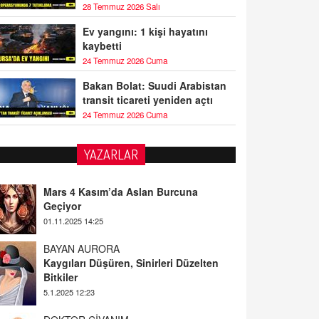
28 Temmuz 2026 Salı
Ev yangını: 1 kişi hayatını
kaybetti
24 Temmuz 2026 Cuma
Bakan Bolat: Suudi Arabistan
transit ticareti yeniden açtı
24 Temmuz 2026 Cuma
YAZARLAR
BAYAN AURORA
Kaygıları Düşüren, Sinirleri Düzelten
Bitkiler
5.1.2025 12:23
DOKTOR CİVANIM
Mastürbasyon ve Tatmin: Bir Keşif
Yolculuğu
13.11.2024 22:51