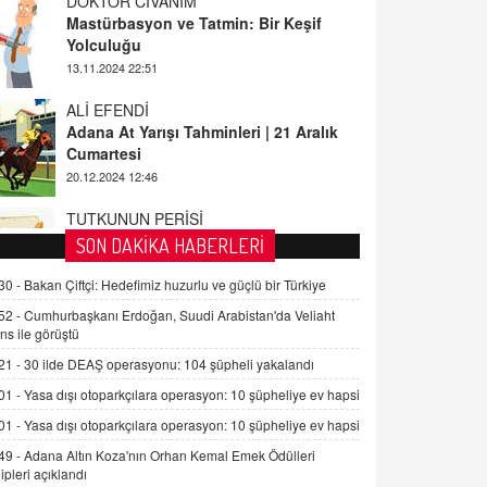
ALİ EFENDİ
Adana At Yarışı Tahminleri | 21 Aralık
Cumartesi
20.12.2024 12:46
TUTKUNUN PERİSİ
Sağlıklı Bir Cinsel Yaşam ile İlgili
Bilinmesi Gerekenler
08.11.2024 13:16
FARUK ÖNALAN
SON DAKİKA HABERLERİ
Tezkere Onaylanmasaydı…
30 -
Bakan Çiftçi: Hedefimiz huzurlu ve güçlü bir Türkiye
2 Kasım 2021 Salı 00:11
52 -
Cumhurbaşkanı Erdoğan, Suudi Arabistan'da Veliaht
ns ile görüştü
AV. DOĞAN CAN DOĞAN
21 -
30 ilde DEAŞ operasyonu: 104 şüpheli yakalandı
Kişisel verilerin korunması ve dijital
hukukun gelişimi
01 -
Yasa dışı otoparkçılara operasyon: 10 şüpheliye ev hapsi
15.09.2025 16:17
01 -
Yasa dışı otoparkçılara operasyon: 10 şüpheliye ev hapsi
49 -
Adana Altın Koza'nın Orhan Kemal Emek Ödülleri
SEHER EREK
ipleri açıklandı
Kış Ayları Geldi, Hangi Önlemler