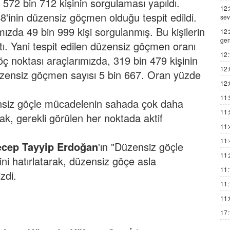
572 bin 712 kişinin sorgulaması yapıldı.
12:
'inin düzensiz göçmen olduğu tespit edildi.
sev
ızda 49 bin 999 kişi sorgulanmış. Bu kişilerin
12:
gen
ı. Yani tespit edilen düzensiz göçmen oranı
12:
öç noktası araçlarımızda, 319 bin 479 kişinin
12:
düzensiz göçmen sayısı 5 bin 667. Oran yüzde
12:
11:
ensiz göçle mücadelenin sahada çok daha
11:
rak, gerekli görülen her noktada aktif
11:
11:
cep Tayyip Erdoğan
'ın "Düzensiz göçle
11:
ni hatırlatarak, düzensiz göçe asla
11:
zdi.
11:
11:
17: