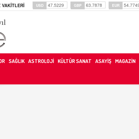
47.5229
63.7878
54.774
 VAKİTLERİ
USD
GBP
EUR
yıl
OR
SAĞLIK
ASTROLOJİ
KÜLTÜR SANAT
ASAYİŞ
MAGAZİN