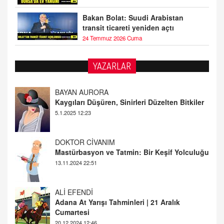
Bakan Bolat: Suudi Arabistan
transit ticareti yeniden açtı
24 Temmuz 2026 Cuma
YAZARLAR
DOKTOR CİVANIM
Mastürbasyon ve Tatmin: Bir Keşif Yolculuğu
13.11.2024 22:51
ALİ EFENDİ
Adana At Yarışı Tahminleri | 21 Aralık
Cumartesi
20.12.2024 12:46
TUTKUNUN PERİSİ
Sağlıklı Bir Cinsel Yaşam ile İlgili Bilinmesi
Gerekenler
08.11.2024 13:16