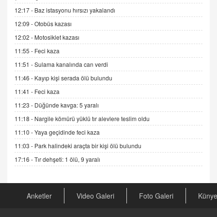
Esed Destekçilerinin Yüzüne Vurulan Şamar:
12:17 -
Baz istasyonu hırsızı yakalandı
Sednaya
12:09 -
Otobüs kazası
11.12.2024 12:30
12:02 -
Motosiklet kazası
DR. EKREM ASLAN
11:55 -
Feci kaza
Gerçek Ne, Algı Ne? "Beraber Yürüyoruz"
Cümlesinin Peşinden
11:51 -
Sulama kanalında can verdi
19.07.2025 12:45
11:46 -
Kayıp kişi serada ölü bulundu
GÖNÜL MENEKŞE
11:41 -
Feci kaza
Şifacının Yolu
11:23 -
Düğünde kavga: 5 yaralı
04.11.2025 12:56
11:18 -
Nargile kömürü yüklü tır alevlere teslim oldu
11:10 -
Yaya geçidinde feci kaza
AV. RÜMEYSA ÖZKALE
11:03 -
Park halindeki araçta bir kişi ölü bulundu
Kira Uyuşmazlıklarında Dava Açmadan Önce
Arabulucuya Başvuru Şartı
17:16 -
Tır dehşeti: 1 ölü, 9 yaralı
23.09.2023 16:30
CAN UĞURATEŞ
Anketler
Video Galeri
Foto Galeri
Küny
Değişen yapısıyla Suriye
16.12.2024 14:16