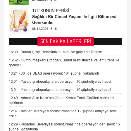
FARUK ÖNALAN
Tezkere Onaylanmasaydı…
2 Kasım 2021 Salı 00:11
AV. DOĞAN CAN DOĞAN
SON DAKİKA HABERLERİ
Kişisel verilerin korunması ve dijital hukukun
gelişimi
16:30 -
Bakan Çiftçi: Hedefimiz huzurlu ve güçlü bir Türkiye
15.09.2025 16:17
15:52 -
Cumhurbaşkanı Erdoğan, Suudi Arabistan'da Veliaht Prens ile
görüştü
SEHER EREK
13:21 -
30 ilde DEAŞ operasyonu: 104 şüpheli yakalandı
Kış Ayları Geldi, Hangi Önlemler Alınmalı?
13:01 -
Yasa dışı otoparkçılara operasyon: 10 şüpheliye ev hapsi
9.12.2025 10:11
13:01 -
Yasa dışı otoparkçılara operasyon: 10 şüpheliye ev hapsi
12:49 -
Adana Altın Koza'nın Orhan Kemal Emek Ödülleri sahipleri
İNCİ GÜL AKÖL
açıklandı
Trump Keşke Adana'yı da Ziyaret Etse...
06.07.2026 13:00
12:37 -
Avcılar Belediyesi soruşturmasında 12 şüpheli adliyeye sevk
edildi
12:29 -
Kuşadası Belediyesi soruşturmasında operasyon genişledi: 15
ADEM AKÖL
şüpheli gözaltında