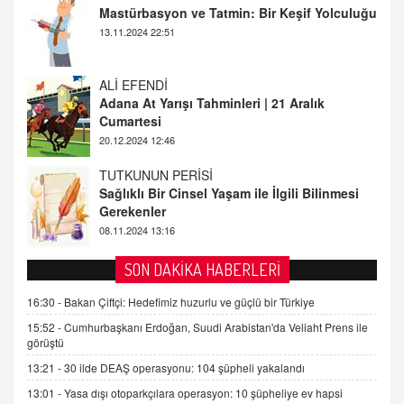
Adana At Yarışı Tahminleri | 21 Aralık
Cumartesi
20.12.2024 12:46
TUTKUNUN PERİSİ
Sağlıklı Bir Cinsel Yaşam ile İlgili Bilinmesi
Gerekenler
08.11.2024 13:16
FARUK ÖNALAN
Tezkere Onaylanmasaydı…
2 Kasım 2021 Salı 00:11
AV. DOĞAN CAN DOĞAN
SON DAKİKA HABERLERİ
Kişisel verilerin korunması ve dijital hukukun
gelişimi
16:30 -
Bakan Çiftçi: Hedefimiz huzurlu ve güçlü bir Türkiye
15.09.2025 16:17
15:52 -
Cumhurbaşkanı Erdoğan, Suudi Arabistan'da Veliaht Prens ile
görüştü
SEHER EREK
13:21 -
30 ilde DEAŞ operasyonu: 104 şüpheli yakalandı
Kış Ayları Geldi, Hangi Önlemler Alınmalı?
13:01 -
Yasa dışı otoparkçılara operasyon: 10 şüpheliye ev hapsi
9.12.2025 10:11