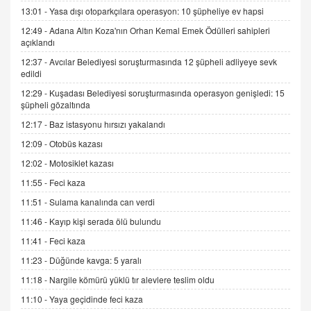
13:01 -
Yasa dışı otoparkçılara operasyon: 10 şüpheliye ev hapsi
12:49 -
Adana Altın Koza'nın Orhan Kemal Emek Ödülleri sahipleri
İNCİ GÜL AKÖL
açıklandı
Trump Keşke Adana'yı da Ziyaret Etse...
06.07.2026 13:00
12:37 -
Avcılar Belediyesi soruşturmasında 12 şüpheli adliyeye sevk
edildi
12:29 -
Kuşadası Belediyesi soruşturmasında operasyon genişledi: 15
ADEM AKÖL
şüpheli gözaltında
Esed Destekçilerinin Yüzüne Vurulan Şamar:
12:17 -
Baz istasyonu hırsızı yakalandı
Sednaya
12:09 -
Otobüs kazası
11.12.2024 12:30
12:02 -
Motosiklet kazası
DR. EKREM ASLAN
11:55 -
Feci kaza
Gerçek Ne, Algı Ne? "Beraber Yürüyoruz"
Cümlesinin Peşinden
11:51 -
Sulama kanalında can verdi
19.07.2025 12:45
11:46 -
Kayıp kişi serada ölü bulundu
GÖNÜL MENEKŞE
11:41 -
Feci kaza
Şifacının Yolu
11:23 -
Düğünde kavga: 5 yaralı
04.11.2025 12:56
11:18 -
Nargile kömürü yüklü tır alevlere teslim oldu
11:10 -
Yaya geçidinde feci kaza
AV. RÜMEYSA ÖZKALE