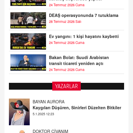
24 Temmuz 2026 Cuma
DEAŞ operasyonunda 7 tutuklama
28 Temmuz 2026 Salı
Ev yangını: 1 kişi hayatını kaybetti
24 Temmuz 2026 Cuma
Bakan Bolat: Suudi Arabistan
transit ticareti yeniden açtı
24 Temmuz 2026 Cuma
YAZARLAR
DOKTOR CİVANIM
Mastürbasyon ve Tatmin: Bir Keşif Yolculuğu
13.11.2024 22:51
ALİ EFENDİ