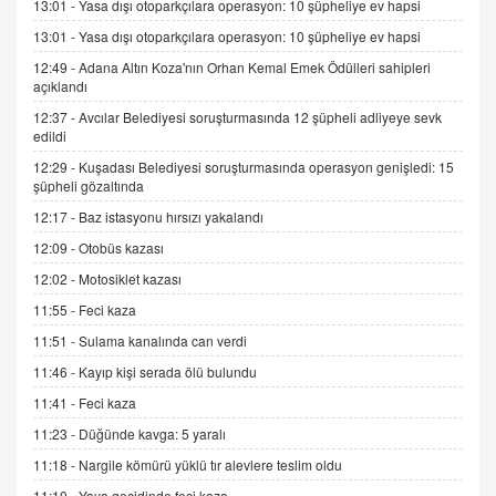
13:01 -
Yasa dışı otoparkçılara operasyon: 10 şüpheliye ev hapsi
9.12.2025 10:11
13:01 -
Yasa dışı otoparkçılara operasyon: 10 şüpheliye ev hapsi
12:49 -
Adana Altın Koza'nın Orhan Kemal Emek Ödülleri sahipleri
İNCİ GÜL AKÖL
açıklandı
Trump Keşke Adana'yı da Ziyaret Etse...
06.07.2026 13:00
12:37 -
Avcılar Belediyesi soruşturmasında 12 şüpheli adliyeye sevk
edildi
12:29 -
Kuşadası Belediyesi soruşturmasında operasyon genişledi: 15
ADEM AKÖL
şüpheli gözaltında
Esed Destekçilerinin Yüzüne Vurulan Şamar:
12:17 -
Baz istasyonu hırsızı yakalandı
Sednaya
12:09 -
Otobüs kazası
11.12.2024 12:30
12:02 -
Motosiklet kazası
DR. EKREM ASLAN
11:55 -
Feci kaza
Gerçek Ne, Algı Ne? "Beraber Yürüyoruz"
Cümlesinin Peşinden
11:51 -
Sulama kanalında can verdi
19.07.2025 12:45
11:46 -
Kayıp kişi serada ölü bulundu
GÖNÜL MENEKŞE
11:41 -
Feci kaza
Şifacının Yolu
11:23 -
Düğünde kavga: 5 yaralı
04.11.2025 12:56
11:18 -
Nargile kömürü yüklü tır alevlere teslim oldu
11:10 -
Yaya geçidinde feci kaza