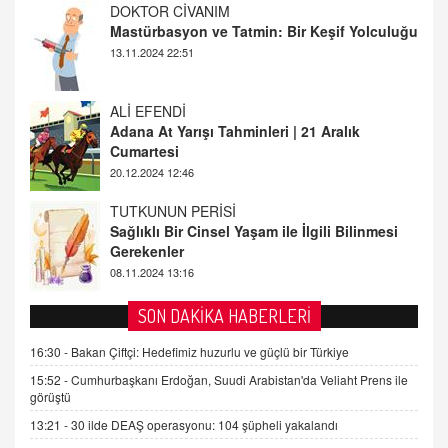
ALİ EFENDİ
Adana At Yarışı Tahminleri | 21 Aralık
Cumartesi
20.12.2024 12:46
TUTKUNUN PERİSİ
Sağlıklı Bir Cinsel Yaşam ile İlgili Bilinmesi
Gerekenler
08.11.2024 13:16
FARUK ÖNALAN
Tezkere Onaylanmasaydı…
2 Kasım 2021 Salı 00:11
AV. DOĞAN CAN DOĞAN
SON DAKİKA HABERLERİ
Kişisel verilerin korunması ve dijital hukukun
gelişimi
16:30 -
Bakan Çiftçi: Hedefimiz huzurlu ve güçlü bir Türkiye
15.09.2025 16:17
15:52 -
Cumhurbaşkanı Erdoğan, Suudi Arabistan'da Veliaht Prens ile
görüştü
SEHER EREK
13:21 -
30 ilde DEAŞ operasyonu: 104 şüpheli yakalandı
Kış Ayları Geldi, Hangi Önlemler Alınmalı?