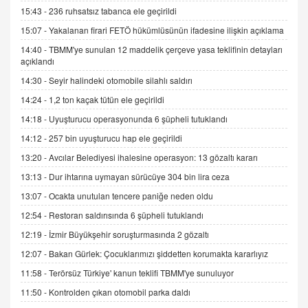
15:43 -
236 ruhsatsız tabanca ele geçirildi
İNCİ GÜL AKÖL
15:07 -
Yakalanan firari FETÖ hükümlüsünün ifadesine ilişkin açıklama
Trump Keşke Adana'yı da Ziyaret Etse...
14:40 -
TBMM'ye sunulan 12 maddelik çerçeve yasa teklifinin detayları
06.07.2026 13:00
açıklandı
14:30 -
Seyir halindeki otomobile silahlı saldırı
ADEM AKÖL
14:24 -
1,2 ton kaçak tütün ele geçirildi
Esed Destekçilerinin Yüzüne Vurulan Şamar:
14:18 -
Uyuşturucu operasyonunda 6 şüpheli tutuklandı
Sednaya
11.12.2024 12:30
14:12 -
257 bin uyuşturucu hap ele geçirildi
13:20 -
Avcılar Belediyesi ihalesine operasyon: 13 gözaltı kararı
DR. EKREM ASLAN
Gerçek Ne, Algı Ne? "Beraber Yürüyoruz"
13:13 -
Dur ihtarına uymayan sürücüye 304 bin lira ceza
Cümlesinin Peşinden
13:07 -
Ocakta unutulan tencere paniğe neden oldu
19.07.2025 12:45
12:54 -
Restoran saldırısında 6 şüpheli tutuklandı
GÖNÜL MENEKŞE
12:19 -
İzmir Büyükşehir soruşturmasında 2 gözaltı
Şifacının Yolu
12:07 -
Bakan Gürlek: Çocuklarımızı şiddetten korumakta kararlıyız
04.11.2025 12:56
11:58 -
Terörsüz Türkiye' kanun teklifi TBMM'ye sunuluyor
11:50 -
Kontrolden çıkan otomobil parka daldı
AV. RÜMEYSA ÖZKALE