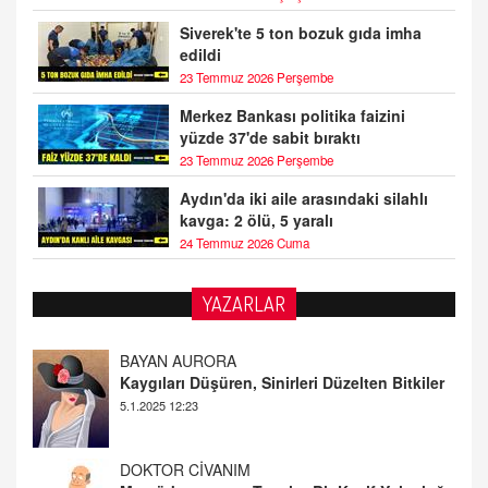
Siverek'te 5 ton bozuk gıda imha
edildi
23 Temmuz 2026 Perşembe
Merkez Bankası politika faizini
yüzde 37'de sabit bıraktı
23 Temmuz 2026 Perşembe
Aydın'da iki aile arasındaki silahlı
kavga: 2 ölü, 5 yaralı
24 Temmuz 2026 Cuma
YAZARLAR
DOKTOR CİVANIM
Mastürbasyon ve Tatmin: Bir Keşif Yolculuğu
13.11.2024 22:51
ALİ EFENDİ