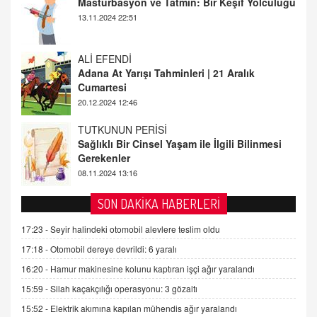
Adana At Yarışı Tahminleri | 21 Aralık
Cumartesi
20.12.2024 12:46
TUTKUNUN PERİSİ
Sağlıklı Bir Cinsel Yaşam ile İlgili Bilinmesi
Gerekenler
08.11.2024 13:16
FARUK ÖNALAN
Tezkere Onaylanmasaydı…
2 Kasım 2021 Salı 00:11
AV. DOĞAN CAN DOĞAN
SON DAKİKA HABERLERİ
Kişisel verilerin korunması ve dijital hukukun
gelişimi
17:23 -
Seyir halindeki otomobil alevlere teslim oldu
15.09.2025 16:17
17:18 -
Otomobil dereye devrildi: 6 yaralı
16:20 -
Hamur makinesine kolunu kaptıran işçi ağır yaralandı
SEHER EREK
Kış Ayları Geldi, Hangi Önlemler Alınmalı?
15:59 -
Silah kaçakçılığı operasyonu: 3 gözaltı
9.12.2025 10:11
15:52 -
Elektrik akımına kapılan mühendis ağır yaralandı