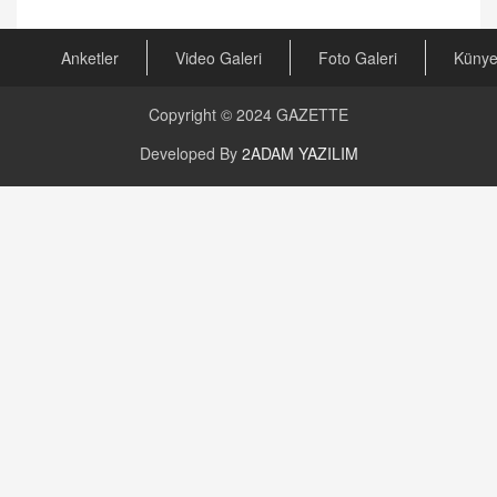
Kira Uyuşmazlıklarında Dava Açmadan Önce
Arabulucuya Başvuru Şartı
23.09.2023 16:30
Anketler
Video Galeri
Foto Galeri
Küny
CAN UĞURATEŞ
Copyright © 2024
GAZETTE
Değişen yapısıyla Suriye
16.12.2024 14:16
Developed By
2ADAM YAZILIM
GÜNLÜK BURÇ YORUMU
Günlük Burç Yorumu | 22 Kasım 2024: Koç,
Boğa, İkizler ve Daha Fazlası!
20.11.2024 17:44
PEARL SİRİUS
Mars 4 Kasım’da Aslan Burcuna Geçiyor
01.11.2025 14:25
BAYAN AURORA
Kaygıları Düşüren, Sinirleri Düzelten Bitkiler
5.1.2025 12:23