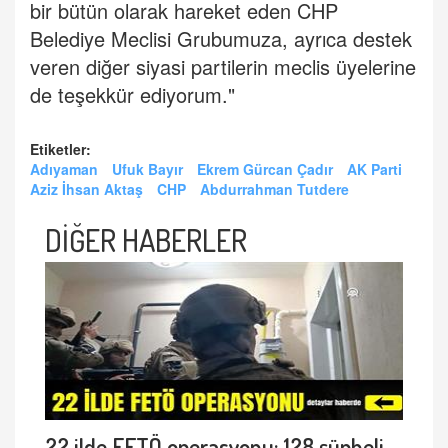
bir bütün olarak hareket eden CHP
Belediye Meclisi Grubumuza, ayrıca destek
veren diğer siyasi partilerin meclis üyelerine
de teşekkür ediyorum."
Etiketler:
Adıyaman
Ufuk Bayır
Ekrem Gürcan Çadır
AK Parti
Aziz İhsan Aktaş
CHP
Abdurrahman Tutdere
DİĞER HABERLER
22 ilde FETÖ operasyonu: 128 şüpheli