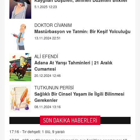
13.11.2024 22:51
ALİ EFENDİ
Adana At Yarışı Tahminleri | 21 Aralık
Cumartesi
20.12.2024 12:46
TUTKUNUN PERİSİ
Sağlıklı Bir Cinsel Yaşam ile İlgili Bilinmesi
Gerekenler
08.11.2024 13:16
FARUK ÖNALAN
Tezkere Onaylanmasaydı…
2 Kasım 2021 Salı 00:11
AV. DOĞAN CAN DOĞAN
SON DAKİKA HABERLERİ
Kişisel verilerin korunması ve dijital hukukun
gelişimi
17:16 -
Tır dehşeti: 1 ölü, 9 yaralı
15.09.2025 16:17