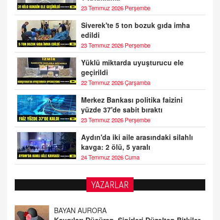
23 Temmuz 2026 Perşembe
Siverek'te 5 ton bozuk gıda imha
edildi
23 Temmuz 2026 Perşembe
Yüklü miktarda uyuşturucu ele
geçirildi
22 Temmuz 2026 Çarşamba
Merkez Bankası politika faizini
yüzde 37'de sabit bıraktı
23 Temmuz 2026 Perşembe
Aydın'da iki aile arasındaki silahlı
kavga: 2 ölü, 5 yaralı
24 Temmuz 2026 Cuma
YAZARLAR
DOKTOR CİVANIM
Mastürbasyon ve Tatmin: Bir Keşif Yolculuğu