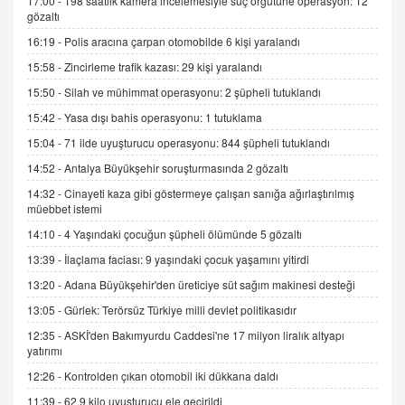
17:00 -
198 saatlik kamera incelemesiyle suç örgütüne operasyon: 12
gözaltı
SEHER EREK
16:19 -
Polis aracına çarpan otomobilde 6 kişi yaralandı
Kış Ayları Geldi, Hangi Önlemler Alınmalı?
15:58 -
Zincirleme trafik kazası: 29 kişi yaralandı
9.12.2025 10:11
15:50 -
Silah ve mühimmat operasyonu: 2 şüpheli tutuklandı
15:42 -
Yasa dışı bahis operasyonu: 1 tutuklama
İNCİ GÜL AKÖL
Trump Keşke Adana'yı da Ziyaret Etse...
15:04 -
71 ilde uyuşturucu operasyonu: 844 şüpheli tutuklandı
06.07.2026 13:00
14:52 -
Antalya Büyükşehir soruşturmasında 2 gözaltı
14:32 -
Cinayeti kaza gibi göstermeye çalışan sanığa ağırlaştırılmış
müebbet istemi
ADEM AKÖL
Esed Destekçilerinin Yüzüne Vurulan Şamar:
14:10 -
4 Yaşındaki çocuğun şüpheli ölümünde 5 gözaltı
Sednaya
13:39 -
İlaçlama faciası: 9 yaşındaki çocuk yaşamını yitirdi
11.12.2024 12:30
13:20 -
Adana Büyükşehir'den üreticiye süt sağım makinesi desteği
DR. EKREM ASLAN
13:05 -
Gürlek: Terörsüz Türkiye milli devlet politikasıdır
Gerçek Ne, Algı Ne? "Beraber Yürüyoruz"
12:35 -
ASKİ'den Bakımyurdu Caddesi'ne 17 milyon liralık altyapı
Cümlesinin Peşinden
yatırımı
19.07.2025 12:45
12:26 -
Kontrolden çıkan otomobil iki dükkana daldı
GÖNÜL MENEKŞE
11:39 -
62,9 kilo uyuşturucu ele geçirildi