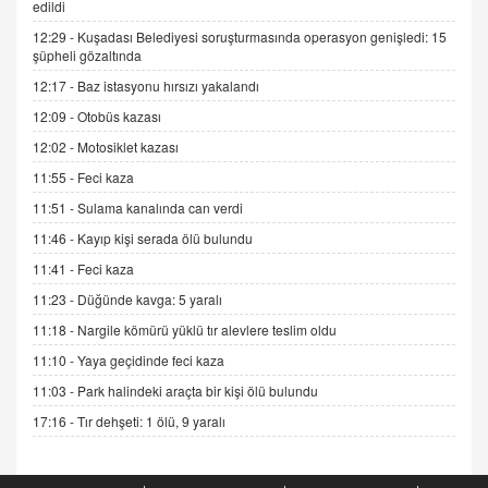
edildi
12:29 -
Kuşadası Belediyesi soruşturmasında operasyon genişledi: 15
ADEM AKÖL
şüpheli gözaltında
Esed Destekçilerinin Yüzüne Vurulan Şamar:
12:17 -
Baz istasyonu hırsızı yakalandı
Sednaya
12:09 -
Otobüs kazası
11.12.2024 12:30
12:02 -
Motosiklet kazası
DR. EKREM ASLAN
11:55 -
Feci kaza
Gerçek Ne, Algı Ne? "Beraber Yürüyoruz"
Cümlesinin Peşinden
11:51 -
Sulama kanalında can verdi
19.07.2025 12:45
11:46 -
Kayıp kişi serada ölü bulundu
GÖNÜL MENEKŞE
11:41 -
Feci kaza
Şifacının Yolu
11:23 -
Düğünde kavga: 5 yaralı
04.11.2025 12:56
11:18 -
Nargile kömürü yüklü tır alevlere teslim oldu
11:10 -
Yaya geçidinde feci kaza
AV. RÜMEYSA ÖZKALE
11:03 -
Park halindeki araçta bir kişi ölü bulundu
Kira Uyuşmazlıklarında Dava Açmadan Önce
Arabulucuya Başvuru Şartı
17:16 -
Tır dehşeti: 1 ölü, 9 yaralı
23.09.2023 16:30
CAN UĞURATEŞ