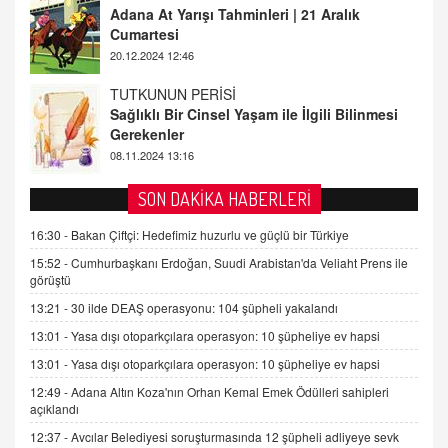
Sağlıklı Bir Cinsel Yaşam ile İlgili Bilinmesi
Gerekenler
08.11.2024 13:16
FARUK ÖNALAN
Tezkere Onaylanmasaydı…
2 Kasım 2021 Salı 00:11
AV. DOĞAN CAN DOĞAN
SON DAKİKA HABERLERİ
Kişisel verilerin korunması ve dijital hukukun
gelişimi
16:30 -
Bakan Çiftçi: Hedefimiz huzurlu ve güçlü bir Türkiye
15.09.2025 16:17
15:52 -
Cumhurbaşkanı Erdoğan, Suudi Arabistan'da Veliaht Prens ile
görüştü
SEHER EREK
13:21 -
30 ilde DEAŞ operasyonu: 104 şüpheli yakalandı
Kış Ayları Geldi, Hangi Önlemler Alınmalı?
13:01 -
Yasa dışı otoparkçılara operasyon: 10 şüpheliye ev hapsi
9.12.2025 10:11
13:01 -
Yasa dışı otoparkçılara operasyon: 10 şüpheliye ev hapsi
12:49 -
Adana Altın Koza'nın Orhan Kemal Emek Ödülleri sahipleri
İNCİ GÜL AKÖL
açıklandı
Trump Keşke Adana'yı da Ziyaret Etse...
06.07.2026 13:00
12:37 -
Avcılar Belediyesi soruşturmasında 12 şüpheli adliyeye sevk