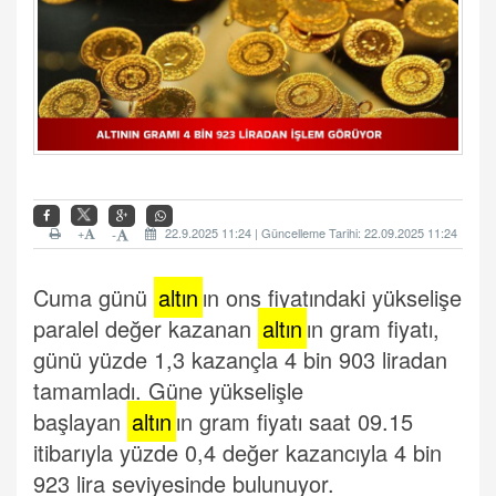
+
22.9.2025 11:24 | Güncelleme Tarihi: 22.09.2025 11:24
-
Cuma günü
altın
ın ons fiyatındaki yükselişe
paralel değer kazanan
altın
ın gram fiyatı,
günü yüzde 1,3 kazançla 4 bin 903 liradan
tamamladı. Güne yükselişle
başlayan
altın
ın gram fiyatı saat 09.15
itibarıyla yüzde 0,4 değer kazancıyla 4 bin
923 lira seviyesinde bulunuyor.