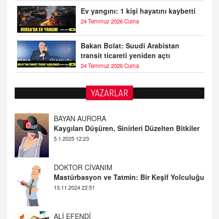
Ev yangını: 1 kişi hayatını kaybetti
24 Temmuz 2026 Cuma
Bakan Bolat: Suudi Arabistan
transit ticareti yeniden açtı
24 Temmuz 2026 Cuma
YAZARLAR
DOKTOR CİVANIM
Mastürbasyon ve Tatmin: Bir Keşif Yolculuğu
13.11.2024 22:51
ALİ EFENDİ
Adana At Yarışı Tahminleri | 21 Aralık
Cumartesi
20.12.2024 12:46
TUTKUNUN PERİSİ