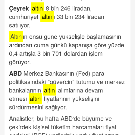
Çeyrek
altın
8 bin 246 liradan,
cumhuriyet
altın
ı 33 bin 234 liradan
satılıyor.
Altın
ın onsu güne yükselişle başlamasının
ardından cuma günkü kapanışa göre yüzde
0,4 artışla 3 bin 701 dolardan işlem
görüyor.
ABD
Merkez Bankasının (Fed) para
politikasındaki "güvercin" tutumu ve merkez
bankalarının
altın
alımlarına devam
etmesi
altın
fiyatlarının yükselişini
sürdürmesini sağlıyor.
Analistler, bu hafta ABD'de büyüme ve
çekirdek kişisel tüketim harcamaları fiyat