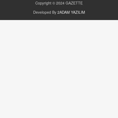
Copyright © 2024
GAZETTE
Değişen yapısıyla Suriye
16.12.2024 14:16
Developed By
2ADAM YAZILIM
GÜNLÜK BURÇ YORUMU
Günlük Burç Yorumu | 22 Kasım 2024: Koç,
Boğa, İkizler ve Daha Fazlası!
20.11.2024 17:44
PEARL SİRİUS
Mars 4 Kasım’da Aslan Burcuna Geçiyor
01.11.2025 14:25
BAYAN AURORA
Kaygıları Düşüren, Sinirleri Düzelten Bitkiler
5.1.2025 12:23