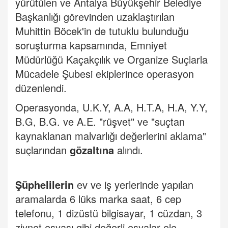
yürütülen ve Antalya Büyükşehir Belediye
Başkanlığı görevinden uzaklaştırılan
Muhittin Böcek'in de tutuklu bulunduğu
soruşturma kapsamında, Emniyet
Müdürlüğü Kaçakçılık ve Organize Suçlarla
Mücadele Şubesi ekiplerince operasyon
düzenlendi.
Operasyonda, U.K.Y, A.A, H.T.A, H.A, Y.Y,
B.G, B.G. ve A.E. "rüşvet" ve "suçtan
kaynaklanan malvarlığı değerlerini aklama"
suçlarından
gözaltına
alındı.
Şüphelilerin
ev ve iş yerlerinde yapılan
aramalarda 6 lüks marka saat, 6 cep
telefonu, 1 dizüstü bilgisayar, 1 cüzdan, 3
ziynet eşyası gibi değerli eşyalar ele