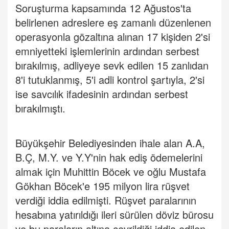
Soruşturma kapsamında 12 Ağustos'ta
belirlenen adreslere eş zamanlı düzenlenen
operasyonla gözaltına alınan 17 kişiden 2'si
emniyetteki işlemlerinin ardından serbest
bırakılmış, adliyeye sevk edilen 15 zanlıdan
8'i tutuklanmış, 5'i adli kontrol şartıyla, 2'si
ise savcılık ifadesinin ardından serbest
bırakılmıştı.
Büyükşehir Belediyesinden ihale alan A.A,
B.Ç, M.Y. ve Y.Y'nin hak ediş ödemelerini
almak için Muhittin Böcek ve oğlu Mustafa
Gökhan Böcek'e 195 milyon lira rüşvet
verdiği iddia edilmişti. Rüşvet paralarının
hesabına yatırıldığı ileri sürülen döviz bürosu
ve bu paraların altına çevrildiği iddia edilen