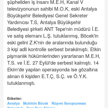
şüpheliden iş insanı M.E.H, Kanal V
televizyonunun sahibi M.O.K, eski Antalya
Büyükşehir Belediyesi Genel Sekreter
Yardımcısı T.S, Antalya Büyükşehir
Belediyesi şirketi ANT Tepe'nin müdürü İ.E.
ve satış elemanı L.Ş. tutuklanmış, Böcek'in
eski gelini Z.K'nin de aralarında bulunduğu
3 kişi adli kontrolle serbest bırakılmıştı. Etkin
pişmanlık hükümlerinden yararlanan M.E.H,
T.S. ve İ.E. 27 Eylül'de serbest kalmıştı. 14
Ekim'de yapılan operasyonda ise gözaltına
alınan 6 kişiden E.T.Ç, S.Ç. ve Ö.Y.K.
tutuklanmıştı.
Etiketler:
Antalya
Muhittin Böcek
Rüşvet Soruşturması
Yolsuzluk
Kara Para Aklama