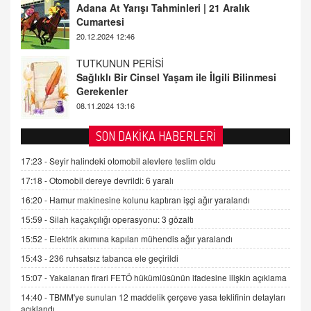
Sağlıklı Bir Cinsel Yaşam ile İlgili Bilinmesi
Gerekenler
08.11.2024 13:16
FARUK ÖNALAN
Tezkere Onaylanmasaydı…
2 Kasım 2021 Salı 00:11
AV. DOĞAN CAN DOĞAN
SON DAKİKA HABERLERİ
Kişisel verilerin korunması ve dijital hukukun
gelişimi
17:23 -
Seyir halindeki otomobil alevlere teslim oldu
15.09.2025 16:17
17:18 -
Otomobil dereye devrildi: 6 yaralı
16:20 -
Hamur makinesine kolunu kaptıran işçi ağır yaralandı
SEHER EREK
Kış Ayları Geldi, Hangi Önlemler Alınmalı?
15:59 -
Silah kaçakçılığı operasyonu: 3 gözaltı
9.12.2025 10:11
15:52 -
Elektrik akımına kapılan mühendis ağır yaralandı
15:43 -
236 ruhsatsız tabanca ele geçirildi
İNCİ GÜL AKÖL
15:07 -
Yakalanan firari FETÖ hükümlüsünün ifadesine ilişkin açıklama
Trump Keşke Adana'yı da Ziyaret Etse...
14:40 -
TBMM'ye sunulan 12 maddelik çerçeve yasa teklifinin detayları
06.07.2026 13:00
açıklandı