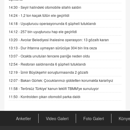
14:30 -
Seyir halindeki otomobile silahlı saldırı
ADEM AKÖL
14:24 -
1,2 ton kaçak tütün ele geçirildi
Esed Destekçilerinin Yüzüne Vurulan Şamar:
14:18 -
Uyuşturucu operasyonunda 6 şüpheli tutuklandı
Sednaya
11.12.2024 12:30
14:12 -
257 bin uyuşturucu hap ele geçirildi
13:20 -
Avcılar Belediyesi ihalesine operasyon: 13 gözaltı kararı
DR. EKREM ASLAN
Gerçek Ne, Algı Ne? "Beraber Yürüyoruz"
13:13 -
Dur ihtarına uymayan sürücüye 304 bin lira ceza
Cümlesinin Peşinden
13:07 -
Ocakta unutulan tencere paniğe neden oldu
19.07.2025 12:45
12:54 -
Restoran saldırısında 6 şüpheli tutuklandı
GÖNÜL MENEKŞE
12:19 -
İzmir Büyükşehir soruşturmasında 2 gözaltı
Şifacının Yolu
12:07 -
Bakan Gürlek: Çocuklarımızı şiddetten korumakta kararlıyız
04.11.2025 12:56
11:58 -
Terörsüz Türkiye' kanun teklifi TBMM'ye sunuluyor
11:50 -
Kontrolden çıkan otomobil parka daldı
AV. RÜMEYSA ÖZKALE
Kira Uyuşmazlıklarında Dava Açmadan Önce
Arabulucuya Başvuru Şartı
23.09.2023 16:30
Anketler
Video Galeri
Foto Galeri
Küny
CAN UĞURATEŞ