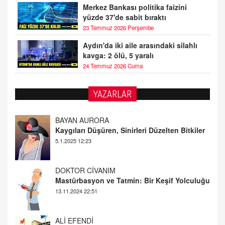
Merkez Bankası politika faizini
yüzde 37'de sabit bıraktı
23 Temmuz 2026 Perşembe
Aydın'da iki aile arasındaki silahlı
kavga: 2 ölü, 5 yaralı
24 Temmuz 2026 Cuma
YAZARLAR
DOKTOR CİVANIM
Mastürbasyon ve Tatmin: Bir Keşif Yolculuğu
13.11.2024 22:51
ALİ EFENDİ
Adana At Yarışı Tahminleri | 21 Aralık
Cumartesi
20.12.2024 12:46
TUTKUNUN PERİSİ