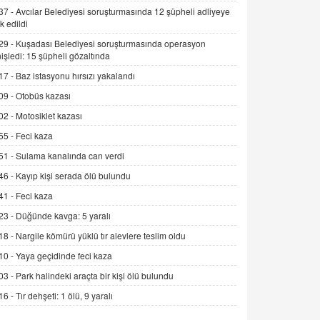
Alınmalı?
37 -
Avcılar Belediyesi soruşturmasında 12 şüpheli adliyeye
k edildi
9.12.2025 10:11
29 -
Kuşadası Belediyesi soruşturmasında operasyon
İNCİ GÜL AKÖL
işledi: 15 şüpheli gözaltında
Trump Keşke Adana'yı da Ziyaret Etse...
17 -
Baz istasyonu hırsızı yakalandı
06.07.2026 13:00
09 -
Otobüs kazası
02 -
Motosiklet kazası
ADEM AKÖL
55 -
Feci kaza
Esed Destekçilerinin Yüzüne Vurulan
Şamar: Sednaya
51 -
Sulama kanalında can verdi
11.12.2024 12:30
46 -
Kayıp kişi serada ölü bulundu
DR. EKREM ASLAN
41 -
Feci kaza
Gerçek Ne, Algı Ne? "Beraber
23 -
Düğünde kavga: 5 yaralı
Yürüyoruz" Cümlesinin Peşinden
18 -
Nargile kömürü yüklü tır alevlere teslim oldu
19.07.2025 12:45
10 -
Yaya geçidinde feci kaza
GÖNÜL MENEKŞE
03 -
Park halindeki araçta bir kişi ölü bulundu
Şifacının Yolu
16 -
Tır dehşeti: 1 ölü, 9 yaralı
04.11.2025 12:56