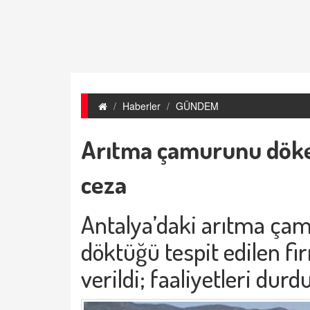
Haberler
GÜNDEM
Arıtma çamurunu döke
ceza
Antalya’daki arıtma ça
döktüğü tespit edilen f
verildi; faaliyetleri dur