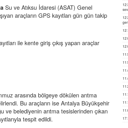
12:
ya
Su ve Atıksu İdaresi (ASAT) Genel
sev
şıyan araçların GPS kayıtları gün gün takip
12:
gen
12:
12:
ıtları ile kente giriş çıkış yapan araçlar
12:
11:
11:
11:
11:
11:
mmuz arasında bölgeye dökülen arıtma
11:
irlendi. Bu araçların ise Antalya Büyükşehir
11:
uğu ve belediyenin arıtma tesislerinden çıkan
11:
larıyla tespit edildi.
17: