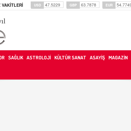
47.5229
63.7878
54.774
 VAKİTLERİ
USD
GBP
EUR
yıl
OR
SAĞLIK
ASTROLOJİ
KÜLTÜR SANAT
ASAYİŞ
MAGAZİN