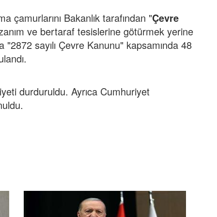
tma çamurlarını Bakanlık tarafından "
Çevre
azanım ve bertaraf tesislerine götürmek yerine
ya "2872 sayılı Çevre Kanunu" kapsamında 48
ulandı.
aaliyeti durduruldu. Ayrıca Cumhuriyet
nuldu.