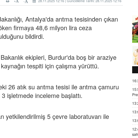
+
28.11.2025 12:16 | Güncelleme Tarihi: 28.11.2025 12:16
-
Bakanlığı, Antalya'da arıtma tesisinden çıkan
öken firmaya 48,6 milyon lira ceza
ulduğunu bildirdi.
Bakanlık ekipleri, Burdur'da boş bir araziye
ynağın tespiti için çalışma yürüttü.
16:
ki 26 atık su arıtma tesisi ile arıtma çamuru
15:
 3 işletmede inceleme başlattı.
Pre
13:
13:
n yetkilendirilmiş 5 çevre laboratuvarı ile
13:
12:
sah