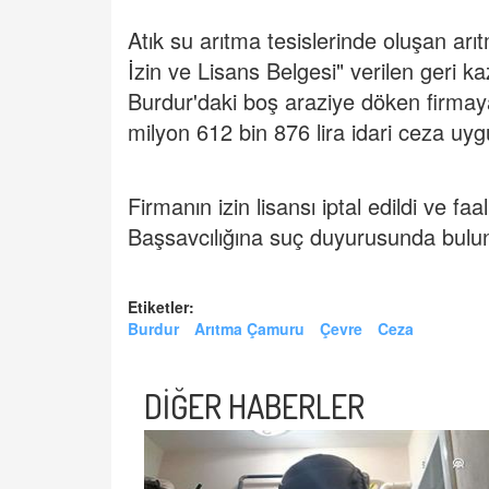
Atık su arıtma tesislerinde oluşan arı
İzin ve Lisans Belgesi" verilen geri k
Burdur'daki boş araziye döken firma
milyon 612 bin 876 lira idari ceza uyg
Firmanın izin lisansı iptal edildi ve f
Başsavcılığına suç duyurusunda bulu
Etiketler:
Burdur
Arıtma Çamuru
Çevre
Ceza
DİĞER HABERLER