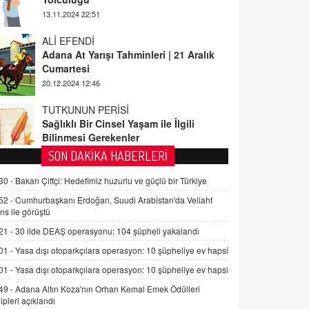
ALİ EFENDİ
Adana At Yarışı Tahminleri | 21 Aralık
Cumartesi
20.12.2024 12:46
TUTKUNUN PERİSİ
Sağlıklı Bir Cinsel Yaşam ile İlgili
Bilinmesi Gerekenler
08.11.2024 13:16
FARUK ÖNALAN
SON DAKİKA HABERLERİ
Tezkere Onaylanmasaydı…
30 -
Bakan Çiftçi: Hedefimiz huzurlu ve güçlü bir Türkiye
2 Kasım 2021 Salı 00:11
52 -
Cumhurbaşkanı Erdoğan, Suudi Arabistan'da Veliaht
ns ile görüştü
AV. DOĞAN CAN DOĞAN
21 -
30 ilde DEAŞ operasyonu: 104 şüpheli yakalandı
Kişisel verilerin korunması ve dijital
hukukun gelişimi
01 -
Yasa dışı otoparkçılara operasyon: 10 şüpheliye ev hapsi
15.09.2025 16:17
01 -
Yasa dışı otoparkçılara operasyon: 10 şüpheliye ev hapsi
49 -
Adana Altın Koza'nın Orhan Kemal Emek Ödülleri
SEHER EREK
ipleri açıklandı
Kış Ayları Geldi, Hangi Önlemler