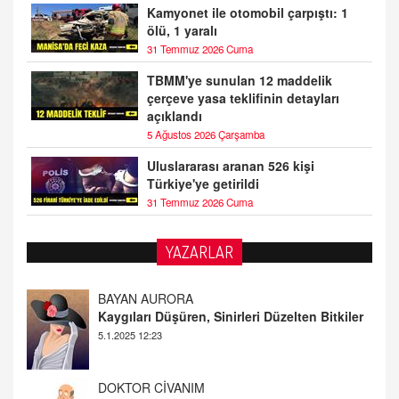
Kamyonet ile otomobil çarpıştı: 1
ölü, 1 yaralı
31 Temmuz 2026 Cuma
TBMM'ye sunulan 12 maddelik
çerçeve yasa teklifinin detayları
açıklandı
5 Ağustos 2026 Çarşamba
Uluslararası aranan 526 kişi
Türkiye'ye getirildi
31 Temmuz 2026 Cuma
YAZARLAR
DOKTOR CİVANIM
Mastürbasyon ve Tatmin: Bir Keşif Yolculuğu
13.11.2024 22:51
ALİ EFENDİ