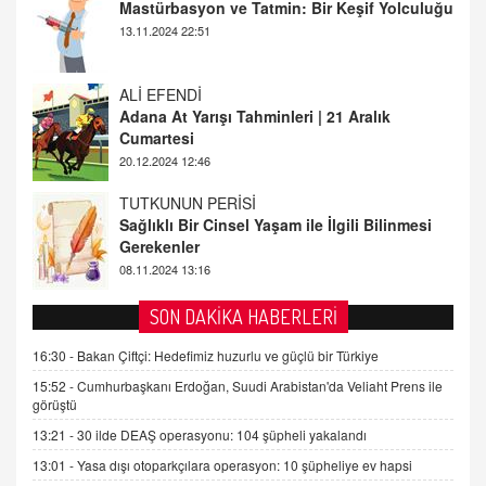
Adana At Yarışı Tahminleri | 21 Aralık
Cumartesi
20.12.2024 12:46
TUTKUNUN PERİSİ
Sağlıklı Bir Cinsel Yaşam ile İlgili Bilinmesi
Gerekenler
08.11.2024 13:16
FARUK ÖNALAN
Tezkere Onaylanmasaydı…
2 Kasım 2021 Salı 00:11
AV. DOĞAN CAN DOĞAN
SON DAKİKA HABERLERİ
Kişisel verilerin korunması ve dijital hukukun
gelişimi
16:30 -
Bakan Çiftçi: Hedefimiz huzurlu ve güçlü bir Türkiye
15.09.2025 16:17
15:52 -
Cumhurbaşkanı Erdoğan, Suudi Arabistan'da Veliaht Prens ile
görüştü
SEHER EREK
13:21 -
30 ilde DEAŞ operasyonu: 104 şüpheli yakalandı
Kış Ayları Geldi, Hangi Önlemler Alınmalı?
13:01 -
Yasa dışı otoparkçılara operasyon: 10 şüpheliye ev hapsi
9.12.2025 10:11