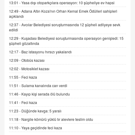
13:01 -
Yasa dışı otoparkçılara operasyon: 10 şüpheliye ev hapsi
12:49 -
Adana Altın Koza'nın Orhan Kemal Emek Ödülleri sahipleri
İNCİ GÜL AKÖL
açıklandı
Trump Keşke Adana'yı da Ziyaret Etse...
06.07.2026 13:00
12:37 -
Avcılar Belediyesi soruşturmasında 12 şüpheli adliyeye sevk
edildi
12:29 -
Kuşadası Belediyesi soruşturmasında operasyon genişledi: 15
ADEM AKÖL
şüpheli gözaltında
Esed Destekçilerinin Yüzüne Vurulan Şamar:
12:17 -
Baz istasyonu hırsızı yakalandı
Sednaya
12:09 -
Otobüs kazası
11.12.2024 12:30
12:02 -
Motosiklet kazası
DR. EKREM ASLAN
11:55 -
Feci kaza
Gerçek Ne, Algı Ne? "Beraber Yürüyoruz"
Cümlesinin Peşinden
11:51 -
Sulama kanalında can verdi
19.07.2025 12:45
11:46 -
Kayıp kişi serada ölü bulundu
GÖNÜL MENEKŞE
11:41 -
Feci kaza
Şifacının Yolu
11:23 -
Düğünde kavga: 5 yaralı
04.11.2025 12:56
11:18 -
Nargile kömürü yüklü tır alevlere teslim oldu
11:10 -
Yaya geçidinde feci kaza
AV. RÜMEYSA ÖZKALE