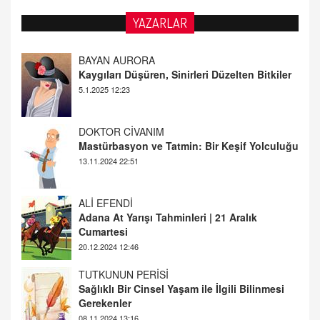
YAZARLAR
DOKTOR CİVANIM
Mastürbasyon ve Tatmin: Bir Keşif Yolculuğu
13.11.2024 22:51
ALİ EFENDİ
Adana At Yarışı Tahminleri | 21 Aralık
Cumartesi
20.12.2024 12:46
TUTKUNUN PERİSİ
Sağlıklı Bir Cinsel Yaşam ile İlgili Bilinmesi
Gerekenler
08.11.2024 13:16
FARUK ÖNALAN
Tezkere Onaylanmasaydı…
2 Kasım 2021 Salı 00:11