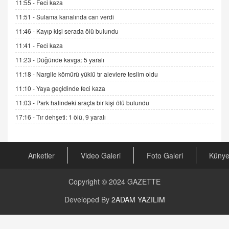
11:55 -
Feci kaza
Gerçek Ne, Algı Ne? "Beraber Yürüyoruz"
Cümlesinin Peşinden
11:51 -
Sulama kanalında can verdi
19.07.2025 12:45
11:46 -
Kayıp kişi serada ölü bulundu
GÖNÜL MENEKŞE
11:41 -
Feci kaza
Şifacının Yolu
11:23 -
Düğünde kavga: 5 yaralı
04.11.2025 12:56
11:18 -
Nargile kömürü yüklü tır alevlere teslim oldu
11:10 -
Yaya geçidinde feci kaza
AV. RÜMEYSA ÖZKALE
11:03 -
Park halindeki araçta bir kişi ölü bulundu
Kira Uyuşmazlıklarında Dava Açmadan Önce
Arabulucuya Başvuru Şartı
17:16 -
Tır dehşeti: 1 ölü, 9 yaralı
23.09.2023 16:30
CAN UĞURATEŞ
Anketler
Video Galeri
Foto Galeri
Küny
Değişen yapısıyla Suriye
16.12.2024 14:16
Copyright © 2024
GAZETTE
GÜNLÜK BURÇ YORUMU
Developed By
2ADAM YAZILIM
Günlük Burç Yorumu | 22 Kasım 2024: Koç,
Boğa, İkizler ve Daha Fazlası!