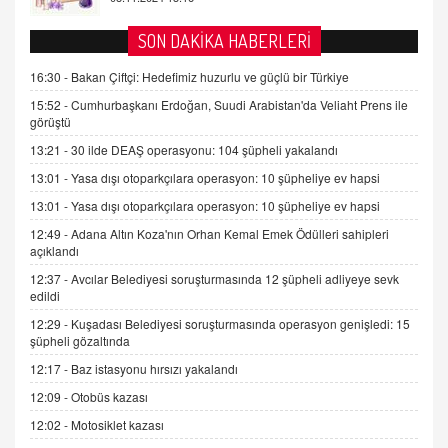
AV. DOĞAN CAN DOĞAN
SON DAKİKA HABERLERİ
Kişisel verilerin korunması ve dijital hukukun
gelişimi
16:30 -
Bakan Çiftçi: Hedefimiz huzurlu ve güçlü bir Türkiye
15.09.2025 16:17
15:52 -
Cumhurbaşkanı Erdoğan, Suudi Arabistan'da Veliaht Prens ile
görüştü
SEHER EREK
13:21 -
30 ilde DEAŞ operasyonu: 104 şüpheli yakalandı
Kış Ayları Geldi, Hangi Önlemler Alınmalı?
13:01 -
Yasa dışı otoparkçılara operasyon: 10 şüpheliye ev hapsi
9.12.2025 10:11
13:01 -
Yasa dışı otoparkçılara operasyon: 10 şüpheliye ev hapsi
12:49 -
Adana Altın Koza'nın Orhan Kemal Emek Ödülleri sahipleri
İNCİ GÜL AKÖL
açıklandı
Trump Keşke Adana'yı da Ziyaret Etse...
06.07.2026 13:00
12:37 -
Avcılar Belediyesi soruşturmasında 12 şüpheli adliyeye sevk
edildi
12:29 -
Kuşadası Belediyesi soruşturmasında operasyon genişledi: 15
ADEM AKÖL
şüpheli gözaltında
Esed Destekçilerinin Yüzüne Vurulan Şamar:
12:17 -
Baz istasyonu hırsızı yakalandı
Sednaya
12:09 -
Otobüs kazası
11.12.2024 12:30
12:02 -
Motosiklet kazası
DR. EKREM ASLAN