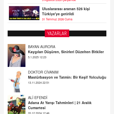
Uluslararası aranan 526 kişi
Türkiye'ye getirildi
31 Temmuz 2026 Cuma
YAZARLAR
DOKTOR CİVANIM
Mastürbasyon ve Tatmin: Bir Keşif Yolculuğu
13.11.2024 22:51
ALİ EFENDİ
Adana At Yarışı Tahminleri | 21 Aralık
Cumartesi
20.12.2024 12:46
TUTKUNUN PERİSİ
Sağlıklı Bir Cinsel Yaşam ile İlgili Bilinmesi
Gerekenler
08.11.2024 13:16