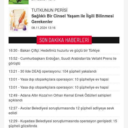
FARUK ÖNALAN
Tezkere Onaylanmasaydı…
2 Kasım 2021 Salı 00:11
AV. DOĞAN CAN DOĞAN
SON DAKİKA HABERLERİ
Kişisel verilerin korunması ve dijital hukukun
gelişimi
16:30 -
Bakan Çiftçi: Hedefimiz huzurlu ve güçlü bir Türkiye
15.09.2025 16:17
15:52 -
Cumhurbaşkanı Erdoğan, Suudi Arabistan'da Veliaht Prens ile
görüştü
SEHER EREK
13:21 -
30 ilde DEAŞ operasyonu: 104 şüpheli yakalandı
Kış Ayları Geldi, Hangi Önlemler Alınmalı?
13:01 -
Yasa dışı otoparkçılara operasyon: 10 şüpheliye ev hapsi
9.12.2025 10:11
13:01 -
Yasa dışı otoparkçılara operasyon: 10 şüpheliye ev hapsi
12:49 -
Adana Altın Koza'nın Orhan Kemal Emek Ödülleri sahipleri
İNCİ GÜL AKÖL
açıklandı
Trump Keşke Adana'yı da Ziyaret Etse...
06.07.2026 13:00
12:37 -
Avcılar Belediyesi soruşturmasında 12 şüpheli adliyeye sevk
edildi
12:29 -
Kuşadası Belediyesi soruşturmasında operasyon genişledi: 15
ADEM AKÖL
şüpheli gözaltında