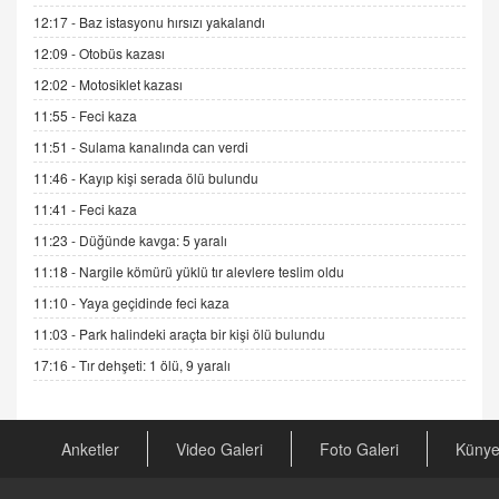
Esed Destekçilerinin Yüzüne Vurulan Şamar:
12:17 -
Baz istasyonu hırsızı yakalandı
Sednaya
12:09 -
Otobüs kazası
11.12.2024 12:30
12:02 -
Motosiklet kazası
DR. EKREM ASLAN
11:55 -
Feci kaza
Gerçek Ne, Algı Ne? "Beraber Yürüyoruz"
Cümlesinin Peşinden
11:51 -
Sulama kanalında can verdi
19.07.2025 12:45
11:46 -
Kayıp kişi serada ölü bulundu
GÖNÜL MENEKŞE
11:41 -
Feci kaza
Şifacının Yolu
11:23 -
Düğünde kavga: 5 yaralı
04.11.2025 12:56
11:18 -
Nargile kömürü yüklü tır alevlere teslim oldu
11:10 -
Yaya geçidinde feci kaza
AV. RÜMEYSA ÖZKALE
11:03 -
Park halindeki araçta bir kişi ölü bulundu
Kira Uyuşmazlıklarında Dava Açmadan Önce
Arabulucuya Başvuru Şartı
17:16 -
Tır dehşeti: 1 ölü, 9 yaralı
23.09.2023 16:30
CAN UĞURATEŞ
Anketler
Video Galeri
Foto Galeri
Küny
Değişen yapısıyla Suriye
16.12.2024 14:16