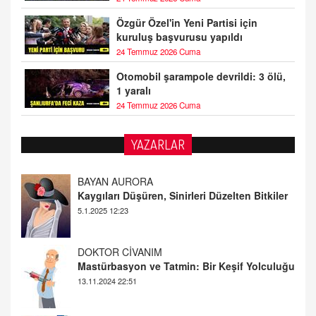
Özgür Özel'in Yeni Partisi için
kuruluş başvurusu yapıldı
24 Temmuz 2026 Cuma
Otomobil şarampole devrildi: 3 ölü,
1 yaralı
24 Temmuz 2026 Cuma
YAZARLAR
DOKTOR CİVANIM
Mastürbasyon ve Tatmin: Bir Keşif Yolculuğu
13.11.2024 22:51
ALİ EFENDİ
Adana At Yarışı Tahminleri | 21 Aralık
Cumartesi
20.12.2024 12:46