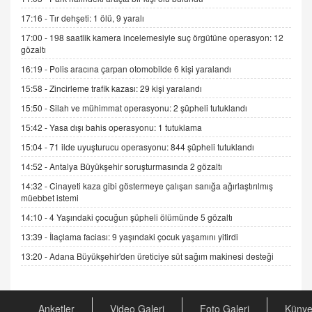
06.07.2026 13:00
17:16 -
Tır dehşeti: 1 ölü, 9 yaralı
17:00 -
198 saatlik kamera incelemesiyle suç örgütüne operasyon: 12
ADEM AKÖL
gözaltı
Esed Destekçilerinin Yüzüne Vurulan Şamar:
16:19 -
Polis aracına çarpan otomobilde 6 kişi yaralandı
Sednaya
11.12.2024 12:30
15:58 -
Zincirleme trafik kazası: 29 kişi yaralandı
15:50 -
Silah ve mühimmat operasyonu: 2 şüpheli tutuklandı
DR. EKREM ASLAN
Gerçek Ne, Algı Ne? "Beraber Yürüyoruz"
15:42 -
Yasa dışı bahis operasyonu: 1 tutuklama
Cümlesinin Peşinden
15:04 -
71 ilde uyuşturucu operasyonu: 844 şüpheli tutuklandı
19.07.2025 12:45
14:52 -
Antalya Büyükşehir soruşturmasında 2 gözaltı
GÖNÜL MENEKŞE
14:32 -
Cinayeti kaza gibi göstermeye çalışan sanığa ağırlaştırılmış
Şifacının Yolu
müebbet istemi
04.11.2025 12:56
14:10 -
4 Yaşındaki çocuğun şüpheli ölümünde 5 gözaltı
13:39 -
İlaçlama faciası: 9 yaşındaki çocuk yaşamını yitirdi
AV. RÜMEYSA ÖZKALE
13:20 -
Adana Büyükşehir'den üreticiye süt sağım makinesi desteği
Kira Uyuşmazlıklarında Dava Açmadan Önce
Arabulucuya Başvuru Şartı
23.09.2023 16:30
Anketler
Video Galeri
Foto Galeri
Küny