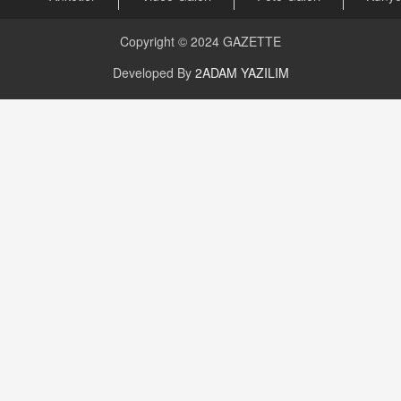
CAN UĞURATEŞ
Değişen yapısıyla Suriye
Copyright © 2024
GAZETTE
16.12.2024 14:16
Developed By
2ADAM YAZILIM
GÜNLÜK BURÇ YORUMU
Günlük Burç Yorumu | 22 Kasım 2024: Koç,
Boğa, İkizler ve Daha Fazlası!
20.11.2024 17:44
PEARL SİRİUS
Mars 4 Kasım’da Aslan Burcuna Geçiyor
01.11.2025 14:25
BAYAN AURORA
Kaygıları Düşüren, Sinirleri Düzelten Bitkiler
5.1.2025 12:23