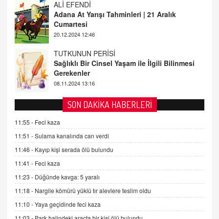
TUTKUNUN PERİSİ
Sağlıklı Bir Cinsel Yaşam ile İlgili Bilinmesi
Gerekenler
08.11.2024 13:16
FARUK ÖNALAN
Tezkere Onaylanmasaydı…
2 Kasım 2021 Salı 00:11
AV. DOĞAN CAN DOĞAN
SON DAKİKA HABERLERİ
Kişisel verilerin korunması ve dijital hukukun
gelişimi
11:55 -
Feci kaza
15.09.2025 16:17
11:51 -
Sulama kanalında can verdi
11:46 -
Kayıp kişi serada ölü bulundu
SEHER EREK
Kış Ayları Geldi, Hangi Önlemler Alınmalı?
11:41 -
Feci kaza
9.12.2025 10:11
11:23 -
Düğünde kavga: 5 yaralı
11:18 -
Nargile kömürü yüklü tır alevlere teslim oldu
İNCİ GÜL AKÖL
11:10 -
Yaya geçidinde feci kaza
Trump Keşke Adana'yı da Ziyaret Etse...
11:03 -
Park halindeki araçta bir kişi ölü bulundu