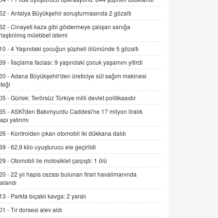
Alınmalı?
52 -
Antalya Büyükşehir soruşturmasında 2 gözaltı
9.12.2025 10:11
32 -
Cinayeti kaza gibi göstermeye çalışan sanığa
rlaştırılmış müebbet istemi
İNCİ GÜL AKÖL
Trump Keşke Adana'yı da Ziyaret Etse...
10 -
4 Yaşındaki çocuğun şüpheli ölümünde 5 gözaltı
06.07.2026 13:00
39 -
İlaçlama faciası: 9 yaşındaki çocuk yaşamını yitirdi
20 -
Adana Büyükşehir'den üreticiye süt sağım makinesi
ADEM AKÖL
teği
Esed Destekçilerinin Yüzüne Vurulan
05 -
Gürlek: Terörsüz Türkiye milli devlet politikasıdır
Şamar: Sednaya
35 -
ASKİ'den Bakımyurdu Caddesi'ne 17 milyon liralık
11.12.2024 12:30
yapı yatırımı
DR. EKREM ASLAN
26 -
Kontrolden çıkan otomobil iki dükkana daldı
Gerçek Ne, Algı Ne? "Beraber
39 -
62,9 kilo uyuşturucu ele geçirildi
Yürüyoruz" Cümlesinin Peşinden
29 -
Otomobil ile motosiklet çarpıştı: 1 ölü
19.07.2025 12:45
20 -
22 yıl hapis cezası bulunan firari havalimanında
GÖNÜL MENEKŞE
alandı
Şifacının Yolu
13 -
Parkta bıçaklı kavga: 2 yaralı
04.11.2025 12:56
01 -
Tır dorsesi alev aldı