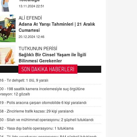
ALİ EFENDİ
Adana At Yarışı Tahminleri | 21 Aralık
Cumartesi
20.12.2024 12:46
TUTKUNUN PERİSİ
Sağlıklı Bir Cinsel Yaşam ile İlgili
Bilinmesi Gerekenler
08.11.2024 13:16
FARUK ÖNALAN
SON DAKİKA HABERLERİ
Tezkere Onaylanmasaydı…
16 -
Tır dehşeti: 1 ölü, 9 yaralı
2 Kasım 2021 Salı 00:11
00 -
198 saatlik kamera incelemesiyle suç örgütüne
rasyon: 12 gözaltı
AV. DOĞAN CAN DOĞAN
19 -
Polis aracına çarpan otomobilde 6 kişi yaralandı
Kişisel verilerin korunması ve dijital
hukukun gelişimi
58 -
Zincirleme trafik kazası: 29 kişi yaralandı
15.09.2025 16:17
50 -
Silah ve mühimmat operasyonu: 2 şüpheli tutuklandı
42 -
Yasa dışı bahis operasyonu: 1 tutuklama
SEHER EREK
Kış Ayları Geldi, Hangi Önlemler
04 -
71 ilde uyuşturucu operasyonu: 844 şüpheli tutuklandı