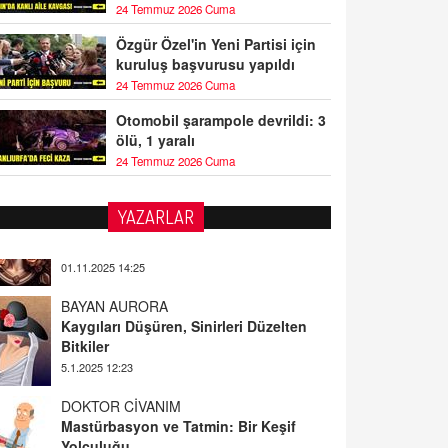
24 Temmuz 2026 Cuma
Özgür Özel'in Yeni Partisi için
kuruluş başvurusu yapıldı
24 Temmuz 2026 Cuma
Otomobil şarampole devrildi: 3
ölü, 1 yaralı
24 Temmuz 2026 Cuma
YAZARLAR
BAYAN AURORA
Kaygıları Düşüren, Sinirleri Düzelten
Bitkiler
5.1.2025 12:23
DOKTOR CİVANIM
Mastürbasyon ve Tatmin: Bir Keşif
Yolculuğu
13.11.2024 22:51