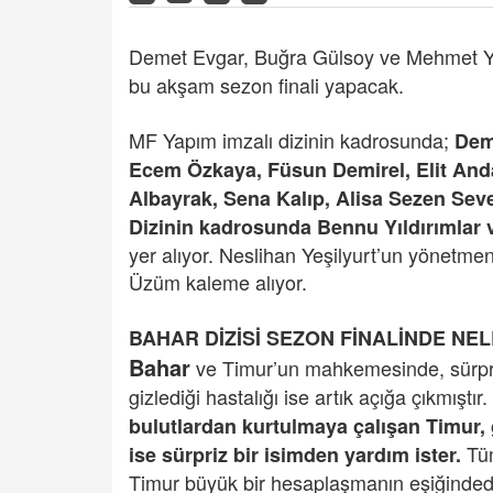
Demet Evgar, Buğra Gülsoy ve Mehmet Yıl
bu akşam sezon finali yapacak.
MF Yapım imzalı dizinin kadrosunda;
Dem
Ecem Özkaya, Füsun Demirel, Elit And
Albayrak, Sena Kalıp, Alisa Sezen Sever
Dizinin kadrosunda Bennu Yıldırımlar
yer alıyor. Neslihan Yeşilyurt’un yönetme
Üzüm kaleme alıyor.
BAHAR DİZİSİ SEZON FİNALİNDE NE
Bahar
ve Timur’un mahkemesinde, sürpriz b
gizlediği hastalığı ise artık açığa çıkmıştır.
bulutlardan kurtulmaya çalışan Timur, 
Tüm
ise sürpriz bir isimden yardım ister.
Timur büyük bir hesaplaşmanın eşiğindedi