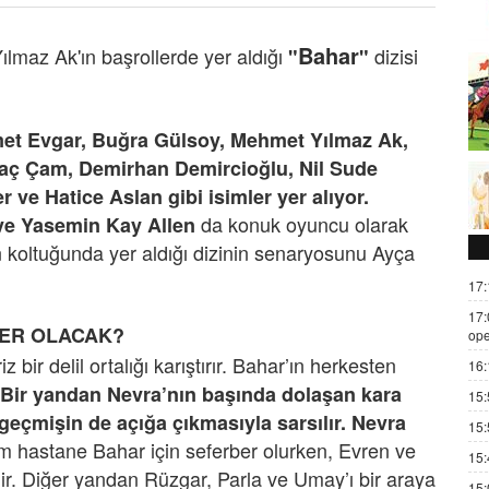
Bahar
maz Ak'ın başrollerde yer aldığı
dizisi
"
"
et Evgar, Buğra Gülsoy, Mehmet Yılmaz Ak,
aç Çam, Demirhan Demircioğlu, Nil Sude
 ve Hatice Aslan gibi isimler yer alıyor.
da konuk oyuncu olarak
 ve Yasemin Kay Allen
n koltuğunda yer aldığı dizinin senaryosunu Ayça
17:
17:
LER OLACAK?
ope
ir delil ortalığı karıştırır. Bahar’ın herkesten
16:
Bir yandan Nevra’nın başında dolaşan kara
15:
geçmişin de açığa çıkmasıyla sarsılır. Nevra
15:
 hastane Bahar için seferber olurken, Evren ve
15:
r. Diğer yandan Rüzgar, Parla ve Umay’ı bir araya
15: