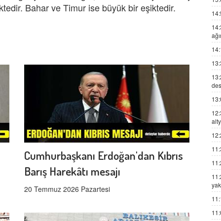
ektedir. Bahar ve Timur ise büyük bir eşiktedir.
14:
14:
ağı
14:
13:
13:
des
13:
12:
alt
12:
11:
Cumhurbaşkanı Erdoğan'dan Kıbrıs
11:
Barış Harekâtı mesajı
11:
yak
20 Temmuz 2026 Pazartesi
11:
11: