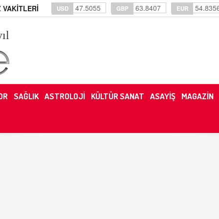
47.5055
63.8407
54.835
 VAKİTLERİ
USD
GBP
EUR
yıl
OR
SAĞLIK
ASTROLOJİ
KÜLTÜR SANAT
ASAYİŞ
MAGAZİN