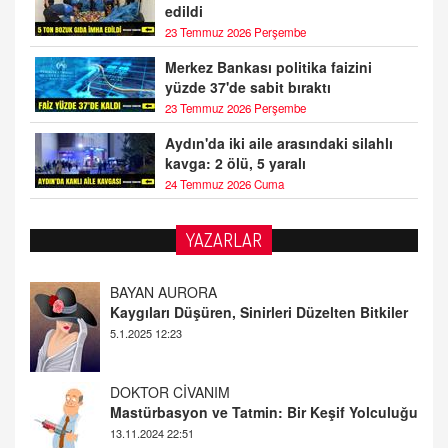
edildi
23 Temmuz 2026 Perşembe
Merkez Bankası politika faizini
yüzde 37'de sabit bıraktı
23 Temmuz 2026 Perşembe
Aydın'da iki aile arasındaki silahlı
kavga: 2 ölü, 5 yaralı
24 Temmuz 2026 Cuma
YAZARLAR
DOKTOR CİVANIM
Mastürbasyon ve Tatmin: Bir Keşif Yolculuğu
13.11.2024 22:51
ALİ EFENDİ
Adana At Yarışı Tahminleri | 21 Aralık
Cumartesi