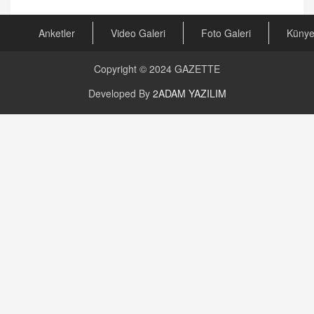
23.09.2023 16:30
Anketler
Video Galeri
Foto Galeri
Küny
CAN UĞURATEŞ
Değişen yapısıyla Suriye
16.12.2024 14:16
Copyright © 2024
GAZETTE
Developed By
2ADAM YAZILIM
GÜNLÜK BURÇ YORUMU
Günlük Burç Yorumu | 22 Kasım 2024: Koç,
Boğa, İkizler ve Daha Fazlası!
20.11.2024 17:44
PEARL SİRİUS
Mars 4 Kasım’da Aslan Burcuna Geçiyor
01.11.2025 14:25
BAYAN AURORA
Kaygıları Düşüren, Sinirleri Düzelten Bitkiler
5.1.2025 12:23