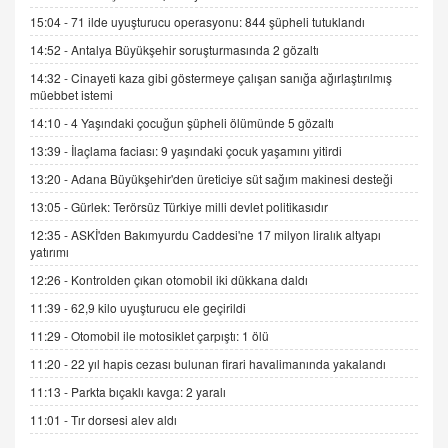
Trump Keşke Adana'yı da Ziyaret Etse...
15:04 -
71 ilde uyuşturucu operasyonu: 844 şüpheli tutuklandı
06.07.2026 13:00
14:52 -
Antalya Büyükşehir soruşturmasında 2 gözaltı
14:32 -
Cinayeti kaza gibi göstermeye çalışan sanığa ağırlaştırılmış
müebbet istemi
ADEM AKÖL
Esed Destekçilerinin Yüzüne Vurulan Şamar:
14:10 -
4 Yaşındaki çocuğun şüpheli ölümünde 5 gözaltı
Sednaya
13:39 -
İlaçlama faciası: 9 yaşındaki çocuk yaşamını yitirdi
11.12.2024 12:30
13:20 -
Adana Büyükşehir'den üreticiye süt sağım makinesi desteği
DR. EKREM ASLAN
13:05 -
Gürlek: Terörsüz Türkiye milli devlet politikasıdır
Gerçek Ne, Algı Ne? "Beraber Yürüyoruz"
12:35 -
ASKİ'den Bakımyurdu Caddesi'ne 17 milyon liralık altyapı
Cümlesinin Peşinden
yatırımı
19.07.2025 12:45
12:26 -
Kontrolden çıkan otomobil iki dükkana daldı
GÖNÜL MENEKŞE
11:39 -
62,9 kilo uyuşturucu ele geçirildi
Şifacının Yolu
11:29 -
Otomobil ile motosiklet çarpıştı: 1 ölü
04.11.2025 12:56
11:20 -
22 yıl hapis cezası bulunan firari havalimanında yakalandı
11:13 -
Parkta bıçaklı kavga: 2 yaralı
AV. RÜMEYSA ÖZKALE
Kira Uyuşmazlıklarında Dava Açmadan Önce
11:01 -
Tır dorsesi alev aldı
Arabulucuya Başvuru Şartı