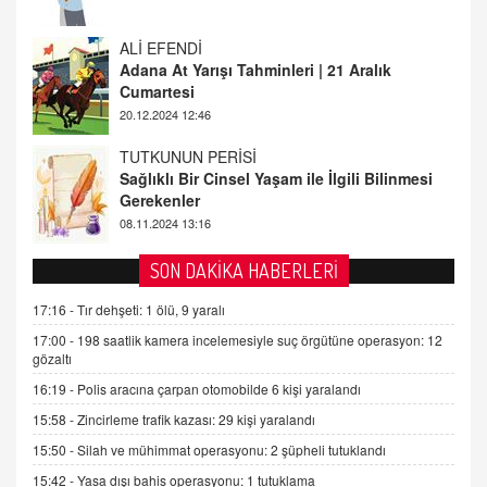
20.12.2024 12:46
TUTKUNUN PERİSİ
Sağlıklı Bir Cinsel Yaşam ile İlgili Bilinmesi
Gerekenler
08.11.2024 13:16
FARUK ÖNALAN
Tezkere Onaylanmasaydı…
2 Kasım 2021 Salı 00:11
AV. DOĞAN CAN DOĞAN
SON DAKİKA HABERLERİ
Kişisel verilerin korunması ve dijital hukukun
gelişimi
17:16 -
Tır dehşeti: 1 ölü, 9 yaralı
15.09.2025 16:17
17:00 -
198 saatlik kamera incelemesiyle suç örgütüne operasyon: 12
gözaltı
SEHER EREK
16:19 -
Polis aracına çarpan otomobilde 6 kişi yaralandı
Kış Ayları Geldi, Hangi Önlemler Alınmalı?
15:58 -
Zincirleme trafik kazası: 29 kişi yaralandı
9.12.2025 10:11
15:50 -
Silah ve mühimmat operasyonu: 2 şüpheli tutuklandı
15:42 -
Yasa dışı bahis operasyonu: 1 tutuklama
İNCİ GÜL AKÖL