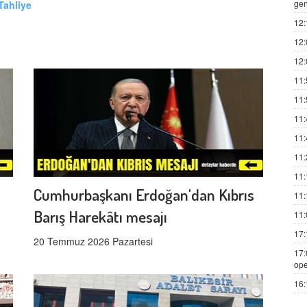
gen
Tahliye
12:
12:
12:
11:
11:
11:
11:
11:
11:
Cumhurbaşkanı Erdoğan'dan Kıbrıs
11:
Barış Harekâtı mesajı
11:
17:
20 Temmuz 2026 Pazartesi
17:
ope
16: