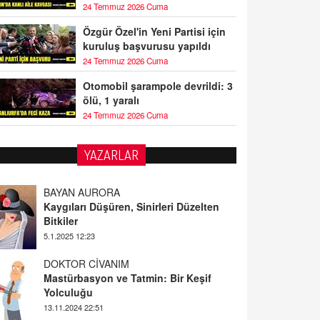
24 Temmuz 2026 Cuma
Özgür Özel'in Yeni Partisi için
kuruluş başvurusu yapıldı
24 Temmuz 2026 Cuma
Otomobil şarampole devrildi: 3
ölü, 1 yaralı
24 Temmuz 2026 Cuma
YAZARLAR
BAYAN AURORA
Kaygıları Düşüren, Sinirleri Düzelten
Bitkiler
5.1.2025 12:23
DOKTOR CİVANIM
Mastürbasyon ve Tatmin: Bir Keşif
Yolculuğu
13.11.2024 22:51