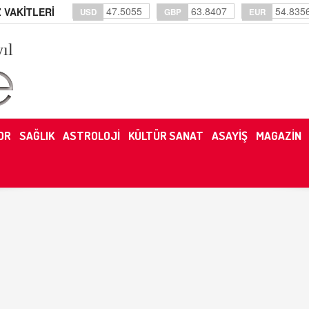
47.5055
63.8407
54.835
 VAKİTLERİ
USD
GBP
EUR
yıl
OR
SAĞLIK
ASTROLOJİ
KÜLTÜR SANAT
ASAYİŞ
MAGAZİN