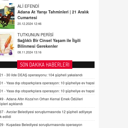
ALİ EFENDİ
Adana At Yarışı Tahminleri | 21 Aralık
Cumartesi
20.12.2024 12:46
TUTKUNUN PERİSİ
Sağlıklı Bir Cinsel Yaşam ile İlgili
Bilinmesi Gerekenler
08.11.2024 13:16
FARUK ÖNALAN
SON DAKİKA HABERLERİ
Tezkere Onaylanmasaydı…
21 -
30 ilde DEAŞ operasyonu: 104 şüpheli yakalandı
2 Kasım 2021 Salı 00:11
01 -
Yasa dışı otoparkçılara operasyon: 10 şüpheliye ev hapsi
01 -
Yasa dışı otoparkçılara operasyon: 10 şüpheliye ev hapsi
AV. DOĞAN CAN DOĞAN
Kişisel verilerin korunması ve dijital
49 -
Adana Altın Koza'nın Orhan Kemal Emek Ödülleri
hukukun gelişimi
ipleri açıklandı
15.09.2025 16:17
37 -
Avcılar Belediyesi soruşturmasında 12 şüpheli adliyeye
k edildi
SEHER EREK
29 -
Kuşadası Belediyesi soruşturmasında operasyon
Kış Ayları Geldi, Hangi Önlemler