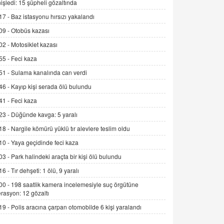
işledi: 15 şüpheli gözaltında
Alınmalı?
17 -
Baz istasyonu hırsızı yakalandı
9.12.2025 10:11
09 -
Otobüs kazası
İNCİ GÜL AKÖL
02 -
Motosiklet kazası
Trump Keşke Adana'yı da Ziyaret Etse...
06.07.2026 13:00
55 -
Feci kaza
51 -
Sulama kanalında can verdi
ADEM AKÖL
46 -
Kayıp kişi serada ölü bulundu
Esed Destekçilerinin Yüzüne Vurulan
41 -
Feci kaza
Şamar: Sednaya
23 -
Düğünde kavga: 5 yaralı
11.12.2024 12:30
18 -
Nargile kömürü yüklü tır alevlere teslim oldu
DR. EKREM ASLAN
10 -
Yaya geçidinde feci kaza
Gerçek Ne, Algı Ne? "Beraber
Yürüyoruz" Cümlesinin Peşinden
03 -
Park halindeki araçta bir kişi ölü bulundu
19.07.2025 12:45
16 -
Tır dehşeti: 1 ölü, 9 yaralı
00 -
198 saatlik kamera incelemesiyle suç örgütüne
GÖNÜL MENEKŞE
rasyon: 12 gözaltı
Şifacının Yolu
19 -
Polis aracına çarpan otomobilde 6 kişi yaralandı
04.11.2025 12:56