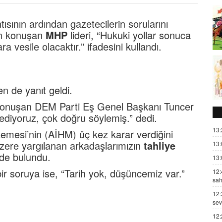
sının ardından gazetecilerin sorularını
kin konuşan
MHP
lideri, “Hukuki yollar sonuca
ra vesile olacaktır.” ifadesini kullandı.
n de yanıt geldi.
a konuşan DEM Parti Eş Genel Başkanı Tuncer
ediyoruz, çok doğru söylemiş.” dedi.
13:
emesi’nin (AİHM) üç kez karar verdiğini
üzere yargılanan arkadaşlarımızın
tahliye
13:
nde bulundu.
13:
 bir soruya ise, “Tarih yok, düşüncemiz var.”
12:
sah
12:
sev
12: